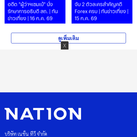
อดีต "ผู้ว่าฯเซมเบ้" นั่ง
จับ 2 ตัวละครสำคัญคดี
รักษาการอธิบดี สถ. | ทัน
Forex ครบ | ทันข่าวเที่ยง |
ข่าวเที่ยง | 16 ก.ค. 69
15 ก.ค. 69
ดูเพิ่มเติม
บริษัท เนชั่น ทีวี จำกัด