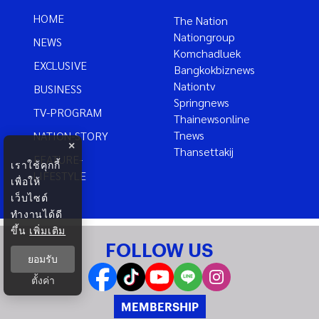
HOME
The Nation
Nationgroup
NEWS
Komchadluek
EXCLUSIVE
Bangkokbiznews
Nationtv
BUSINESS
Springnews
TV-PROGRAM
Thainewsonline
Tnews
NATION-STORY
×
Thansettakij
FEATURE-
เราใช้คุกกี้
LIFESTYLE
เพื่อให้
เว็บไซต์
ทำงานได้ดี
ขึ้น
เพิ่มเติม
FOLLOW US
ยอมรับ
ตั้งค่า
MEMBERSHIP