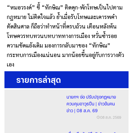
“หมอวรงค์” ชี้ “ทักษิณ” ติดคุก-พักโทษเป็นไปตาม
กฎหมาย ไม่ติดใจแล้ว ย้ำเมื่อรับโทษและเคารพคำ
ตัดสินศาล ก็ถือว่าทำหน้าที่ครบถ้วน เตือนหลังพ้น
โทษควรทบทวนบทบาททางการเมือง หวั่นซ้ำรอย
ความขัดแย้งเดิม มองการกลับมาของ “ทักษิณ”
กระทบการเมืองแน่นอน มากน้อยขึ้นอยู่กับการวางตัว
เอง
รายการล่าสุด
นายกฯ จ่อ ปรับปรุงกฎหมาย
ควบคุมอาวุธปืน | ข่าวข้นคน
ข่าว | 08 ส.ค. 69
08 ส.ค. 2569