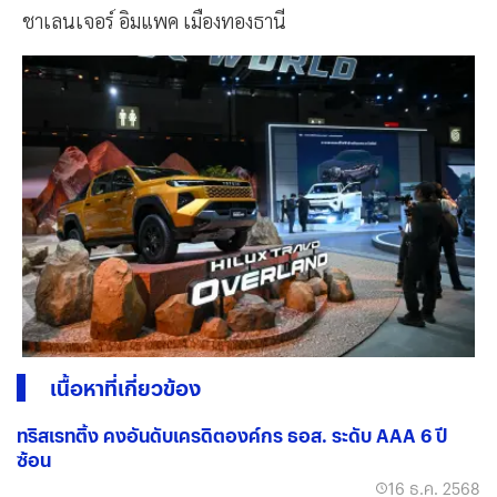
ชาเลนเจอร์ อิมแพค เมืองทองธานี
เนื้อหาที่เกี่ยวข้อง
ทริสเรทติ้ง คงอันดับเครดิตองค์กร ธอส. ระดับ AAA 6 ปี
ซ้อน
16 ธ.ค. 2568