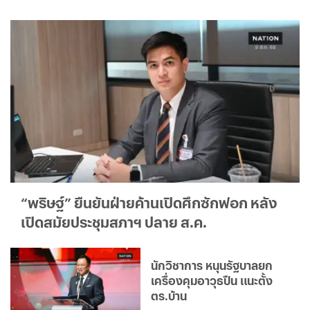
“พริษฐ์” ยืนยันฝ่ายค้านเปิดศึกซักฟอก หลัง
เปิดสมัยประชุมสภาฯ ปลาย ส.ค.
นักวิชาการ หนุนรัฐบาลยก
เครื่องคุมอาวุธปืน แนะตั้ง
ตร.บ้าน