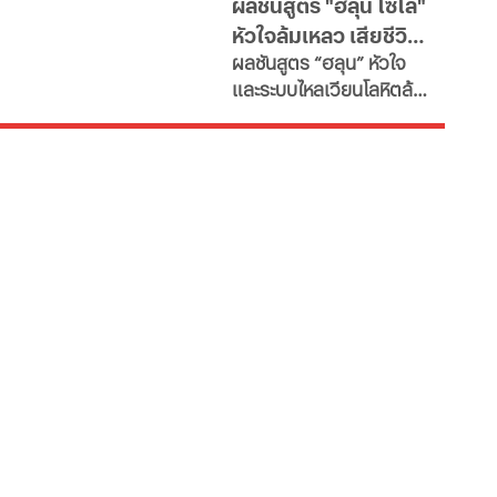
ผลชันสูตร "ฮลุน โซโล่"
กาศกรมฯหรือไม่
หัวใจล้มเหลว เสียชีวิต
ผลชันสูตร “ฮลุน” หัวใจ
ยังไม่ตัดปมสารพิษ
และระบบไหลเวียนโลหิตล้ม
เหลว ยังไม่ตัดประเด็นสาร
พิษและอื่นๆ รอผลตรวจ
จาก "จอร์เจีย" เทียบเคียง
ญาติเตรียมรับร่างกลับ
บำเพ็ญกุศลที่บ้านเกิด