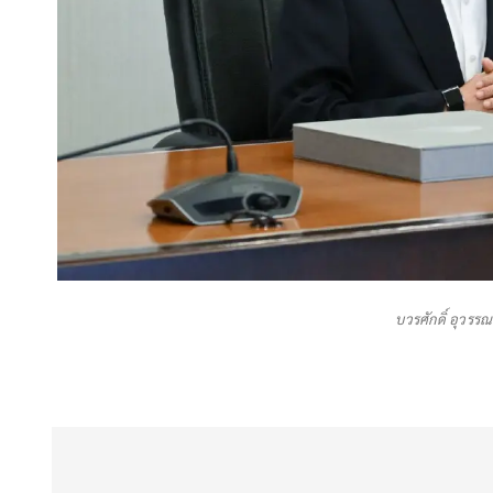
บวรศักดิ์ อุวร