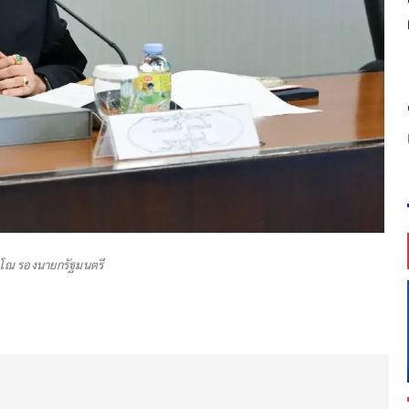
รณโณ รองนายกรัฐมนตรี