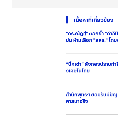
เนื้อหาที่เกี่ยวข้อง
"ดร.ณัฎฐ์" ตอกย้ำ "คำวิ
ปม ห้ามเลือก "สสร." โด
“บิ๊กเต่า” สั่งกองปราบทำล
วิเศษในไทย
สำนักพุทธฯ ยอมรับมีปัญ
ศาสนาจริง