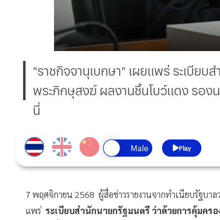
"ราชกิจจานุเบกษา" เผยแพร่ ระเบีย
พระภิกษุสงฆ์ ผลงานชิ้นโบว์แดง รองนา
นี่
Play
7 พฤศจิกายน 2568 ผู้สื่อข่าวรายงานจากทำเนียบรัฐบาลว่
แพร่
ระเบียบสำนักนายกรัฐมนตรี ว่าด้วยการคุ้มค