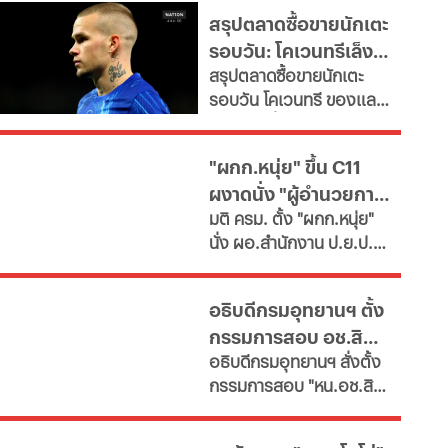
ขนาดใหญ่ มีทั้งราคาน้ำมัน
สรุปตลาดซื้อขายนักเตะ
ดีเซล เบนซิน และ แก๊สโซ
รอบวัน: โคเวนทรีเล็ง
ฮอล์
สรุปตลาดซื้อขายนักเตะ
"มูดริก" สาลิกาปัดปืน
รอบวัน โคเวนทรี ของแลม
ซื้อ "กิมาไรส์"
พาร์ดจ่อยื่นยืม "มูดริก"
ด้านสาลิกาดงปัดข้อเสนอ
"ผกก.หนุ่ย" ขึ้น C11
แรกจาก อาร์เซนอล ในการ
ผงาดนั่ง "ผู้อำนวยการ
ล่าตัว "กิมาไรส์" ขณะที่ โค
มติ ครม. ตั้ง "ผกก.หนุ่ย"
โม่ ปิดดีล "ชาโลบาห์"
ป.ย.ป."
นั่ง ผอ.สำนักงาน ป.ย.ป.
เทียบเท่า "ปลัดกระทรวง"
ซี11 ท่ามกลางกระแส
อธิบดีกรมอุทยานฯ ตั้ง
กมธ.งบประมาณ 2570
กรรมการสอบ อช.สิมิ
เสนอยุบเลิกหน่วยงาน
อธิบดีกรมอุทยานฯ​ สั่งตั้ง
เนื่องจากภารกิจซ้ำซ้อน
ลัน ให้วีระ พักแรม 4 ปี
กรรมการสอบ "หน.อช.สิมิ
ก่อน
ลัน" ปมอนุญาต "อ.วีระ"
และคณะพักแรมฝ่าฝืนประ