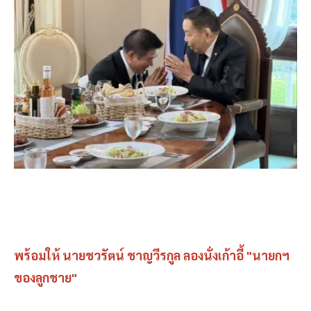
พร้อมให้ นายชวรัตน์ ชาญวีรกูล ลองนั่งเก้าอี้ "นายกฯ
ของลูกชาย"