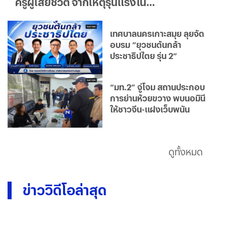
ครูผู้เสียชีวิต จากเหตุรุนแรงใน
รร.เทพศิรินทร์ นนทบุรี
เทศบาลนครเกาะสมุย ลุยจัด
อบรม “ยุวชนต้นกล้า
ประชาธิปไตย รุ่น 2”
“มท.2” จู่โจม สถานประกอบ
การย่านห้วยขวาง พบนอมินี
ให้ชาวจีน-แฝงเว็บพนัน
ดูทั้งหมด
ข่าววิดีโอล่าสุด