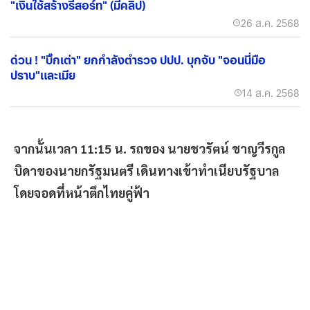
"เงินใช้สร้างรีสอร์ท" (มีคลิป)
26 ส.ค. 2568
ด่วน ! "บิ๊กเต่า" ยกกำลังตำรวจ ปปป. บุกจับ "จอนนี่มือ
ปราบ"และเมีย
14 ส.ค. 2568
จากนั้นเวลา 11:15 น. รถของ นายชวรัตน์ ชาญวีรกูล
บิดาของนายกรัฐมนตรี เดินทางเข้าทำเนียบรัฐบาล
โดยจอดที่หน้าตึกไทยคู่ฟ้า