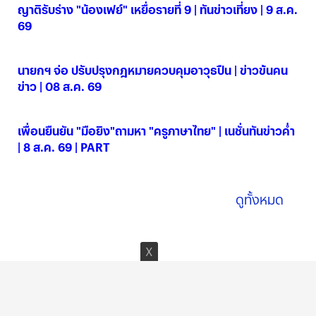
ญาติรับร่าง "น้องเฟย์" เหยื่อรายที่ 9 | ทันข่าวเที่ยง | 9 ส.ค.
69
09 ส.ค. 2569
นายกฯ จ่อ ปรับปรุงกฎหมายควบคุมอาวุธปืน | ข่าวข้นคน
ข่าว | 08 ส.ค. 69
08 ส.ค. 2569
เพื่อนยืนยัน "มือยิง"ถามหา "ครูภาษาไทย" | เนชั่นทันข่าวค่ำ
| 8 ส.ค. 69 | PART
08 ส.ค. 2569
ดูทั้งหมด