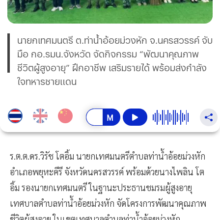
นายกเทศมนตรี ต.ท่าน้ำอ้อยม่วงหัก จ.นครสวรรค์ จับ
มือ กอ.รมน.จังหวัด จัดกิจกรรม “พัฒนาคุณภาพ
ชีวิตผู้สูงอายุ” ฝึกอาชีพ เสริมรายได้ พร้อมส่งกำลัง
ใจทหารชายแดน
ร.ต.ต.ดร.วิรัช โตอิ้ม นายกเทศมนตรีตำบลท่าน้ำอ้อยม่วงหัก
อำเภอพยุหะคีรี จังหวัดนครสวรรค์ พร้อมด้วยนางไพลิน โต
อิ้ม รองนายกเทศมนตรี ในฐานะประธานชมรมผู้สูงอายุ
เทศบาลตำบลท่าน้ำอ้อยม่วงหัก จัดโครงการพัฒนาคุณภาพ
ชีวิตผู้สูงอายุ ในเขตเทศบาลตำบลท่าน้ำอ้อยม่วงหัก