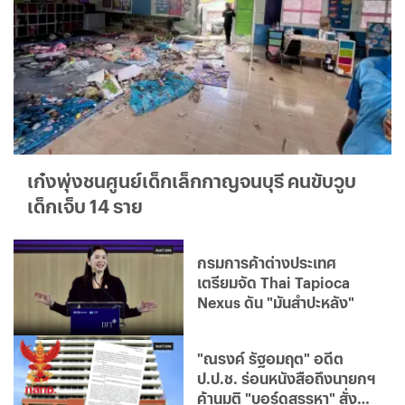
เก๋งพุ่งชนศูนย์เด็กเล็กกาญจนบุรี คนขับวูบ
เด็กเจ็บ 14 ราย
กรมการค้าต่างประเทศ
เตรียมจัด Thai Tapioca
Nexus ดัน "มันสำปะหลัง"
"ณรงค์ รัฐอมฤต" อดีต
ป.ป.ช. ร่อนหนังสือถึงนายกฯ
ค้านมติ "บอร์ดสรรหา" สั่ง