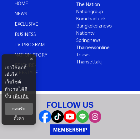
HOME
The Nation
Nationgroup
NEWS
Komchadluek
EXCLUSIVE
Bangkokbiznews
Nationtv
BUSINESS
Springnews
TV-PROGRAM
Thainewsonline
Tnews
NATION-STORY
×
Thansettakij
FEATURE-
เราใช้คุกกี้
LIFESTYLE
เพื่อให้
เว็บไซต์
ทำงานได้ดี
ขึ้น
เพิ่มเติม
FOLLOW US
ยอมรับ
ตั้งค่า
MEMBERSHIP