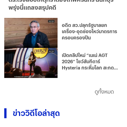
พรุ่งนี้แถลงสรุปคดี
อดีต สว.ปลุกรัฐบาลยก
เครื่อง-อุดช่องโหว่มาตรการ
ครอบครองปืน
เปิดคลิปใหม่ “เนเน่ AGT
2026” โชว์สับกีตาร์
Hysteria กระหึ่มโลก สะกด
กรรมการ
ดูทั้งหมด
ข่าววิดีโอล่าสุด