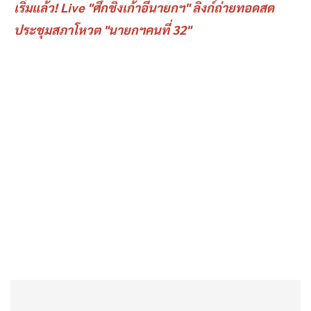
เริ่มแล้ว! Live "ศึกชิงเก้าอี้นายกฯ" ลิงก์ถ่ายทอดสด
ประชุมสภาโหวต "นายกฯคนที่ 32"