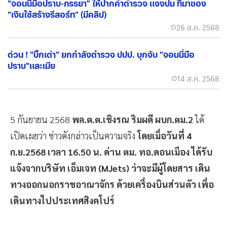
"จอนนี่มือปราบ-ภรรยา" ให้ปากคำตำรวจ แจงปม ที่มาของ
"เงินใช้สร้างรีสอร์ท" (มีคลิป)
26 ส.ค. 2568
ด่วน ! "บิ๊กเต่า" ยกกำลังตำรวจ ปปป. บุกจับ "จอนนี่มือ
ปราบ"และเมีย
14 ส.ค. 2568
5 กันยายน 2568
พล.ต.ต.เชิงรณ ริมผดี ผบก.ตม.2
ได้
เปิดเผยว่า ข่าวดังกล่าวเป็นความจริง
โดยเมื่อวันที่ 4
ก.ย.2568 เวลา 16.50 น. ด่าน ตม. ทอ.ดอนเมือง ได้รับ
แจ้งจากบริษัท เอ็มเจท (MJets) ว่าจะมีผู้โดยสาร เดิน
ทางออกนอกราชอาณาจักร ด้วยเครื่องบินส่วนตัว เพื่อ
เดินทางไปประเทศสิงคโปร์