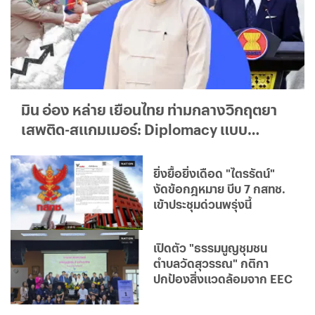
มิน อ่อง หล่าย เยือนไทย ท่ามกลางวิกฤตยา
เสพติด-สแกมเมอร์: Diplomacy แบบ
ใด...ใครได้ประโยชน์จริง?
ยิ่งยื้อยิ่งเดือด "ไตรรัตน์"
งัดข้อกฎหมาย บีบ 7 กสทช.
เข้าประชุมด่วนพรุ่งนี้
เปิดตัว "ธรรมนูญชุมชน
ตำบลวัดสุวรรณ" กติกา
ปกป้องสิ่งแวดล้อมจาก EEC