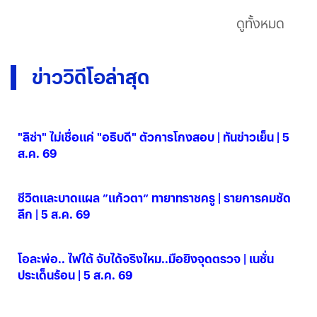
ดูทั้งหมด
ข่าววิดีโอล่าสุด
"ลิซ่า" ไม่เชื่อแค่ "อธิบดี" ตัวการโกงสอบ | ทันข่าวเย็น | 5
ส.ค. 69
05 ส.ค. 2569
ชีวิตและบาดแผล ”แก้วตา“ ทายาทราชครู | รายการคมชัด
ลึก | 5 ส.ค. 69
05 ส.ค. 2569
โอละพ่อ.. ไฟใต้ จับได้จริงไหม..มือยิงจุดตรวจ | เนชั่น
ประเด็นร้อน | 5 ส.ค. 69
05 ส.ค. 2569