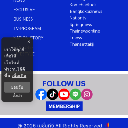
Komchadluek
EXCLUSIVE
Bangkokbiznews
Nationtv
BUSINESS
Springnews
TV-PROGRAM
Thainewsonline
Tnews
NATION-STORY
×
Thansettakij
FEATURE-
เราใช้คุกกี้
LIFESTYLE
เพื่อให้
เว็บไซต์
ทำงานได้ดี
ขึ้น
เพิ่มเติม
FOLLOW US
ยอมรับ
ตั้งค่า
MEMBERSHIP
@
2026
เนชั่นทีวี
All Rights Reserved.