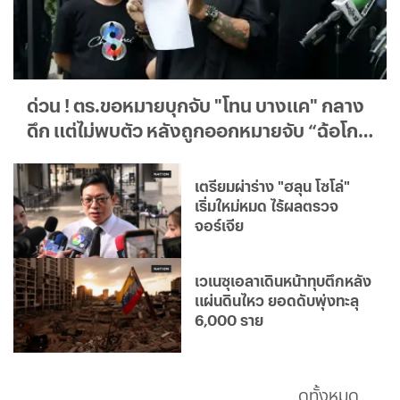
ด่วน ! ตร.ขอหมายบุกจับ "โทน บางแค" กลาง
ดึก แต่ไม่พบตัว หลังถูกออกหมายจับ “ฉ้อโกง
ประชาชน” ปมกล้องส่องพระ
เตรียมผ่าร่าง "ฮลุน โซโล่"
เริ่มใหม่หมด ไร้ผลตรวจ
จอร์เจีย
เวเนซุเอลาเดินหน้าทุบตึกหลัง
แผ่นดินไหว ยอดดับพุ่งทะลุ
6,000 ราย
ดูทั้งหมด