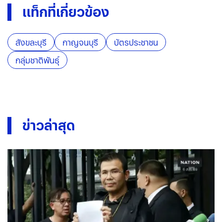
แท็กที่เกี่ยวข้อง
สังขละบุรี
กาญจนบุรี
บัตรประชาชน
กลุ่มชาติพันธุ์
ข่าวล่าสุด