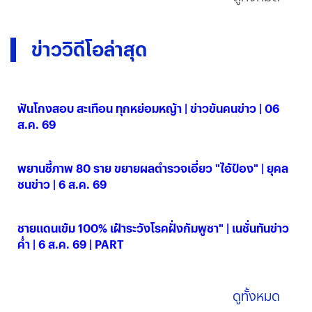
ข่าววิดีโอล่าสุด
ฟันโกงสอบ สะเทือน ทุกหย่อมหญ้า | ข่าวข้นคนข่าว | 06
ส.ค. 69
06 ส.ค. 2569
พยานชี้ภาพ 80 ราย ขยายผลตำรวจเอี่ยว "ไอ้ป๋อง" | ยุคล
ชนข่าว | 6 ส.ค. 69
06 ส.ค. 2569
ชายแดนเข้ม 100% เฝ้าระวังโรคฝั่งกัมพูชา" | เนชั่นทันข่าว
ค่ำ | 6 ส.ค. 69 | PART
06 ส.ค. 2569
ดูทั้งหมด