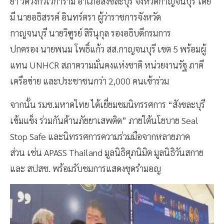
ยา วัดวังก์วิเวการาม อำเภอสังขละบุรี จังหวัดกาญจนบุรี โดย
มี นายอธิสรรค์ อินทร์ตรา ผู้ว่าราชการจังหวัด
กาญจนบุรี นายวิฑูรย์ สิรินุกุล รองอธิบดีกรมการ
ปกครอง นายพนม โพธิ์แก้ว สส.กาญจนบุรี เขต 5 พร้อมผู้
แทน UNHCR สภาความมั่นคงแห่งชาติ หน่วยงานรัฐ ภาคี
เครือข่าย และประชาชนกว่า 2,000 คนเข้าร่วม
จากนั้น รมช.มหาดไทย ได้เยี่ยมชมนิทรรศการ “สังขละบุรี
เข้มแข็ง ร่วมกันต้านภัยยาเสพติด” ภายใต้นโยบาย Seal
Stop Safe และนิทรรศการความร่วมมือจากหลายภาค
ส่วน เช่น APASS Thailand มูลนิธิศุภนิมิต มูลนิธิวันสกาย
และ สปสช. พร้อมรับชมการแสดงชุดรำมอญ