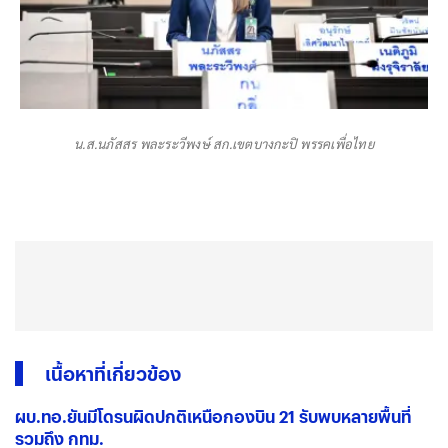
น.ส.นภัสสร พละระวีพงษ์ สก.เขตบางกะปิ พรรคเพื่อไทย
เนื้อหาที่เกี่ยวข้อง
ผบ.ทอ.ยันมีโดรนผิดปกติเหนือกองบิน 21 รับพบหลายพื้นที่
รวมถึง กทม.