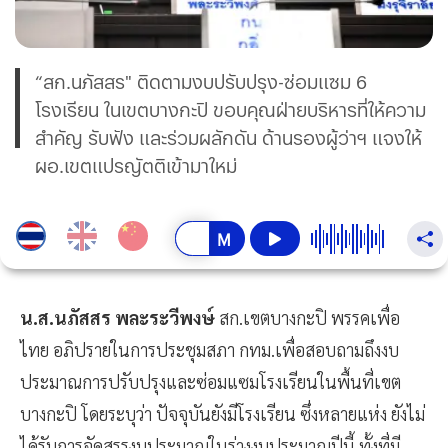
“สก.นภัสสร" ติดตามงบปรับปรุง-ซ่อมแซม 6
โรงเรียน ในเขตบางกะปิ ขอบคุณฝ่ายบริหารที่ให้ความ
สำคัญ รับฟัง และร่วมผลักดัน ด้านรองผู้ว่าฯ แจงให้
ผอ.เขตแปรญัตติเข้ามาใหม่
น.ส.นภัสสร พละระวีพงษ์
สก.เขตบางกะปิ พรรคเพื่อ
ไทย อภิปรายในการประชุมสภา กทม.เพื่อสอบถามถึงงบ
ประมาณการปรับปรุงและซ่อมแซมโรงเรียนในพื้นที่เขต
บางกะปิ โดยระบุว่า ปัจจุบันยังมีโรงเรียน ซึ่งหลายแห่ง ยังไม่
ได้รับการจัดสรรงบประมาณในร่างงบประมาณปีนี้ ทั้งที่มี