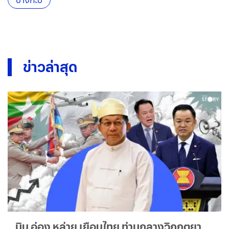
ข่าวล่าสุด
มิน อ่อง หล่าย เยือนไทย ท่ามกลางวิกฤตยา