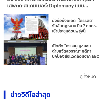
เสพติด-สแกมเมอร์: Diplomacy แบบ
ใด...ใครได้ประโยชน์จริง?
ยิ่งยื้อยิ่งเดือด "ไตรรัตน์"
งัดข้อกฎหมาย บีบ 7 กสทช.
เข้าประชุมด่วนพรุ่งนี้
เปิดตัว "ธรรมนูญชุมชน
ตำบลวัดสุวรรณ" กติกา
ปกป้องสิ่งแวดล้อมจาก EEC
ดูทั้งหมด
ข่าววิดีโอล่าสุด