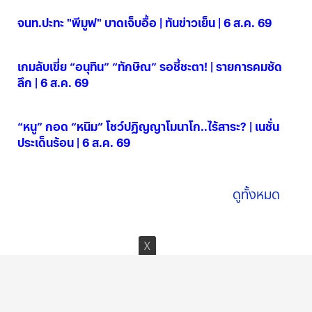
จนท.ปะทะ "พีมูฟ" บาดเจ็บอื้อ | ทันข่าวเย็น | 6 ส.ค. 69
06 ส.ค. 2569
เกมลับเขี่ย “อนุทิน” “ทักษิณ” รอชี้ชะตา! | รายการคมชัด
ลึก | 6 ส.ค. 69
06 ส.ค. 2569
“หนู” กอด “หนิม” โชว์ปฏิญญาโมนาโก..ไร้สาระ? | เนชั่น
ประเด็นร้อน | 6 ส.ค. 69
06 ส.ค. 2569
ดูทั้งหมด