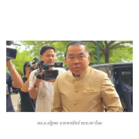
พล.อ.ณัฐพล​ นาคพาณิชย์ รมช.กลาโหม