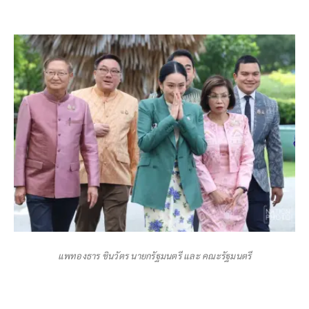
แพทองธาร ชินวัตร นายกรัฐมนตรี และ คณะรัฐมนตรี