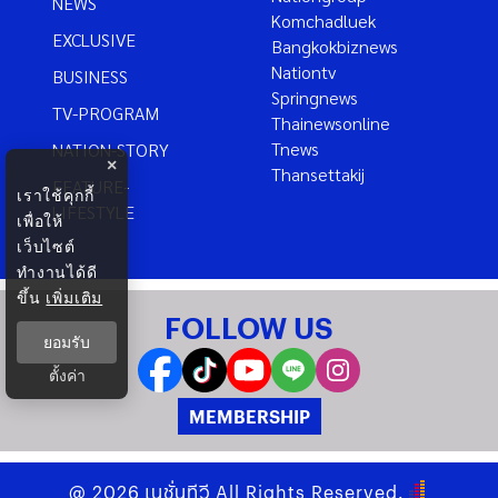
NEWS
Komchadluek
EXCLUSIVE
Bangkokbiznews
Nationtv
BUSINESS
Springnews
TV-PROGRAM
Thainewsonline
Tnews
NATION-STORY
×
Thansettakij
FEATURE-
เราใช้คุกกี้
LIFESTYLE
เพื่อให้
เว็บไซต์
ทำงานได้ดี
ขึ้น
เพิ่มเติม
FOLLOW US
ยอมรับ
ตั้งค่า
MEMBERSHIP
@
2026
เนชั่นทีวี
All Rights Reserved.