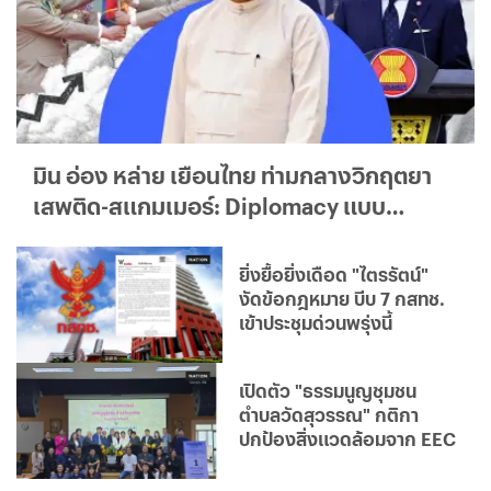
มิน อ่อง หล่าย เยือนไทย ท่ามกลางวิกฤตยา
เสพติด-สแกมเมอร์: Diplomacy แบบ
ใด...ใครได้ประโยชน์จริง?
ยิ่งยื้อยิ่งเดือด "ไตรรัตน์"
งัดข้อกฎหมาย บีบ 7 กสทช.
เข้าประชุมด่วนพรุ่งนี้
เปิดตัว "ธรรมนูญชุมชน
ตำบลวัดสุวรรณ" กติกา
ปกป้องสิ่งแวดล้อมจาก EEC