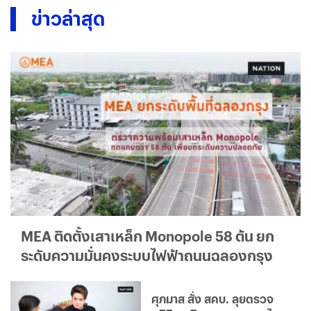
ข่าวล่าสุด
MEA ติดตั้งเสาเหล็ก Monopole 58 ต้น ยก
ระดับความมั่นคงระบบไฟฟ้าถนนฉลองกรุง
ศุภมาส สั่ง สคบ. ลุยตรวจ