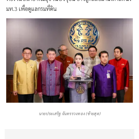
มท.3 เพื่อดูแลกรมที่ดิน
นายประเสริฐ จันทรรวงทอง (ซ้ายสุด)