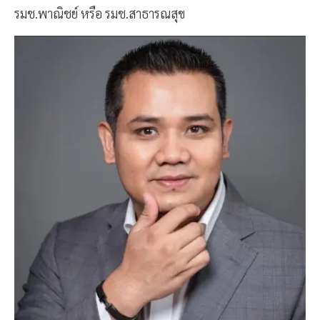
รมช.พาณิชย์ หรือ รมช.สาธารณสุข