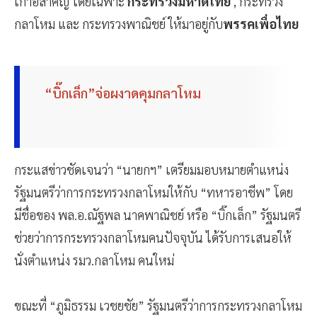
เก้าอี้สำคัญ โดยเฉพาะ
กระทรวงมหาดไทย
, กระทรวง
กลาโหม และ กระทรวงพาณิชย์ ให้มาอยู่กับ
พรรคเพื่อไทย
“บิ๊กเล็ก”จ่อผงาดคุมกลาโหม
กระแสข่าวชัดเจนว่า “นายกฯ” เตรียมมอบหมายตำแหน่ง
รัฐมนตรีว่าการกระทรวงกลาโหมให้กับ “ทหารอาชีพ” โดย
มีชื่อของ พล.อ.ณัฐพล นาคพาณิชย์ หรือ “บิ๊กเล็ก” รัฐมนตรี
ช่วยว่าการกระทรวงกลาโหมคนปัจจุบัน ได้รับการเสนอให้
นั่งตำแหน่ง รมว.กลาโหม คนใหม่
ขณะที่ “ภูมิธรรม เวชยชัย” รัฐมนตรีว่าการกระทรวงกลาโหม