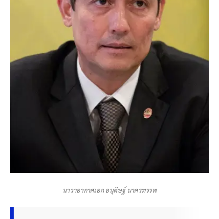
นาวาอากาศเอก อนุดิษฐ์ นาครทรรพ