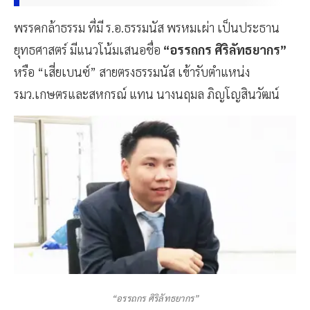
พรรคกล้าธรรม ที่มี ร.อ.ธรรมนัส พรหมเผ่า เป็นประธาน
ยุทธศาสตร์ มีแนวโน้มเสนอชื่อ
“อรรถกร ศิริลัทธยากร”
หรือ “เสี่ยเบนซ์” สายตรงธรรมนัส เข้ารับตำแหน่ง
รมว.เกษตรและสหกรณ์ แทน นางนฤมล ภิญโญสินวัฒน์
“อรรถกร ศิริลัทธยากร”