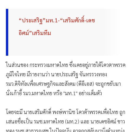
“ประเสริฐ”มท.1-“เสริมศักดิ์-เดช
อิศม์”เสริมทีม
ในส่วนของ กระทรวงมหาดไทย ซึ่งเคยอยู่ภายใต้โควตาพรรค
ภูมิใจไทย มีรายงานว่า นายประเสริฐ จันทรรวงทอง
รมว.ดิจิทัลเพื่อเศรษฐกิจและสังคม (ดีอีเอส) จะถูกขยับมา
นั่งเก้าอี้ รมว.มหาดไทย หรือ "มท.1" อย่างเต็มตัว
โดยจะมี นายเสริมศักดิ์ พงษ์พานิช โควต้าพรรคเพื่อไทย ถูก
เสนอชื่อเป็น รมช.มหาดไทย (มท.2) และ นายเดชอิศม์ ขาว
ทอง รมช.สาธารณสุข ในปัจจุบัน อาจถูกสลับมานั่งตำแหน่ง