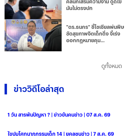
คลินิกเสริมความงาม ดูดไข
มันไม่ตรงปก
"ดร.ธนกร" ชี้โซเชียลพ่นพิษ
ซัดสุขภาพจิตเด็กดิ่ง จี้เร่ง
ออกกฎหมายคุม
แพลตฟอร์ม
ดูทั้งหมด
ข่าววิดีโอล่าสุด
1 วัน สารพันปัญหา ? | ข่าวข้นคนข่าว | 07 ส.ค. 69
07 ส.ค. 2569
ไขปมโศกนาฏกรรมเด็ก 14 | ยุคลชนข่าว | 7 ส.ค. 69