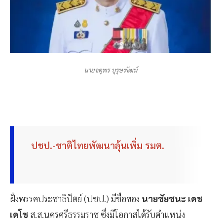
นายจตุพร บุรุษพัฒน์
ปชป.-ชาติไทยพัฒนาลุ้นเพิ่ม รมต.
ฝั่งพรรคประชาธิปัตย์ (ปชป.) มีชื่อของ
นายชัยชนะ เดช
เดโช
ส.ส.นครศรีธรรมราช ซึ่งมีโอกาสได้รับตำแหน่ง