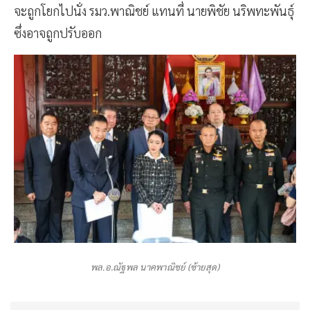
จะถูกโยกไปนั่ง รมว.พาณิชย์ แทนที่ นายพิชัย นริพทะพันธุ์
ซึ่งอาจถูกปรับออก
พล.อ.ณัฐพล นาคพาณิชย์ (ซ้ายสุด)