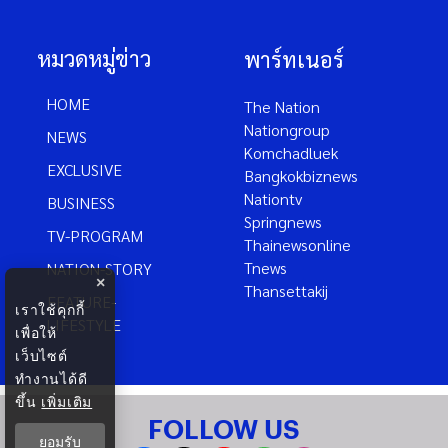
หมวดหมู่ข่าว
พาร์ทเนอร์
HOME
The Nation
Nationgroup
NEWS
Komchadluek
EXCLUSIVE
Bangkokbiznews
Nationtv
BUSINESS
Springnews
TV-PROGRAM
Thainewsonline
Tnews
NATION-STORY
×
Thansettakij
FEATURE-
เราใช้คุกกี้
LIFESTYLE
เพื่อให้
เว็บไซต์
ทำงานได้ดี
ขึ้น
เพิ่มเติม
FOLLOW US
ยอมรับ