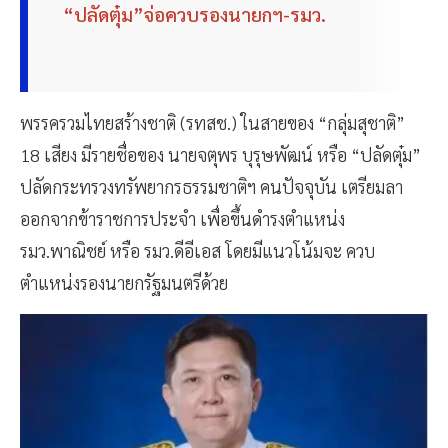
“ปลัดตุ๋ม”จ่อควบรองนายกฯ-รมว.
พรรครวมไทยสร้างชาติ (รทสช.) ในสายของ “กลุ่มสุชาติ”
18 เสียง มีรายชื่อของ นายจตุพร บุรุษพัฒน์ หรือ “ปลัดตุ๋ม”
ปลัดกระทรวงทรัพยากรธรรมชาติฯ คนปัจจุบัน เตรียมลา
ออกจากข้าราชการประจำ เพื่อขึ้นดำรงตำแหน่ง
รมว.พาณิชย์ หรือ รมว.ดีอีเอส โดยมีแนวโน้มจะ ควบ
ตำแหน่งรองนายกรัฐมนตรีด้วย