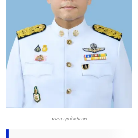
นายวราวุธ ศิลปอาชา