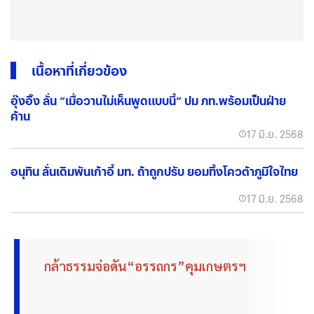
เนื้อหาที่เกี่ยวข้อง
อุ๊งอิ๊ง ลั่น “เมื่อวานไม่เห็นพูดแบบนี้“ ปม ภท.พร้อมเป็นฝ่าย
ค้าน
17 มิ.ย. 2568
อนุทิน ลั่นเดิมพันเก้าอี้ มท. ถ้าถูกปรับ ยอมทิ้งโควต้าภูมิใจไทย
17 มิ.ย. 2568
กล้าธรรมจ่อดัน“อรรถกร”คุมเกษตรฯ