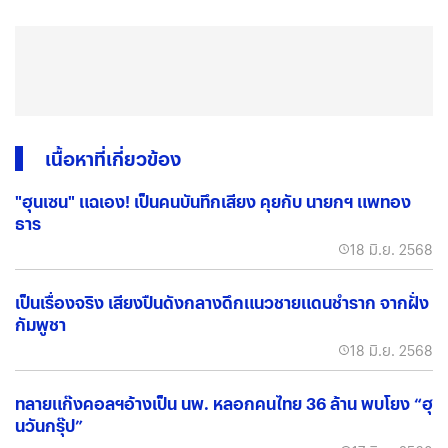
เนื้อหาที่เกี่ยวข้อง
"ฮุนเซน" แฉเอง! เป็นคนบันทึกเสียง คุยกับ นายกฯ แพทอง
ธาร
18 มิ.ย. 2568
เป็นเรื่องจริง เสียงปืนดังกลางดึกแนวชายแดนชำราก จากฝั่ง
กัมพูชา
18 มิ.ย. 2568
ทลายแก๊งคอลฯอ้างเป็น นพ. หลอกคนไทย 36 ล้าน พบโยง “ฮุ
นวันกรุ๊ป”