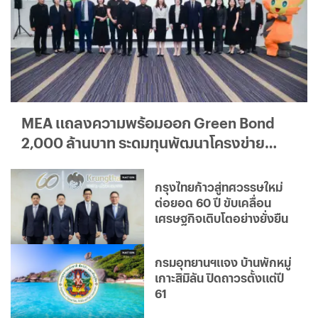
MEA แถลงความพร้อมออก Green Bond
2,000 ล้านบาท ระดมทุนพัฒนาโครงข่าย
ไฟฟ้าอัจฉริยะ มุ่งสู่องค์กรคาร์บอนต่ำ
กรุงไทยก้าวสู่ทศวรรษใหม่
ต่อยอด 60 ปี ขับเคลื่อน
เศรษฐกิจเติบโตอย่างยั่งยืน
กรมอุทยานฯแจง บ้านพักหมู่
เกาะสิมิลัน ปิดถาวรตั้งแต่ปี
61