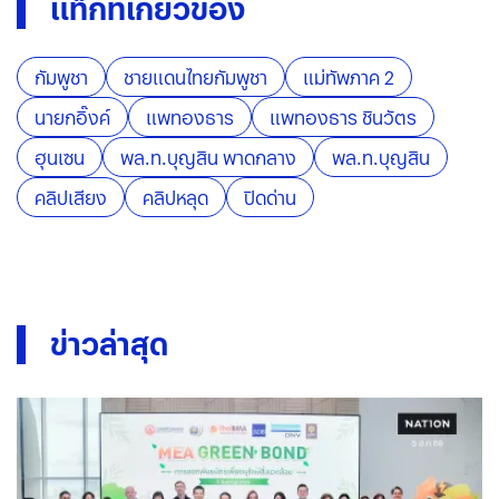
แท็กที่เกี่ยวข้อง
กัมพูชา
ชายแดนไทยกัมพูชา
แม่ทัพภาค 2
นายกอิ๊งค์
แพทองธาร
แพทองธาร ชินวัตร
ฮุนเซน
พล.ท.บุญสิน พาดกลาง
พล.ท.บุญสิน
คลิปเสียง
คลิปหลุด
ปิดด่าน
ข่าวล่าสุด