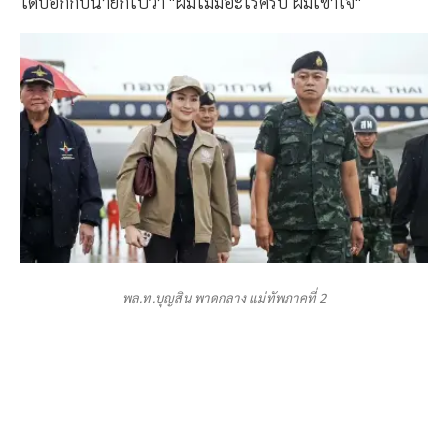
ได้บอกกับนายกไปว่า "ผมไม่มีอะไรครับ ผมเข้าใจ"
พล.ท.บุญสิน พาดกลาง แม่ทัพภาคที่ 2