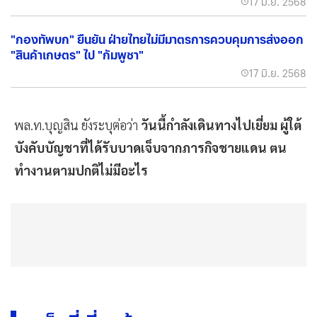
17 มิ.ย. 2568
"กองทัพบก" ยืนยัน ฝ่ายไทยไม่มีมาตรการควบคุมการส่งออก
"สินค้าเกษตร" ไป "กัมพูชา"
17 มิ.ย. 2568
พล.ท.บุญสิน ยังระบุต่อว่า
วันนี้กำลังเดินทางไปเยี่ยม ผู้ใต้
บังคับบัญชาที่ได้รับบาดเจ็บจากภารกิจชายแดน ตน
ทำงานตามปกติไม่มีอะไร