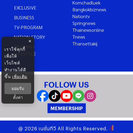
Komchadluek
EXCLUSIVE
Bangkokbiznews
Nationtv
BUSINESS
Springnews
TV-PROGRAM
Thainewsonline
Tnews
NATION-STORY
×
Thansettakij
FEATURE-
เราใช้คุกกี้
LIFESTYLE
เพื่อให้
เว็บไซต์
ทำงานได้ดี
ขึ้น
เพิ่มเติม
FOLLOW US
ยอมรับ
ตั้งค่า
MEMBERSHIP
@
2026
เนชั่นทีวี
All Rights Reserved.