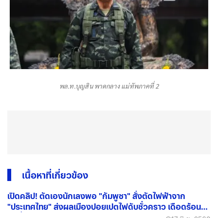
พล.ท.บุญสิน พาดกลาง แม่ทัพภาคที่ 2
เนื้อหาที่เกี่ยวข้อง
เปิดคลิป! ตัดเองนักเลงพอ "กัมพูชา" สั่งตัดไฟฟ้าจาก
"ประเทศไทย" ส่งผลเมืองปอยเปตไฟดับชั่วคราว เดือดร้อน
กันทั่ว