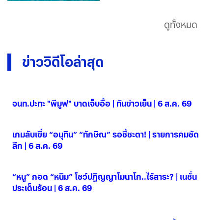
ดูทั้งหมด
ข่าววิดีโอล่าสุด
จนท.ปะทะ "พีมูฟ" บาดเจ็บอื้อ | ทันข่าวเย็น | 6 ส.ค. 69
06 ส.ค. 2569
เกมลับเขี่ย “อนุทิน” “ทักษิณ” รอชี้ชะตา! | รายการคมชัด
ลึก | 6 ส.ค. 69
06 ส.ค. 2569
“หนู” กอด “หนิม” โชว์ปฏิญญาโมนาโก..ไร้สาระ? | เนชั่น
ประเด็นร้อน | 6 ส.ค. 69
06 ส.ค. 2569