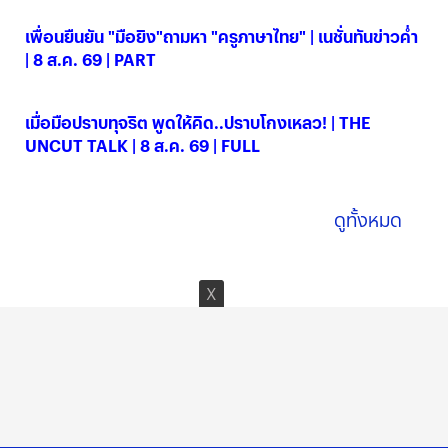
เพื่อนยืนยัน "มือยิง"ถามหา "ครูภาษาไทย" | เนชั่นทันข่าวค่ำ
| 8 ส.ค. 69 | PART
08 ส.ค. 2569
เมื่อมือปราบทุจริต พูดให้คิด..ปราบโกงเหลว! | THE
UNCUT TALK | 8 ส.ค. 69 | FULL
08 ส.ค. 2569
ดูทั้งหมด