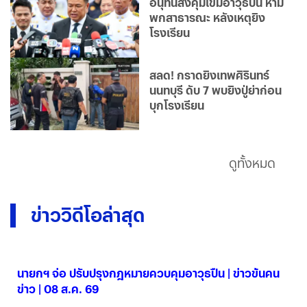
อนุทินสั่งคุมเข้มอาวุธปืน ห้าม
พกสาธารณะ หลังเหตุยิง
โรงเรียน
สลด! กราดยิงเทพศิรินทร์
นนทบุรี ดับ 7 พบยิงปู่ย่าก่อน
บุกโรงเรียน
ดูทั้งหมด
ข่าววิดีโอล่าสุด
นายกฯ จ่อ ปรับปรุงกฎหมายควบคุมอาวุธปืน | ข่าวข้นคน
ข่าว | 08 ส.ค. 69
08 ส.ค. 2569