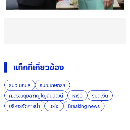
แท็กที่เกี่ยวข้อง
รมว.นฤมล
รมว.เกษตรฯ
ศ.ดร.นฤมล ภิญโญสินวัฒน์
หารือ
รมต.จีน
บริหารจัดการน้ำ
เอไอ
Breaking news