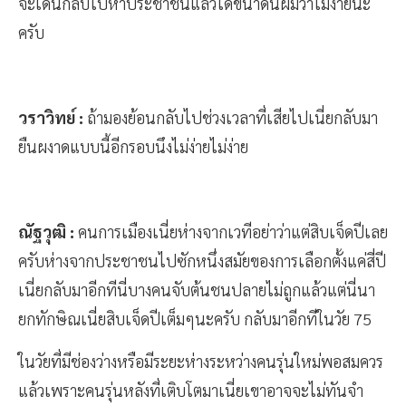
จะเดินกลับไปหาประชาชนแล้วได้ขนาดนี้ผมว่าไม่ง่ายนะ
ครับ
วราวิทย์ :
ถ้ามองย้อนกลับไปช่วงเวลาที่เสียไปเนี่ยกลับมา
ยืนผงาดแบบนี้อีกรอบนึงไม่ง่ายไม่ง่าย
ณัฐวุฒิ :
คนการเมืองเนี่ยห่างจากเวทีอย่าว่าแต่สิบเจ็ดปีเลย
ครับห่างจากประชาชนไปซักหนึ่งสมัยของการเลือกตั้งแค่สี่ปี
เนี่ยกลับมาอีกทีนี่บางคนจับต้นชนปลายไม่ถูกแล้วแต่นี่นา
ยกทักษิณเนี่ยสิบเจ็ดปีเต็มๆนะครับ กลับมาอีกทีในวัย 75
ในวัยที่มีช่องว่างหรือมีระยะห่างระหว่างคนรุ่นใหม่พอสมควร
แล้วเพราะคนรุ่นหลังที่เติบโตมาเนี่ยเขาอาจจะไม่ทันจำ