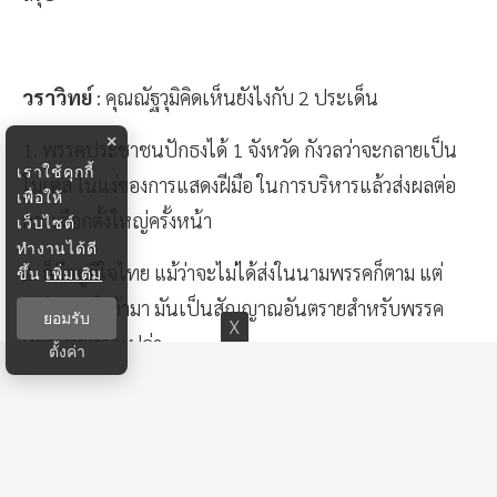
วราวิทย์
: คุณณัฐวุมิคิดเห็นยังไงกับ 2 ประเด็น
×
1. พรรคประชาชนปักธงได้ 1 จังหวัด กังวลว่าจะกลายเป็น
เราใช้คุกกี้
โมเดล ในแง่ของการแสดงฝีมือ ในการบริหารแล้วส่งผลต่อ
เพื่อให้
การเลือกตั้งใหญ่ครั้งหน้า
เว็บไซต์
ทำงานได้ดี
2. ก็คือภูมิใจไทย แม้ว่าจะไม่ได้ส่งในนามพรรคก็ตาม แต่
ขึ้น
เพิ่มเติม
เครือข่ายก็เข้ามา มันเป็นสัญญาณอันตรายสำหรับพรรค
ยอมรับ
เพื่อไทยหรือเปล่า
ตั้งค่า
ณัฐวุฒิ
: เป็นสัญญาณว่าไม่มีงานง่ายสำหรับฝ่ายไหน
เลย ถ้าพูดถึงการเลือกตั้งคราวหน้า ผมถึงบอกว่าภาพ