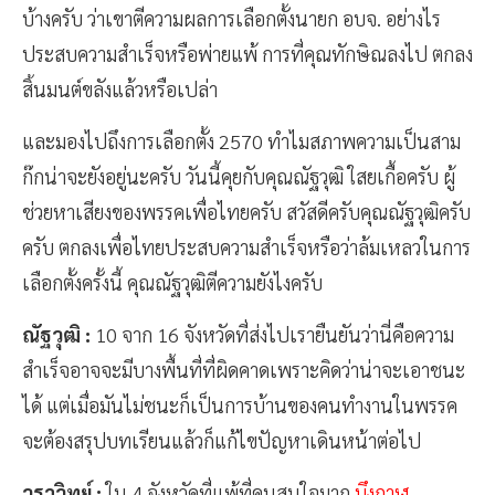
บ้างครับ ว่าเขาตีความผลการเลือกตั้งนายก อบจ. อย่างไร
ประสบความสำเร็จหรือพ่ายแพ้ การที่คุณทักษิณลงไป ตกลง
สิ้นมนต์ขลังแล้วหรือเปล่า
และมองไปถึงการเลือกตั้ง 2570 ทำไมสภาพความเป็นสาม
ก๊กน่าจะยังอยู่นะครับ วันนี้คุยกับคุณณัฐวุฒิ ใสยเกื้อครับ ผู้
ช่วยหาเสียงของพรรคเพื่อไทยครับ สวัสดีครับคุณณัฐวุฒิครับ
ครับ ตกลงเพื่อไทยประสบความสำเร็จหรือว่าล้มเหลวในการ
เลือกตั้งครั้งนี้ คุณณัฐวุฒิตีความยังไงครับ
ณัฐวุฒิ :
10 จาก 16 จังหวัดที่ส่งไปเรายืนยันว่านี่คือความ
สำเร็จอาจจะมีบางพื้นที่ที่ผิดคาดเพราะคิดว่าน่าจะเอาชนะ
ได้ แต่เมื่อมันไม่ชนะก็เป็นการบ้านของคนทำงานในพรรค
จะต้องสรุปบทเรียนแล้วก็แก้ไขปัญหาเดินหน้าต่อไป
วราวิทย์ :
ใน 4 จังหวัดที่แพ้ที่คนสนใจมาก
บึงกาฬ