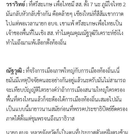
วราวิทย์ :
ที่ศรีสะเกษ เพื่อไทยมี สส. ตั้ง 7 นะ ภูมิใจไทย 2
มันกลับหัวกลับข้างกัน คือคล้ายๆ เชียงใหม่ที่สีส้มเขากวาด
ไปแต่พอเวลานายก อบจ. เขาแพ้ ศรีสะเกษเพื่อไทยเป็น
เจ้าของพื้นที่ในเชิง สส. ทำไมคุณคุณณัฐวุฒิวิเคราะห์ยังไง
ทำไมถึงมาแพ้เลือกตั้งท้องถิ่น
ณัฐวุฒิ :
ที่จริงการเมืองภาพใหญ่กับการเมืองท้องถิ่นเนี่
ยมันมีเหตุปัจจัยคนละอย่างกันอยู่แล้วนะครับมันไม่สามารถ
จะเทียบบัญญัติไตรยางค์ว่าถ้าการเมืองสนามใหญ่ใครครอง
พื้นที่ตรงไหนแล้วก็จะต้องได้การเมืองท้องถิ่นเสมอไปมัน
เป็นแบบนี้มายาวนานสมัยก่อนที่พรรคประชาธิปัตย์ยึดครอง
ภาคใต้ตั้งแต่ชุมพรจนถึงนราธิวาส
นายก อบจ. หลายจังหวัดก็เป็นคนที่ประกาศตัวอยู่ฝั่งตรงข้าม