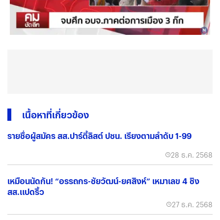
เนื้อหาที่เกี่ยวข้อง
รายชื่อผู้สมัคร สส.ปาร์ตี้ลิสต์ ปชน. เรียงตามลำดับ 1-99
28 ธ.ค. 2568
เหมือนนัดกัน! “อรรถกร-ชัยวัฒน์-ยศสิงห์” เหมาเลข 4 ชิง
สส.แปดริ้ว
27 ธ.ค. 2568