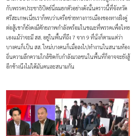
กับพรรคประชาธิปัตย์นี่ผมยกตัวอย่างดังนั้นคราวนี้ที่จังหวัด
ศรีสะเกษเนี่ยเราก็พบว่าเครือข่ายทางการเมืองของทางฝั่งคู่
ต่อสู้เขาก็ยังคงมีศักยภาพกำลังพร้อมในขณะที่พรรคเพื่อไทย
เองแม้ว่าจะมี สส. อยู่ในพื้นที่ถึง 7 จาก 9 ที่นั่งก็ตามแต่ว่า
บางคนก็เป็น สส. ใหม่บางคนก็เมื่อลงไปทำงานในสนามท้อง
ถิ่นความลึกความใกล้ชิดกับกำลังมวลชนในพื้นที่ก็อาจจะยังสู้
อีกข้างนึงไม่ได้มันคนละสนามกัน