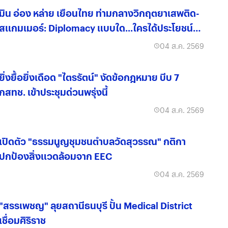
มิน อ่อง หล่าย เยือนไทย ท่ามกลางวิกฤตยาเสพติด-
สแกมเมอร์: Diplomacy แบบใด...ใครได้ประโยชน์
จริง?
04 ส.ค. 2569
ยิ่งยื้อยิ่งเดือด "ไตรรัตน์" งัดข้อกฎหมาย บีบ 7
กสทช. เข้าประชุมด่วนพรุ่งนี้
04 ส.ค. 2569
เปิดตัว "ธรรมนูญชุมชนตำบลวัดสุวรรณ" กติกา
ปกป้องสิ่งแวดล้อมจาก EEC
04 ส.ค. 2569
"สรรเพชญ" ลุยสถานีธนบุรี ปั้น Medical District
เชื่อมศิริราช