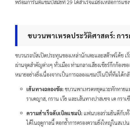
พร้อมการันตีแชมป์สมัยที่ 29 ได้สำเร็จแม้ยังเหลือการแข่ง
ขบวนพาเหรดประวัติศาสตร์: การกลั
ขบวนรถบัสเปิดประทุนของเหล่านักเตะและสต๊าฟโค้ช เริ่มเ
ผ่านจุดสำคัญต่างๆ ทั่วเมือง ท่ามกลางเสียงเชียร์กึกก้อง
หมายอย่างยิ่งเนื่องจากเป็นการฉลองแชมป์ในปีที่ทีมได้กลั
เส้นทางฉลองชัย:
ขบวนพาเหรดหยุดแวะทักทายแฟน
ราเดญาส, กราน เวีย และเส้นทางปาสเซจ เด กราเซีย 
ความสำเร็จดับเบิลแชมป์:
แฟนบอลร่วมยินดีกับทั้ง
ได้ในฤดูกาลนี้ ตอกย้ำการครองความยิ่งใหญ่ในสเปนเป