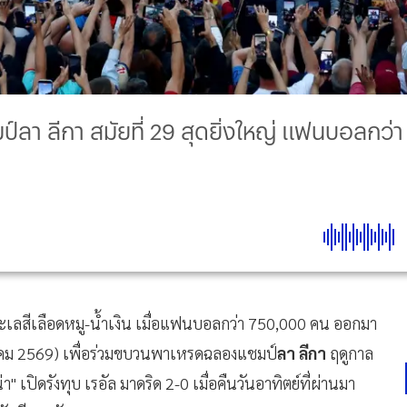
์ลา ลีกา สมัยที่ 29 สุดยิ่งใหญ่ แฟนบอลกว
สีเลือดหมู-น้ำเงิน เมื่อแฟนบอลกว่า 750,000 คน ออกมา
ภาคม 2569) เพื่อร่วมขบวนพาเหรดฉลองแชมป์
ลา ลีกา
ฤดูกาล
ปิดรังทุบ เรอัล มาดริด 2-0 เมื่อคืนวันอาทิตย์ที่ผ่านมา