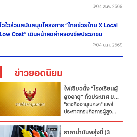
04 ส.ค. 2569
ไวไวร่วมสนับสนุนโครงการ “ไทยช่วยไทย X Local
Low Cost” เดินหน้าลดค่าครองชีพประชาชน
04 ส.ค. 2569
ข่าวยอดนิยม
ไฟเขียวตั้ง "โรงเรียนผู้
สูงอายุ" ทั่วประเทศ ยก
"ราชกิจจานุเบกษา" แพร่
ระดับคุณภาพชีวิต เช็ก
ประกาศกรมกิจการผู้สูง
เงื่อนไข
อายุ เปิดเกณฑ์จัดตั้ง
"โรงเรียนผู้สูงอายุ" มุ่งขับ
ราคาน้ำมันพรุ่งนี้ (3
เคลื่อนสังคมสูงวัยอย่างมี