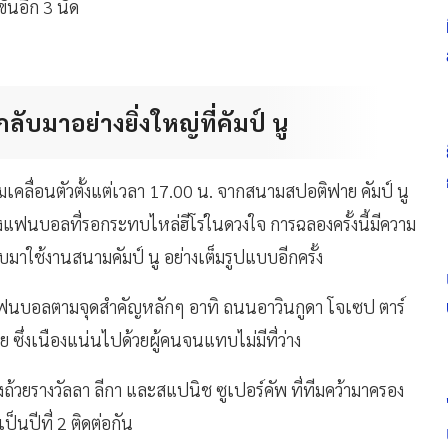
ขันอีก 3 นัด
บมาอย่างยิ่งใหญ่ที่คัมป์ นู
คลื่อนตัวตั้งแต่เวลา 17.00 น. จากสนามสปอติฟาย คัมป์ นู
ของแฟนบอลที่รอกระทบไหล่ฮีโร่ในดวงใจ การฉลองครั้งนี้มีความ
บมาใช้งานสนามคัมป์ นู อย่างเต็มรูปแบบอีกครั้ง
บอลตามจุดสำคัญหลักๆ อาทิ ถนนอาวินกูดา โจเซป ตาร์
ซึ่งเนืองแน่นไปด้วยผู้คนจนแทบไม่มีที่ว่าง
ถ้วยรางวัลลา ลีกา และสแปนิช ซูเปอร์คัพ ที่ทีมคว้ามาครอง
็นปีที่ 2 ติดต่อกัน