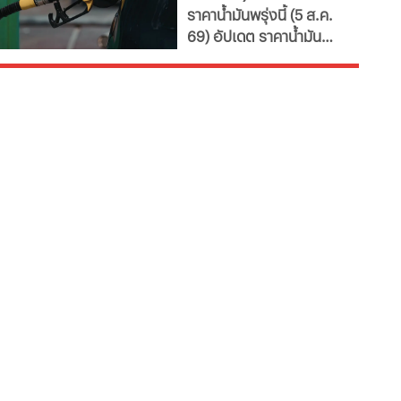
ราคาน้ำมันพรุ่งนี้ (5 ส.ค.
น้ำมันล่าสุด จากปั๊ม
69) อัปเดต ราคาน้ำมัน
ใหญ่
ล่าสุด จากสถานีบริการ
ขนาดใหญ่ มีทั้งราคาน้ำมัน
ดีเซล เบนซิน และ แก๊สโซ
ฮอล์