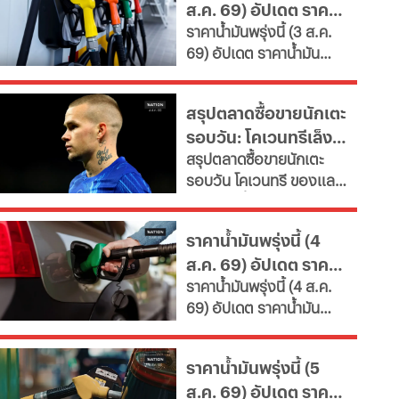
ส.ค. 69) อัปเดต ราคา
คุณค่า หนุนพัฒนา
ราคาน้ำมันพรุ่งนี้ (3 ส.ค.
ศักยภาพ-เรียนรู้ตลอดชีวิต
น้ำมันล่าสุด จากปั๊ม
69) อัปเดต ราคาน้ำมัน
เผยช่องทางยื่นคำขอทั้ง
ใหญ่
ล่าสุด จากสถานีบริการ
กทม.-ต่างจังหวัด พบ
ขนาดใหญ่ มีทั้งราคาน้ำมัน
ฝ่าฝืนเกณฑ์เสี่ยงถูกสั่ง
สรุปตลาดซื้อขายนักเตะ
ดีเซล เบนซิน และ แก๊สโซ
เพิกถอน
รอบวัน: โคเวนทรีเล็ง
ฮอล์
สรุปตลาดซื้อขายนักเตะ
"มูดริก" สาลิกาปัดปืน
รอบวัน โคเวนทรี ของแลม
ซื้อ "กิมาไรส์"
พาร์ดจ่อยื่นยืม "มูดริก"
ด้านสาลิกาดงปัดข้อเสนอ
ราคาน้ำมันพรุ่งนี้ (4
แรกจาก อาร์เซนอล ในการ
ส.ค. 69) อัปเดต ราคา
ล่าตัว "กิมาไรส์" ขณะที่ โค
ราคาน้ำมันพรุ่งนี้ (4 ส.ค.
โม่ ปิดดีล "ชาโลบาห์"
น้ำมันล่าสุด จากปั๊ม
69) อัปเดต ราคาน้ำมัน
ใหญ่
ล่าสุด จากสถานีบริการ
ขนาดใหญ่ มีทั้งราคาน้ำมัน
ราคาน้ำมันพรุ่งนี้ (5
ดีเซล เบนซิน และ แก๊สโซ
ส.ค. 69) อัปเดต ราคา
ฮอล์