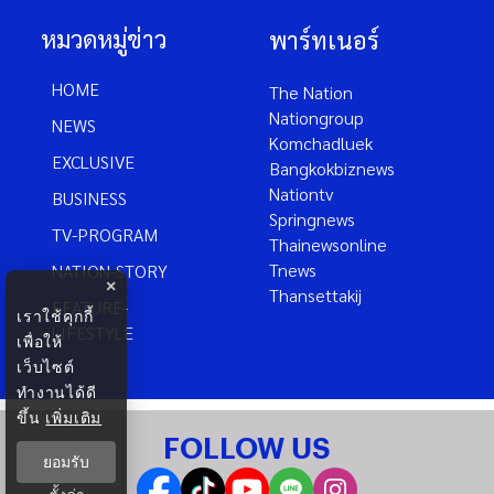
หมวดหมู่ข่าว
พาร์ทเนอร์
HOME
The Nation
Nationgroup
NEWS
Komchadluek
EXCLUSIVE
Bangkokbiznews
Nationtv
BUSINESS
Springnews
TV-PROGRAM
Thainewsonline
Tnews
NATION-STORY
×
Thansettakij
FEATURE-
เราใช้คุกกี้
LIFESTYLE
เพื่อให้
เว็บไซต์
ทำงานได้ดี
ขึ้น
เพิ่มเติม
FOLLOW US
ยอมรับ