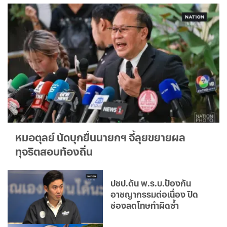
หมอตุลย์ นัดบุกยื่นนายกฯ จี้ลุยขยายผล
ทุจริตสอบท้องถิ่น
ปชป.ดัน พ.ร.บ.ป้องกัน
อาชญากรรมต่อเนื่อง ปิด
ช่องลดโทษทำผิดซ้ำ