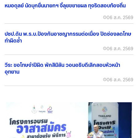
หมอตุลย์ นัดบุกยื่นนายกฯ จี้ลุยขยายผล ทุจริตสอบท้องถิ่น
06 ส.ค. 2569
ปชป.ดัน พ.ร.บ.ป้องกันอาชญากรรมต่อเนื่อง ปิดช่องลดโทษ
ทำผิดซ้ำ
06 ส.ค. 2569
วีระ ขอโทษจำปีผิด พักสิมิลัน วอนอธิบดีเลิกสอบหัวหน้า
อุทยาน
06 ส.ค. 2569