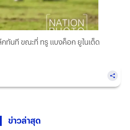
ีกทันที ขณะที่ ทรู แบงค็อก ยูไนเต็ด
ข่าวล่าสุด