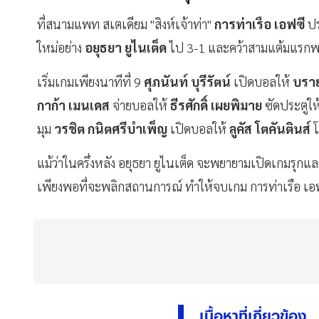
ที่สนามแพท สเตเดียม "สิงห์เจ้าท่า"
การท่าเรือ เอฟซี
ปร
ใหม่อย่าง
อยุธยา ยูไนเต็ด
ไป 3-1 และคว้าสามแต้มแรกพร้
เริ่มเกมเพียงนาทีที่ 9
ศุภนันท์ บุรีรัตน์
เปิดบอลให้
บราย
กาก้า เมนเดส
จ่ายบอลให้
ธีรศักดิ์ เผยพิมาย
ซัดประตูให
มุม
วรชิต กนิตศรีบำเพ็ญ
เปิดบอลให้
ลูคัส โตคันตินส์
โ
แม้ว่าในครึ่งหลัง อยุธยา ยูไนเต็ด จะพยายามเปิดเกมรุกแ
เพียงพอที่จะพลิกสถานการณ์ ทำให้จบเกม การท่าเรือ เ
เนื้อหาที่เกี่ยวข้อง