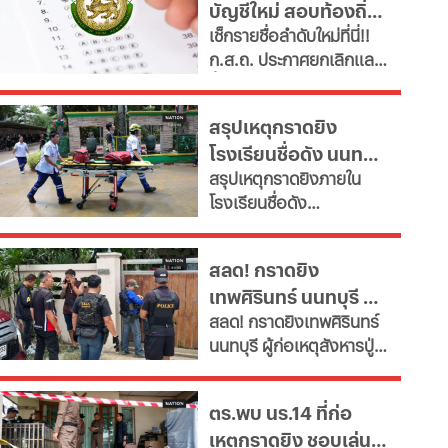
บัญชีใหม่ สอบท้องถิ่น
ใหม่-ยุบเลิกตำแหน่งว่าง
เช็กรายชื่อลำดับใหม่ที่นี่!!
และสายงานสนับสนุนไม่
2568 ทุกภาค
ก.ส.ถ. ประกาศยกเลิกและ
จำเป็น" ตั้งเป้าลดขนาด
ขึ้นบัญชีใหม่ สอบท้องถิ่น
ข้าราชการลงอย่างน้อย
2568 ครบทุกภาค หลังพบ
15% ภายในปี 2572 หลังงบ
สรุปเหตุกราดยิง
ข้อผิดพลาดทางกฎหมาย
รายจ่ายบุคลากรพุ่งทะยาน
โรงเรียนชื่อดัง นนทบุรี
ดึงคนไม่ผ่านเกณฑ์สอบ
กระทบเงินลงทุนโครงสร้าง
สรุปเหตุกราดยิงภายใน
ภาค ค
ล่าสุด ผู้ก่อเหตุเสียชีวิต
พื้นฐานและการพัฒนา
โรงเรียนชื่อดัง
ประเทศ เผย 11 สายงานจะ
แล้ว
อ.บางกรวย จ.นนทบุรี
หายไป เช็กที่นี่
ล่าสุด ผู้ก่อเหตุเสียชีวิต
สลด! กราดยิง
แล้ว ขณะที่ยอดผู้เสียชีวิต
เทพศิรินทร์ นนทบุรี ดับ
พุ่งเป็น 7 ราย บาดเจ็บกว่า
สลด! กราดยิงเทพศิรินทร์
15 ราย
7 พบยิงปู่ย่าก่อนบุก
นนทบุรี ผู้ก่อเหตุสังหารปู่
โรงเรียน
กับย่าเสียชีวิตภายในบ้าน
ก่อนพกอาวุธและกระสุนมา
ตร.พบ นร.14 ที่ก่อ
ก่อเหตุที่โรงเรียน
เหตุกราดยิง ชอบเล่น