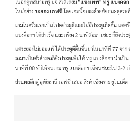
ในอีกคู่ที่สนามทรู บีจี สเตเดียม
"แข้งเทพ" ทรู แบงค็อก 
ใหม่อย่าง
ระยอง เอฟซี
โดยเกมนี้จบลงด้วยชัยชนะสุดระทึ
เกมในครึ่งแรกเป็นไปอย่างสูสีและไม่มีประตูเกิดขึ้น แต่ครึ
แบงค็อกฯ ได้สำเร็จ และเพียง 2 นาทีต่อมา เซยะ ก็ยิงประต
แต่ระยองไม่ยอมแพ้ ได้ประตูตีตื้นขึ้นมาในนาทีที่ 77 จาก
ลงมาเป็นตัวสำรองก็ยิงประตูเพิ่มให้ ทรู แบงค็อกฯ นำเป็น 
นาทีที่ 88 ทำให้จบเกม ทรู แบงค็อกฯ เฉือนชนะไป 3-2 เ
ส่วนผลอีกคู่ อุทัยธานี เอฟซี เสมอ สิงห์ เชียงราย ยูไนเต็ด