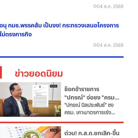
04 ส.ค. 2569
อนุ กมธ.พรรคส้ม เป็นงง! กระทรวงเสนอโครงการ
ไม่ตรงภารกิจ
04 ส.ค. 2569
ข่าวยอดนิยม
ช็อกข้าราชการ
"ปกรณ์" จ่อชง "ครม."
​"ปกรณ์ นิลประพันธ์" ชง
รื้อใหญ่กำลังคนภาครัฐ
ครม. เคาะมาตรการเร่ง
เช็ก 11 สายงานจะหาย
ด่วน ปฏิรูประบบบริหาร
ไป
จัดการกำลังคนภาครัฐ สั่ง
ด่วน! ก.ส.ถ.ยกเลิก-ขึ้น
ทุกกระทรวง "ตรึงกำลัง