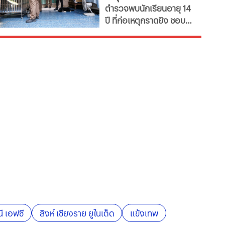
ตำรวจพบนักเรียนอายุ 14
เกมรุนแรง และศึกษาที่
ปี ที่ก่อเหตุกราดยิง ชอบ
สหรัฐ
เล่นเกม และเคยมีการค้นหา
เกมที่มีลักษณะใช้ความ
รุนแรง นอกจากนี้ยังพบ
เคยศึกษาเหตุการณ์ยิงที่
ประเทศสหรัฐอเมริกา
นี เอฟซี
สิงห์ เชียงราย ยูไนเต็ด
แข้งเทพ