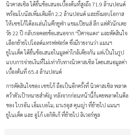
นิวคาสเซิล ได้ยื่นข้อเสนอเบื้องต้นที่สูงถึง 71.9 ล้านปอนด์
พร้อมโบนัสเพิ่มเติมอีก 2.2 ล้านปอนด์ และยังมอบโอกาส
ให้เซชโก้ได้ลงเล่นในศึกยูฟ่า แชมเปียนส์ ลีก แต่ตัวนักเตะ
วัย 22 ปี กลับรอคอยข้อเสนอจาก "ปีศาจแดง" และตัดสินใจ
เลือกย้ายไปโอลด์แทรฟฟอร์ด ซึ่งมีรายงานว่า แมนฯ
ยูไนเต็ด ได้ยื่นข้อเสนอในมูลค่าใกล้เคียงกัน แต่เป็นในรูป
แบบการจ่ายเงินที่ไม่เท่ากับทางนิวคาสเซิล โดยเสนอมูลค่า
เบื้องต้นที่ 65.4 ล้านปอนด์
การตัดสินใจของ เซชโก้ ถือเป็นอีกครั้งที่ นิวคาสเซิล พลาด
คว้าตัวเป้าหมายสำคัญ หลังจากก่อนหน้านี้ก็เคยพลาดในดีล
ของ ไบรอัน เอ็มเบอโม, มาเธอุส คุนญ่า ที่ย้ายไป แมนฯ
ยูไนเต็ด และ อูโก้ เอกิติเก้ ที่ย้ายไป ลิเวอร์พูล