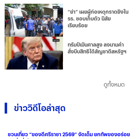
“ย่า” เผยผู้ก่อเหตุกราดยิงใน
รร. ชอบเก็บตัว นิสัย
เรียบร้อย
ทรัมป์เมินศาลสูง ลงนามคำ
สั่งบีบสิทธิได้สัญชาติสหรัฐฯ
ดูทั้งหมด
ข่าววิดีโอล่าสุด
ชวนเที่ยว “ของดีศรีราชา 2569” จัดเต็ม ยกทัพของอร่อย