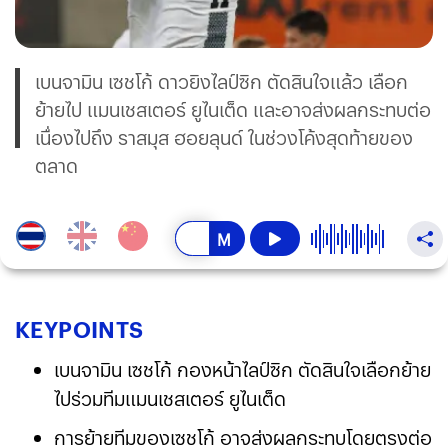
เบนจามิน เซชโก้ ดาวยิงไลป์ซิก ตัดสินใจแล้ว เลือก
ย้ายไป แมนเชสเตอร์ ยูไนเต็ด และอาจส่งผลกระทบต่อ
เนื่องไปถึง ราสมุส ฮอยลุนด์ ในช่วงโค้งสุดท้ายของ
ตลาด
KEY
POINTS
เบนจามิน เซชโก้ กองหน้าไลป์ซิก ตัดสินใจเลือกย้าย
ไปร่วมทีมแมนเชสเตอร์ ยูไนเต็ด
การย้ายทีมของเซชโก้ อาจส่งผลกระทบโดยตรงต่อ