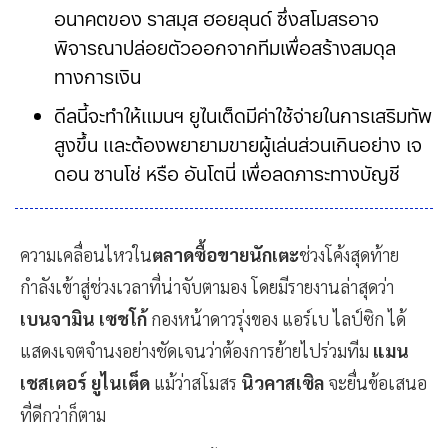
อนาคตของ ราสมุส ฮอยลุนด์ ซึ่งสโมสรอาจ
พิจารณาปล่อยตัวออกจากทีมเพื่อสร้างสมดุล
ทางการเงิน
ดีลนี้จะทำให้แมนฯ ยูไนเต็ดมีค่าใช้จ่ายในการเสริมทัพ
สูงขึ้น และต้องพยายามขายผู้เล่นส่วนเกินอย่าง เจ
ดอน ซานโช่ หรือ อันโตนี่ เพื่อลดภาระทางบัญชี
ความเคลื่อนไหวใน
ตลาดซื้อขายนักเตะ
ช่วงโค้งสุดท้าย
กำลังเข้าสู่ช่วงเวลาที่น่าจับตามอง โดยมีรายงานล่าสุดว่า
เบนจามิน เซชโก้
กองหน้าดาวรุ่งของ แอร์เบ ไลป์ซิก ได้
แสดงเจตจำนงอย่างชัดเจนว่าต้องการย้ายไปร่วมทีม
แมน
เชสเตอร์ ยูไนเต็ด
แม้ว่าสโมสร
นิวคาสเซิล
จะยื่นข้อเสนอ
ที่ดีกว่าก็ตาม