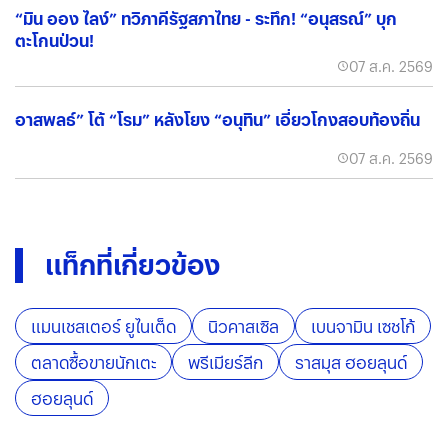
“มิน ออง ไลง์” ทวิภาคีรัฐสภาไทย - ระทึก! “อนุสรณ์” บุก
ตะโกนป่วน!
07 ส.ค. 2569
อาสพลธ์” โต้ “โรม” หลังโยง “อนุทิน” เอี่ยวโกงสอบท้องถิ่น
07 ส.ค. 2569
แท็กที่เกี่ยวข้อง
แมนเชสเตอร์ ยูไนเต็ด
นิวคาสเซิล
เบนจามิน เซชโก้
ตลาดซื้อขายนักเตะ
พรีเมียร์ลีก
ราสมุส ฮอยลุนด์
ฮอยลุนด์