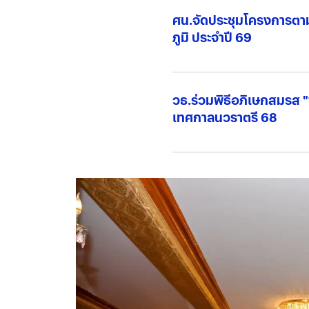
ศน.จัดประชุมโครงการตาม
ภูมิ ประจำปี 69
วธ.ร่วมพิธีอภิเษกสมรส "
เทศกาลนวราตรี 68