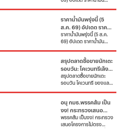
เผยช่องทางยื่นคำขอทั้ง
ใหญ่
ล่าสุด จากสถานีบริการ
กทม.-ต่างจังหวัด พบ
ขนาดใหญ่ มีทั้งราคาน้ำมัน
ฝ่าฝืนเกณฑ์เสี่ยงถูกสั่ง
ราคาน้ำมันพรุ่งนี้ (5
ดีเซล เบนซิน และ แก๊สโซ
เพิกถอน
ส.ค. 69) อัปเดต ราคา
ฮอล์
ราคาน้ำมันพรุ่งนี้ (5 ส.ค.
น้ำมันล่าสุด จากปั๊ม
69) อัปเดต ราคาน้ำมัน
ใหญ่
ล่าสุด จากสถานีบริการ
ขนาดใหญ่ มีทั้งราคาน้ำมัน
สรุปตลาดซื้อขายนักเตะ
ดีเซล เบนซิน และ แก๊สโซ
รอบวัน: โคเวนทรีเล็ง
ฮอล์
สรุปตลาดซื้อขายนักเตะ
"มูดริก" สาลิกาปัดปืน
รอบวัน โคเวนทรี ของแลม
ซื้อ "กิมาไรส์"
พาร์ดจ่อยื่นยืม "มูดริก"
ด้านสาลิกาดงปัดข้อเสนอ
อนุ กมธ.พรรคส้ม เป็น
แรกจาก อาร์เซนอล ในการ
งง! กระทรวงเสนอ
ล่าตัว "กิมาไรส์" ขณะที่ โค
พรรคส้ม เป็นงง! กระทรวง
โม่ ปิดดีล "ชาโลบาห์"
โครงการไม่ตรงภารกิจ
เสนอโครงการไม่ตรง