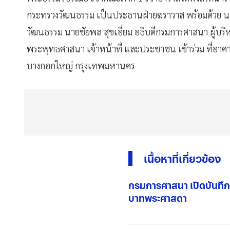
โอกาสพระราชพิธีมหามงคล
เฉลิมพระชนมพรรษา
4 รอ
พระธรรมวชิรเมธี เจ้าคณะภาค 1 เจ้าอาวาสวัดหงส์รัตนา
กระทรวงวัฒนธรรม เป็นประธานฝ่ายฆราวาส พร้อมด้วย นา
วัฒนธรรม นายชัยพล สุขเอี่ยม อธิบดีกรมการศาสนา ผู้บร
พระพุทธศาสนา เจ้าหน้าที่ และประชาชน เข้าร่วม ที่อาคา
บางกอกใหญ่ กรุงเทพมหานคร
เนื้อหาที่เกี่ยวข้อง
กรมการศาสนา เปิดบันทึก
บาทพระศาสดา