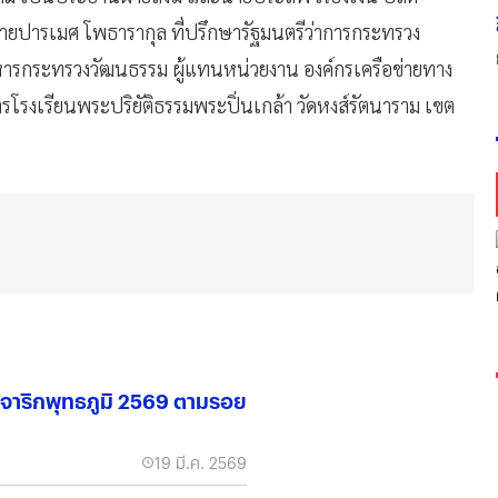
บ สมเด็จพระนางเจ้าฯ พระบรมราชินี 3 มิถุนายน 2569 โดยมี
ราม เป็นประธานฝ่ายสงฆ์ และนายประสพ เรียงเงิน ปลัด
ยปารเมศ โพธารากุล ที่ปรึกษารัฐมนตรีว่าการกระทรวง
ิหารกระทรวงวัฒนธรรม ผู้แทนหน่วยงาน องค์กรเครือข่ายทาง
รโรงเรียนพระปริยัติธรรมพระปิ่นเกล้า วัดหงส์รัตนาราม เขต
จาริกพุทธภูมิ 2569 ตามรอย