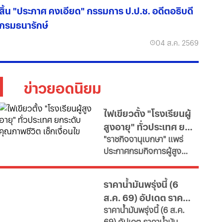
สิ้น "ประภาศ คงเอียด" กรรมการ ป.ป.ช. อดีตอธิบดี
กรมธนารักษ์
04 ส.ค. 2569
ข่าวยอดนิยม
ไฟเขียวตั้ง "โรงเรียนผู้
สูงอายุ" ทั่วประเทศ ยก
"ราชกิจจานุเบกษา" แพร่
ระดับคุณภาพชีวิต เช็ก
ประกาศกรมกิจการผู้สูง
เงื่อนไข
อายุ เปิดเกณฑ์จัดตั้ง
"โรงเรียนผู้สูงอายุ" มุ่งขับ
ราคาน้ำมันพรุ่งนี้ (6
เคลื่อนสังคมสูงวัยอย่างมี
ส.ค. 69) อัปเดต ราคา
คุณค่า หนุนพัฒนา
ราคาน้ำมันพรุ่งนี้ (6 ส.ค.
ศักยภาพ-เรียนรู้ตลอดชีวิต
น้ำมันล่าสุด จากปั๊ม
69) อัปเดต ราคาน้ำมัน