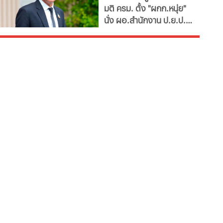
มติ ครม. ตั้ง "ผกก.หนุ่ย"
ป.ย.ป."
นั่ง ผอ.สำนักงาน ป.ย.ป.
เทียบเท่า "ปลัดกระทรวง"
ซี11 ท่ามกลางกระแส
กมธ.งบประมาณ 2570
เสนอยุบเลิกหน่วยงาน
เนื่องจากภารกิจซ้ำซ้อน