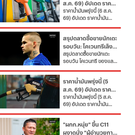
ส.ค. 69) อัปเดต ราคา
คุณค่า หนุนพัฒนา
ราคาน้ำมันพรุ่งนี้ (6 ส.ค.
ศักยภาพ-เรียนรู้ตลอดชีวิต
น้ำมันล่าสุด จากปั๊ม
69) อัปเดต ราคาน้ำมัน
เผยช่องทางยื่นคำขอทั้ง
ใหญ่
ล่าสุด จากสถานีบริการ
กทม.-ต่างจังหวัด พบ
ขนาดใหญ่ มีทั้งราคาน้ำมัน
ฝ่าฝืนเกณฑ์เสี่ยงถูกสั่ง
สรุปตลาดซื้อขายนักเตะ
ดีเซล เบนซิน และ แก๊สโซ
เพิกถอน
รอบวัน: โคเวนทรีเล็ง
ฮอล์
สรุปตลาดซื้อขายนักเตะ
"มูดริก" สาลิกาปัดปืน
รอบวัน โคเวนทรี ของแลม
ซื้อ "กิมาไรส์"
พาร์ดจ่อยื่นยืม "มูดริก"
ด้านสาลิกาดงปัดข้อเสนอ
ราคาน้ำมันพรุ่งนี้ (5
แรกจาก อาร์เซนอล ในการ
ส.ค. 69) อัปเดต ราคา
ล่าตัว "กิมาไรส์" ขณะที่ โค
ราคาน้ำมันพรุ่งนี้ (5 ส.ค.
โม่ ปิดดีล "ชาโลบาห์"
น้ำมันล่าสุด จากปั๊ม
69) อัปเดต ราคาน้ำมัน
ใหญ่
ล่าสุด จากสถานีบริการ
ขนาดใหญ่ มีทั้งราคาน้ำมัน
"ผกก.หนุ่ย" ขึ้น C11
ดีเซล เบนซิน และ แก๊สโซ
ผงาดนั่ง "ผู้อำนวยการ
ฮอล์