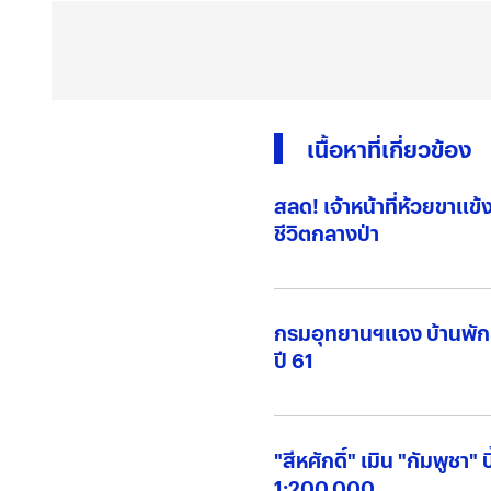
เนื้อหาที่เกี่ยวข้อง
สลด! เจ้าหน้าที่ห้วยขาแข
ชีวิตกลางป่า
กรมอุทยานฯแจง บ้านพักหมู
ปี 61
"สีหศักดิ์" เมิน "กัมพูชา" 
1:200,000