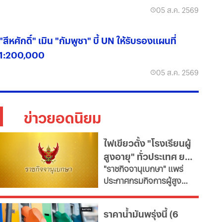
05 ส.ค. 2569
"สีหศักดิ์" เมิน "กัมพูชา" บี้ UN ให้รับรองแผนที่
1:200,000
05 ส.ค. 2569
ข่าวยอดนิยม
ไฟเขียวตั้ง "โรงเรียนผู้
สูงอายุ" ทั่วประเทศ ยก
"ราชกิจจานุเบกษา" แพร่
ระดับคุณภาพชีวิต เช็ก
ประกาศกรมกิจการผู้สูง
เงื่อนไข
อายุ เปิดเกณฑ์จัดตั้ง
"โรงเรียนผู้สูงอายุ" มุ่งขับ
ราคาน้ำมันพรุ่งนี้ (6
เคลื่อนสังคมสูงวัยอย่างมี