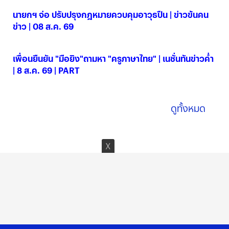
นายกฯ จ่อ ปรับปรุงกฎหมายควบคุมอาวุธปืน | ข่าวข้นคน
ข่าว | 08 ส.ค. 69
08 ส.ค. 2569
เพื่อนยืนยัน "มือยิง"ถามหา "ครูภาษาไทย" | เนชั่นทันข่าวค่ำ
| 8 ส.ค. 69 | PART
08 ส.ค. 2569
ดูทั้งหมด