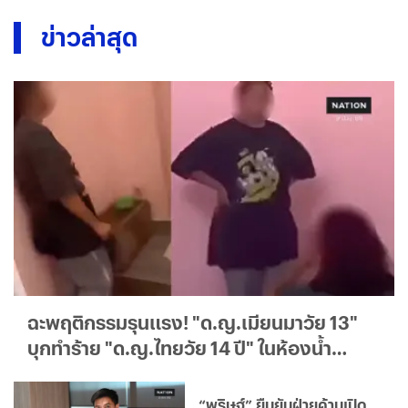
ข่าวล่าสุด
ฉะพฤติกรรมรุนแรง! "ด.ญ.เมียนมาวัย 13"
บุกทำร้าย "ด.ญ.ไทยวัย 14 ปี" ในห้องน้ำ
รร.แม่แจ้งความเอาเรื่องถึงที่สุด
“พริษฐ์” ยืนยันฝ่ายค้านเปิด