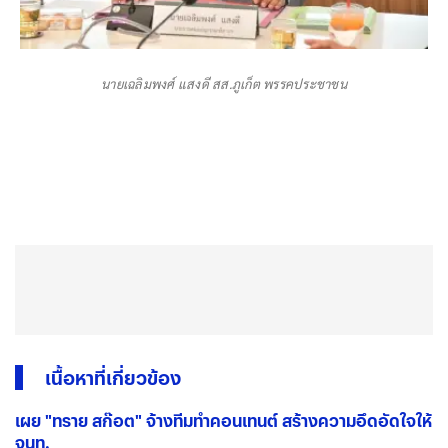
นายเฉลิมพงศ์ แสงดี สส.ภูเก็ต พรรคประชาชน
เนื้อหาที่เกี่ยวข้อง
เผย "ทราย สก๊อต" จ้างทีมทำคอนเทนต์ สร้างความอึดอัดใจให้
จนท.