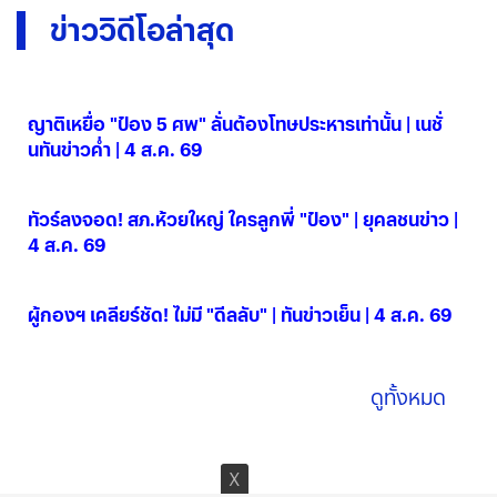
ข่าววิดีโอล่าสุด
ญาติเหยื่อ "ป๋อง 5 ศพ" ลั่นต้องโทษประหารเท่านั้น | เนชั่
นทันข่าวค่ำ | 4 ส.ค. 69
04 ส.ค. 2569
ทัวร์ลงจอด! สภ.ห้วยใหญ่ ใครลูกพี่ "ป๋อง" | ยุคลชนข่าว |
4 ส.ค. 69
04 ส.ค. 2569
ผู้กองฯ เคลียร์ชัด! ไม่มี "ดีลลับ" | ทันข่าวเย็น | 4 ส.ค. 69
04 ส.ค. 2569
ดูทั้งหมด