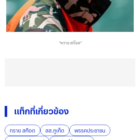
"ทราย สก๊อต"
แท็กที่เกี่ยวข้อง
ทราย สก๊อต
สส.ภูเก็ต
พรรคประชาชน