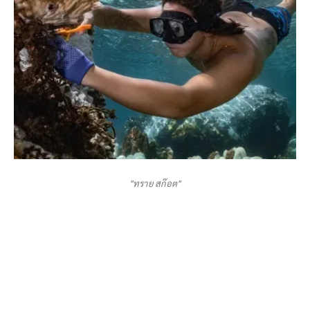
"ทราย สก๊อต"