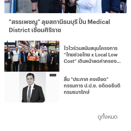
"สรรเพชญ" ลุยสถานีธนบุรี ปั้น Medical
District เชื่อมศิริราช
ไวไวร่วมสนับสนุนโครงการ
“ไทยช่วยไทย x Local Low
Cost” เดินหน้าลดค่าครอง
ชีพประชาชน
สิ้น "ประภาศ คงเอียด"
กรรมการ ป.ป.ช. อดีตอธิบดี
กรมธนารักษ์
ดูทั้งหมด