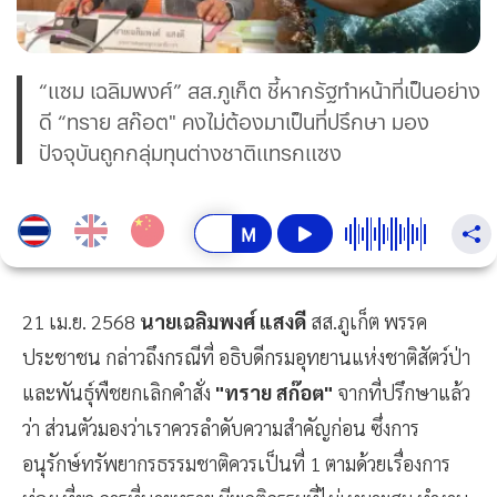
“แซม เฉลิมพงศ์” สส.ภูเก็ต ชี้หากรัฐทำหน้าที่เป็นอย่าง
ดี “ทราย สก๊อต" คงไม่ต้องมาเป็นที่ปรึกษา มอง
ปัจจุบันถูกกลุ่มทุนต่างชาติแทรกแซง
21 เม.ย. 2568
นายเฉลิมพงศ์ แสงดี
สส.ภูเก็ต พรรค
ประชาชน กล่าวถึงกรณีที่ อธิบดีกรมอุทยานแห่งชาติสัตว์ป่า
และพันธุ์พืชยกเลิกคำสั่ง
"ทราย สก๊อต"
จากที่ปรึกษาแล้ว
ว่า ส่วนตัวมองว่าเราควรลำดับความสำคัญก่อน ซึ่งการ
อนุรักษ์ทรัพยากรธรรมชาติควรเป็นที่ 1 ตามด้วยเรื่องการ