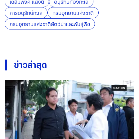
เฉลิมพงศ์ แสงดี
อนุรักษ์ท้องทะเล
การอนุรักษ์ทะเล
กรมอุทยานแห่งชาติ
กรมอุทยานแห่งชาติสัตว์ป่าและพันธุ์พืช
ข่าวล่าสุด