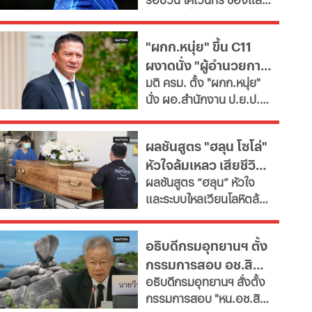
ซื้อ "กิมาไรส์"
พาร์ดจ่อยื่นยืม "มูดริก"
ด้านสาลิกาดงปัดข้อเสนอ
"ผกก.หนุ่ย" ขึ้น C11
แรกจาก อาร์เซนอล ในการ
ผงาดนั่ง "ผู้อำนวยการ
ล่าตัว "กิมาไรส์" ขณะที่ โค
มติ ครม. ตั้ง "ผกก.หนุ่ย"
โม่ ปิดดีล "ชาโลบาห์"
ป.ย.ป."
นั่ง ผอ.สำนักงาน ป.ย.ป.
เทียบเท่า "ปลัดกระทรวง"
ซี11 ท่ามกลางกระแส
ผลชันสูตร "ฮลุน โซโล่"
กมธ.งบประมาณ 2570
หัวใจล้มเหลว เสียชีวิต
เสนอยุบเลิกหน่วยงาน
ผลชันสูตร “ฮลุน” หัวใจ
เนื่องจากภารกิจซ้ำซ้อน
ยังไม่ตัดปมสารพิษ
และระบบไหลเวียนโลหิตล้ม
เหลว ยังไม่ตัดประเด็นสาร
พิษและอื่นๆ รอผลตรวจ
อธิบดีกรมอุทยานฯ ตั้ง
จาก "จอร์เจีย" เทียบเคียง
กรรมการสอบ อช.สิมิ
ญาติเตรียมรับร่างกลับ
อธิบดีกรมอุทยานฯ​ สั่งตั้ง
บำเพ็ญกุศลที่บ้านเกิด
ลัน ให้วีระ พักแรม 4 ปี
กรรมการสอบ "หน.อช.สิมิ
ก่อน