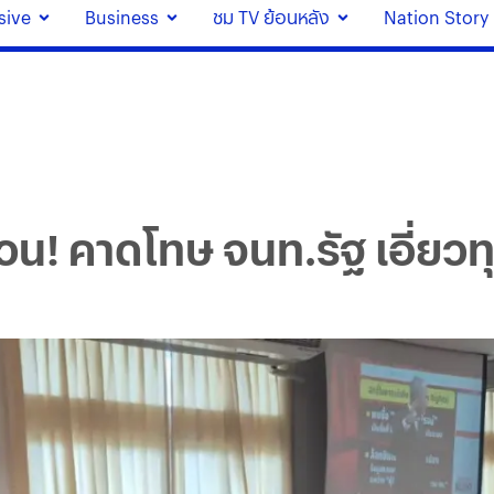
sive
Business
ชม TV ย้อนหลัง
Nation Story
นด่วน! คาดโทษ จนท.รัฐ เอี่ยว