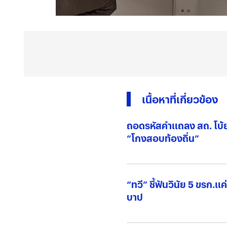
เนื้อหาที่เกี่ยวข้อง
ถอดรหัสคำแถลง สถ. โบ้
“โกงสอบท้องถิ่น”
“ทวี” ชี้ฟันวินัย 5 ขรก.แค
บาป