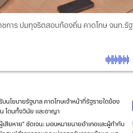
่วนราชการ ปมทุจริตสอบท้องถิ่น คาดโทษ จนท.รั
ขานรับนโยบายรัฐบาล คาดโทษเจ้าหน้าที่รัฐรายใดข้อง
น โดนทั้งวินัย และอาญา
ู้เสียหาย" ชัดเจน: มอบหมายนายอำเภอและผู้กำกับ