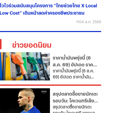
ไวไวร่วมสนับสนุนโครงการ “ไทยช่วยไทย X Local
Low Cost” เดินหน้าลดค่าครองชีพประชาชน
04 ส.ค. 2569
ข่าวยอดนิยม
ราคาน้ำมันพรุ่งนี้ (6
ส.ค. 69) อัปเดต ราคา
ราคาน้ำมันพรุ่งนี้ (6 ส.ค.
น้ำมันล่าสุด จากปั๊ม
69) อัปเดต ราคาน้ำมัน
ใหญ่
ล่าสุด จากสถานีบริการ
ขนาดใหญ่ มีทั้งราคาน้ำมัน
สรุปตลาดซื้อขายนักเตะ
ดีเซล เบนซิน และ แก๊สโซ
รอบวัน: โคเวนทรีเล็ง
ฮอล์
สรุปตลาดซื้อขายนักเตะ
"มูดริก" สาลิกาปัดปืน
รอบวัน โคเวนทรี ของแลม