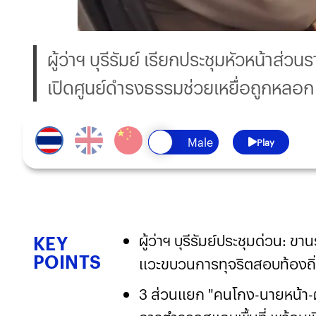
ผู้ว่าฯ บุรีรัมย์ เรียกประชุมหัวหน้าส
เปิดศูนย์ดำรงธรรมช่วยเหยื่อถูกหลอก
Play
ผู้ว่าฯ บุรีรัมย์ประชุมด่วน: 
KEY
POINTS
แวะขบวนการทุจริตสอบท้องถิ่
3 ส่วนแยก "คนโกง-นายหน้า-ผ