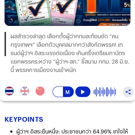
ผลสำรวจล่าสุด เลือกตั้งผู้ว่ากทมสะท้อนชัด “คน
กรุงเทพฯ” เลือกตัวบุคคลมากกว่าสังกัดพรรค! เท
รนด์ผู้ว่าฯ อิสระแรงต่อเนื่อง เกินครึ่งเตรียมกาบัตร
แยกพรรคระหว่าง “ผู้ว่าฯ-สก.” ชี้สนาม กทม. 28 มิ.ย.
นี้ พรรคการเมืองงานเข้าหนัก
KEY
POINTS
ผู้ว่าฯ อิสระยืนหนึ่ง: ประชาชนกว่า 64.96% เทใจให้