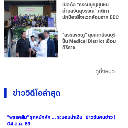
เปิดตัว "ธรรมนูญชุมชน
ตำบลวัดสุวรรณ" กติกา
ปกป้องสิ่งแวดล้อมจาก EEC
"สรรเพชญ" ลุยสถานีธนบุรี
ปั้น Medical District เชื่อม
ศิริราช
ดูทั้งหมด
ข่าววิดีโอล่าสุด
"พรรคส้ม" รุกหนักหัก ... ระบอบน้ำเงิน | ข่าวข้นคนข่าว |
04 ส.ค. 69