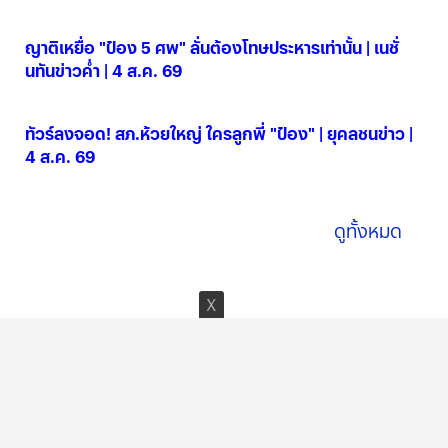
04 ส.ค. 2569
ญาติเหยื่อ "ป๋อง 5 ศพ" ลั่นต้องโทษประหารเท่านั้น | เนชั่
นทันข่าวค่ำ | 4 ส.ค. 69
04 ส.ค. 2569
ทัวร์ลงจอด! สภ.ห้วยใหญ่ ใครลูกพี่ "ป๋อง" | ยุคลชนข่าว |
4 ส.ค. 69
04 ส.ค. 2569
ดูทั้งหมด