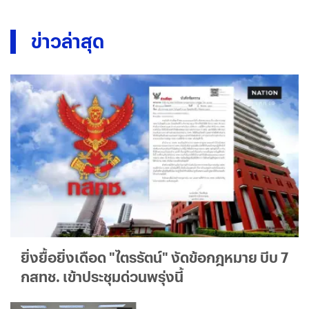
ข่าวล่าสุด
ยิ่งยื้อยิ่งเดือด "ไตรรัตน์" งัดข้อกฎหมาย บีบ 7
กสทช. เข้าประชุมด่วนพรุ่งนี้