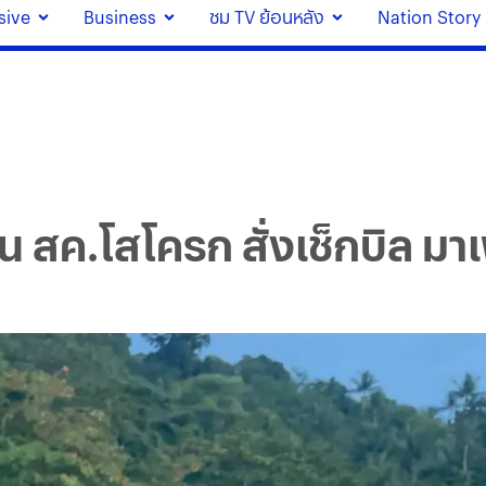
sive
Business
ชม TV ย้อนหลัง
Nation Story
่น สค.โสโครก สั่งเช็กบิล มา