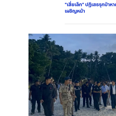
"เสี่ยเล็ก" ปฏิเสธรุกป่า
เผชิญหน้า