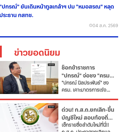
"ปกรณ์" ยันเดินหน้าทูลเกล้าฯ ปม "หมอสรณ" หลุด
ประธาน กสทช.
04 ส.ค. 2569
ข่าวยอดนิยม
ช็อกข้าราชการ
"ปกรณ์" จ่อชง "ครม."
​"ปกรณ์ นิลประพันธ์" ชง
รื้อใหญ่กำลังคนภาครัฐ
ครม. เคาะมาตรการเร่ง
เช็ก 11 สายงานจะหาย
ด่วน ปฏิรูประบบบริหาร
ไป
จัดการกำลังคนภาครัฐ สั่ง
ด่วน! ก.ส.ถ.ยกเลิก-ขึ้น
ทุกกระทรวง "ตรึงกำลัง
บัญชีใหม่ สอบท้องถิ่น
ใหม่-ยุบเลิกตำแหน่งว่าง
เช็กรายชื่อลำดับใหม่ที่นี่!!
และสายงานสนับสนุนไม่
2568 ทุกภาค
ก.ส.ถ. ประกาศยกเลิกและ