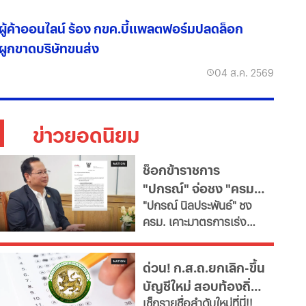
ผู้ค้าออนไลน์ ร้อง กขค.บี้แพลตฟอร์มปลดล็อก
ผูกขาดบริษัทขนส่ง
04 ส.ค. 2569
ข่าวยอดนิยม
ช็อกข้าราชการ
"ปกรณ์" จ่อชง "ครม."
​"ปกรณ์ นิลประพันธ์" ชง
รื้อใหญ่กำลังคนภาครัฐ
ครม. เคาะมาตรการเร่ง
เช็ก 11 สายงานจะหาย
ด่วน ปฏิรูประบบบริหาร
ไป
จัดการกำลังคนภาครัฐ สั่ง
ด่วน! ก.ส.ถ.ยกเลิก-ขึ้น
ทุกกระทรวง "ตรึงกำลัง
บัญชีใหม่ สอบท้องถิ่น
ใหม่-ยุบเลิกตำแหน่งว่าง
เช็กรายชื่อลำดับใหม่ที่นี่!!
และสายงานสนับสนุนไม่
2568 ทุกภาค