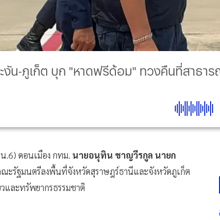
ะงัน-ภูเก็ต บุก "หาดฟรีด้อม" ทวงคืนที่สาธา
น.6) ดอนเมือง กทม.
นายอนุทิน ชาญวีรกูล นายก
ะรัฐมนตรีลงพื้นที่จังหวัดสุราษฎร์ธานีและจังหวัดภูเก็ต
่ยวและทรัพยากรธรรมชาติ