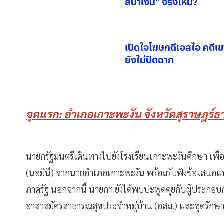
สีน้ำเงิน” จริงไหม?
เปิดใจโฆษกดีเอสไอ คดีเขา
ยังไม่ปิดฉาก
จุดแรก: อำเภอเกาะพะงัน จังหวัดสุราษฎร์ธา
นายกรัฐมนตรีเดินทางไปยังโรงเรียนเกาะพะงันศึกษา เพื
(นอมินี) จากนายอำเภอเกาะพะงัน พร้อมรับฟังข้อเสน
ภาครัฐ นอกจากนี้ นายกฯ ยังได้พบปะพูดคุยกับผู้ประกอบ
อาสาสมัครสาธารณสุขประจำหมู่บ้าน (อสม.) และชุดรักษาค