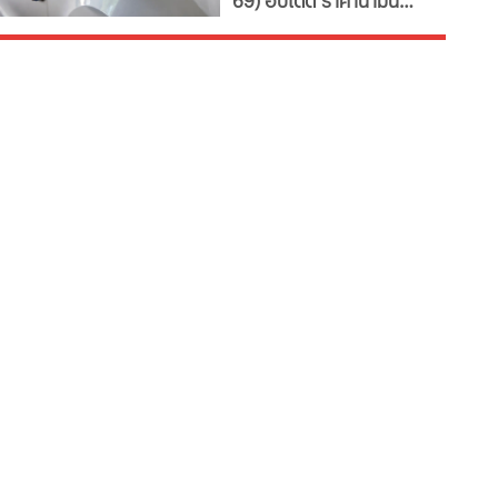
69) อัปเดต ราคาน้ำมัน
ใหญ่
ล่าสุด จากสถานีบริการ
ขนาดใหญ่ มีทั้งราคาน้ำมัน
ดีเซล เบนซิน และ แก๊สโซ
ฮอล์