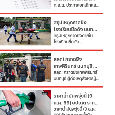
ก.ส.ถ. ประกาศยกเลิกและ
จำเป็น" ตั้งเป้าลดขนาด
ขึ้นบัญชีใหม่ สอบท้องถิ่น
ข้าราชการลงอย่างน้อย
2568 ครบทุกภาค หลังพบ
15% ภายในปี 2572 หลังงบ
สรุปเหตุกราดยิง
ข้อผิดพลาดทางกฎหมาย
รายจ่ายบุคลากรพุ่งทะยาน
โรงเรียนชื่อดัง นนทบุรี
ดึงคนไม่ผ่านเกณฑ์สอบ
กระทบเงินลงทุนโครงสร้าง
สรุปเหตุกราดยิงภายใน
ภาค ค
ล่าสุด ผู้ก่อเหตุเสียชีวิต
พื้นฐานและการพัฒนา
โรงเรียนชื่อดัง
ประเทศ เผย 11 สายงานจะ
แล้ว
อ.บางกรวย จ.นนทบุรี
หายไป เช็กที่นี่
ล่าสุด ผู้ก่อเหตุเสียชีวิต
สลด! กราดยิง
แล้ว ขณะที่ยอดผู้เสียชีวิต
เทพศิรินทร์ นนทบุรี ดับ
พุ่งเป็น 7 ราย บาดเจ็บกว่า
สลด! กราดยิงเทพศิรินทร์
15 ราย
7 พบยิงปู่ย่าก่อนบุก
นนทบุรี ผู้ก่อเหตุสังหารปู่
โรงเรียน
กับย่าเสียชีวิตภายในบ้าน
ก่อนพกอาวุธและกระสุนมา
ราคาน้ำมันพรุ่งนี้ (9
ก่อเหตุที่โรงเรียน
ส.ค. 69) อัปเดต ราคา
ราคาน้ำมันพรุ่งนี้ (9 ส.ค.
น้ำมันล่าสุด จากปั๊ม