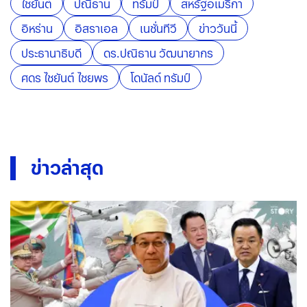
ไชยันต์
ปณิธาน
ทรัมป์
สหรัฐอเมริกา
อิหร่าน
อิสราเอล
เนชั่นทีวี
ข่าววันนี้
ประธานาธิบดี
ดร.ปณิธาน วัฒนายากร
ศดร ไชยันต์ ไชยพร
โดนัลด์ ทรัมป์
ข่าวล่าสุด