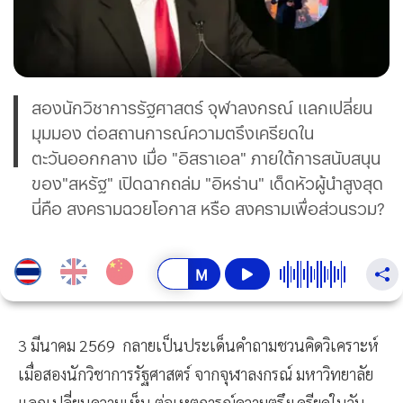
สองนักวิชาการรัฐศาสตร์ จุฬาลงกรณ์ แลกเปลี่ยน
มุมมอง ต่อสถานการณ์ความตรึงเครียดใน
ตะวันออกกลาง เมื่อ "อิสราเอล" ภายใต้การสนับสนุน
ของ"สหรัฐ" เปิดฉากถล่ม "อิหร่าน" เด็ดหัวผู้นำสูงสุด
นี่คือ สงครามฉวยโอกาส หรือ สงครามเพื่อส่วนรวม?
3 มีนาคม 2569 กลายเป็นประเด็นคำถามชวนคิดวิเคราะห์
เมื่อสองนักวิชาการรัฐศาสตร์ จากจุฬาลงกรณ์ มหาวิทยาลัย
แลกเปลี่ยนความเห็น ต่อเหตุการณ์ความตรึงเครียดในวัน