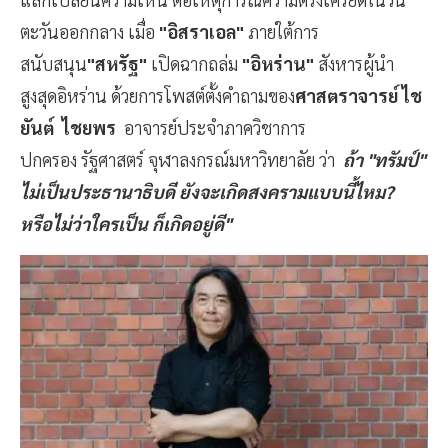
ตะวันออกกลาง เมื่อ
"อิสราเอล"
ภายใต้การ
สนับสนุน
"สหรัฐ"
เปิดฉากถล่ม
"อิหร่าน"
สังหารผู้นำ
สูงสุดอิหร่าน ด้วยการโพสต์ตั้งคำถามของ
ศาสตราจารย์ ไช
ยันต์ ไชยพร
อาจารย์ประจำภาควิชาการ
ปกครอง รัฐศาสตร์ จุฬาลงกรณ์มหาวิทยาลัย ว่า
ถ้า "ทรัมป์"
ไม่เป็นประธานาธิบดี ยังจะเกิดสงครามแบบนี้ไหม?
หรือไม่ว่าใครเป็น ก็เกิดอยู่ดี"