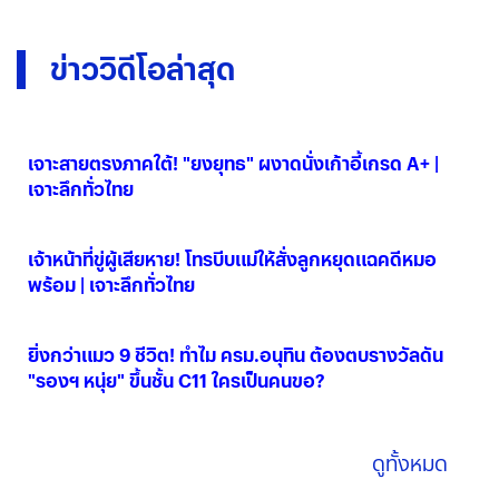
ข่าววิดีโอล่าสุด
เจาะสายตรงภาคใต้! "ยงยุทธ" ผงาดนั่งเก้าอี้เกรด A+ |
เจาะลึกทั่วไทย
06 ส.ค. 2569
เจ้าหน้าที่ขู่ผู้เสียหาย! โทรบีบแม่ให้สั่งลูกหยุดแฉคดีหมอ
พร้อม | เจาะลึกทั่วไทย
06 ส.ค. 2569
ยิ่งกว่าแมว 9 ชีวิต! ทำไม ครม.อนุทิน ต้องตบรางวัลดัน
"รองฯ หนุ่ย" ขึ้นชั้น C11 ใครเป็นคนขอ?
06 ส.ค. 2569
ดูทั้งหมด