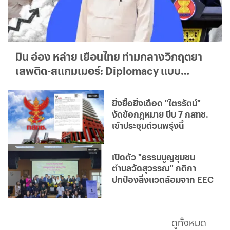
มิน อ่อง หล่าย เยือนไทย ท่ามกลางวิกฤตยา
เสพติด-สแกมเมอร์: Diplomacy แบบ
ใด...ใครได้ประโยชน์จริง?
ยิ่งยื้อยิ่งเดือด "ไตรรัตน์"
งัดข้อกฎหมาย บีบ 7 กสทช.
เข้าประชุมด่วนพรุ่งนี้
เปิดตัว "ธรรมนูญชุมชน
ตำบลวัดสุวรรณ" กติกา
ปกป้องสิ่งแวดล้อมจาก EEC
ดูทั้งหมด