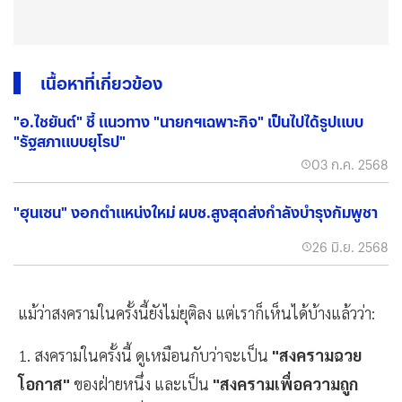
เนื้อหาที่เกี่ยวข้อง
"อ.ไชยันต์" ชี้ แนวทาง "นายกฯเฉพาะกิจ" เป็นไปได้รูปแบบ
"รัฐสภาแบบยุโรป"
03 ก.ค. 2568
"ฮุนเซน" งอกตำแหน่งใหม่ ผบช.สูงสุดส่งกำลังบำรุงกัมพูชา
26 มิ.ย. 2568
แม้ว่าสงครามในครั้งนี้ยังไม่ยุติลง แต่เราก็เห็นได้บ้างแล้วว่า:
1. สงครามในครั้งนี้ ดูเหมือนกับว่าจะเป็น
"สงครามฉวย
โอกาส"
ของฝ่ายหนึ่ง และเป็น
"สงครามเพื่อความถูก