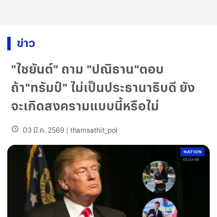
ข่าว
"ไชยันต์" ถาม "ปณิธาน"ตอบ
ถ้า"ทรัมป์" ไม่เป็นประธานาธิบดี ยัง
จะเกิดสงครามแบบนี้หรือไม่
03 มี.ค. 2569
|
thamsathit_pol