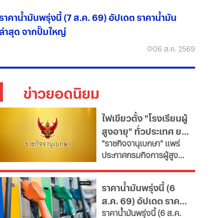
ราคาน้ำมันพรุ่งนี้ (7 ส.ค. 69) อัปเดต ราคาน้ำมัน
ล่าสุด จากปั๊มใหญ่
06 ส.ค. 2569
ข่าวยอดนิยม
ไฟเขียวตั้ง "โรงเรียนผู้
สูงอายุ" ทั่วประเทศ ยก
"ราชกิจจานุเบกษา" แพร่
ระดับคุณภาพชีวิต เช็ก
ประกาศกรมกิจการผู้สูง
เงื่อนไข
อายุ เปิดเกณฑ์จัดตั้ง
"โรงเรียนผู้สูงอายุ" มุ่งขับ
ราคาน้ำมันพรุ่งนี้ (6
เคลื่อนสังคมสูงวัยอย่างมี
ส.ค. 69) อัปเดต ราคา
คุณค่า หนุนพัฒนา
ราคาน้ำมันพรุ่งนี้ (6 ส.ค.
ศักยภาพ-เรียนรู้ตลอดชีวิต
น้ำมันล่าสุด จากปั๊ม