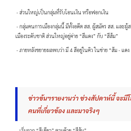
- ส่วนใหญ่เป็นกลุ่มที่รับโอนเงิน หรือฟอกเงิน
- กลุ่มคนการเมืองกลุ่มนี้ มีทั้งอดีต สส. ผู้สมัคร สส. และ
เมืองระดับชาติ ส่วนใหญ่อยู่ค่าย “สีแดง” กับ “สีส้ม”
- ภายหลังขยายผลพบว่า มี 4 สีอยู่ในคิว ในข่าย “ส้ม - แดง 
ข่าวข้นฯรายงานว่า ช่วงสัปดาห์นี้ จะมี
คนที่เกี่ยวข้อง และมาจริงๆ
- เริ่มจาก “สีเขียว” ตามด้วย “สีส้ม”