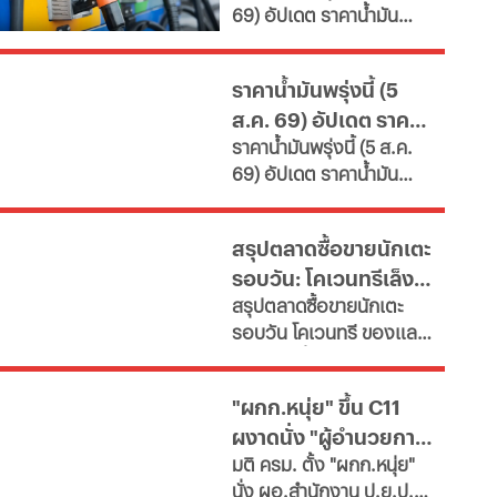
69) อัปเดต ราคาน้ำมัน
เผยช่องทางยื่นคำขอทั้ง
ใหญ่
ล่าสุด จากสถานีบริการ
กทม.-ต่างจังหวัด พบ
ขนาดใหญ่ มีทั้งราคาน้ำมัน
ฝ่าฝืนเกณฑ์เสี่ยงถูกสั่ง
ราคาน้ำมันพรุ่งนี้ (5
ดีเซล เบนซิน และ แก๊สโซ
เพิกถอน
ส.ค. 69) อัปเดต ราคา
ฮอล์
ราคาน้ำมันพรุ่งนี้ (5 ส.ค.
น้ำมันล่าสุด จากปั๊ม
69) อัปเดต ราคาน้ำมัน
ใหญ่
ล่าสุด จากสถานีบริการ
ขนาดใหญ่ มีทั้งราคาน้ำมัน
สรุปตลาดซื้อขายนักเตะ
ดีเซล เบนซิน และ แก๊สโซ
รอบวัน: โคเวนทรีเล็ง
ฮอล์
สรุปตลาดซื้อขายนักเตะ
"มูดริก" สาลิกาปัดปืน
รอบวัน โคเวนทรี ของแลม
ซื้อ "กิมาไรส์"
พาร์ดจ่อยื่นยืม "มูดริก"
ด้านสาลิกาดงปัดข้อเสนอ
"ผกก.หนุ่ย" ขึ้น C11
แรกจาก อาร์เซนอล ในการ
ผงาดนั่ง "ผู้อำนวยการ
ล่าตัว "กิมาไรส์" ขณะที่ โค
มติ ครม. ตั้ง "ผกก.หนุ่ย"
โม่ ปิดดีล "ชาโลบาห์"
ป.ย.ป."
นั่ง ผอ.สำนักงาน ป.ย.ป.