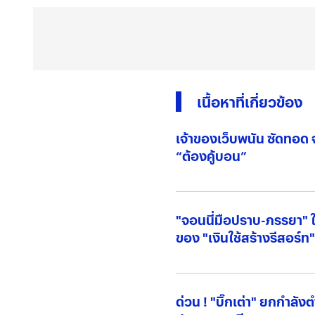
เนื้อหาที่เกี่ยวข้อง
เจ้าของเว็บพนัน ซัดทอด จ
“ต้องคู้บอน”
"จอนนี่มือปราบ-ภรรยา" 
ของ "เงินใช้สร้างรีสอร์ท"
ด่วน ! "บิ๊กเต่า" ยกกำลัง