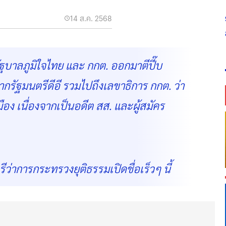
14 ส.ค. 2568
ฐบาลภูมิใจไทย และ กกต. ออกมาตีปี๊บ
กรัฐมนตรีดีอี รวมไปถึงเลขาธิการ กกต. ว่า
มือง เนื่องจากเป็นอดีต สส. และผู้สมัคร
ว่าการกระทรวงยุติธรรมเปิดชื่อเร็วๆ นี้