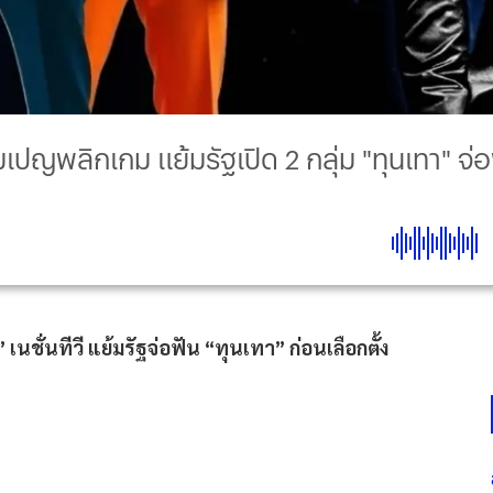
มเปญพลิกเกม แย้มรัฐเปิด 2 กลุ่ม "ทุนเทา" จ่อ
นชั่นทีวี แย้มรัฐจ่อฟัน “ทุนเทา” ก่อนเลือกตั้ง