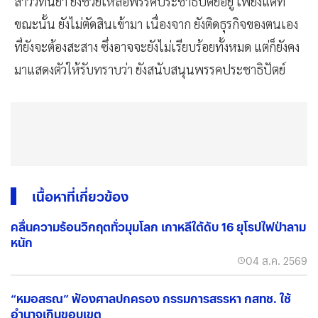
สาววทันยา ยังช่วยเหลือพรรคประชาธืปัตย์อยู่ เพียงแต่ที่
ขณะนั้น ยังไม่ตัดสินเข้ามา เนื่องจาก ยังติดธุรกิจของตนเอง
ที่ยังจะต้องสะสาง ซึ่งอาจจะยังไม่เรียบร้อยทั้งหมด แต่ก็ยังคง
มาแสดงตัวให้รับทราบว่า ยังสนับสนุนพรรคประชาธิปัตย์
เนื้อหาที่เกี่ยวข้อง
คลื่นความร้อนวิกฤตทั่วมุมโลก เกาหลีใต้ดับ 16 ยุโรปไฟป่าลาม
หนัก
04 ส.ค. 2569
“หมอสรณ” ฟ้องศาลปกครอง กรรมการสรรหา กสทช. ใช้
อำนาจเกินขอบเขต