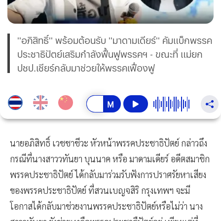
''อภิสิทธิ์'' พร้อมต้อนรับ ''มาดามเดียร์'' คัมแบ็กพรรค
ประชาธิปัตย์เสริมกำลังฟื้นฟูพรรคฯ - ขณะที่ แม่ยก
ปชป.เชียร์กลับมาช่วยให้พรรคเฟื่องฟู
นายอภิสิทธิ์ เวชชาชีวะ หัวหน้าพรรคประชาธิปัตย์ กล่าวถึง
กรณีที่นางสาววทันยา บุนนาค หรือ มาดามเดียร์ อดีตสมาชิก
พรรคประชาธิปัตย์ ได้กลับมาร่วมรับฟังการปราศรัยหาเสียง
ของพรรคประชาธิปัตย์ ที่สวนเบญจสิริ กรุงเทพฯ จะมี
โอกาสได้กลับมาช่วยงานพรรคประชาธิปัตย์หรือไม่ว่า นาง