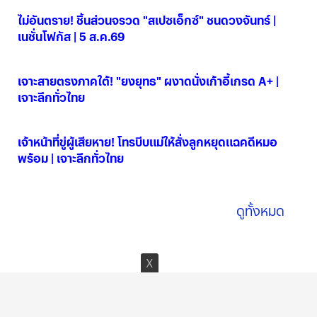
ไม่อันตราย! ชิ้นส่วนจรวด "สเปซเอ็กซ์" ชนดวงจันทร์ |
เนชั่นโฟกัส | 5 ส.ค.69
06 ส.ค. 2569
เจาะสายตรงภาคใต้! "ยงยุทธ" ผงาดนั่งเก้าอี้เกรด A+ |
เจาะลึกทั่วไทย
06 ส.ค. 2569
เจ้าหน้าที่ขู่ผู้เสียหาย! โทรบีบแม่ให้สั่งลูกหยุดแฉคดีหมอ
พร้อม | เจาะลึกทั่วไทย
06 ส.ค. 2569
ดูทั้งหมด