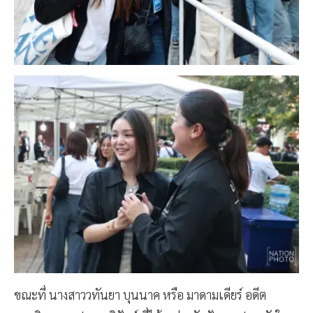
ขณะที่ นางสาววทันยา บุนนาค หรือ มาดามเดียร์ อดีต