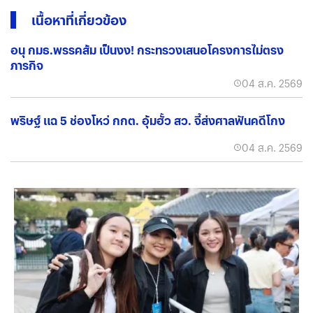
เนื้อหาที่เกี่ยวข้อง
อนุ กมธ.พรรคส้ม เป็นงง! กระทรวงเสนอโครงการไม่ตรง
ภารกิจ
04 ส.ค. 2569
พริษฐ์ แฉ 5 ช่องโหว่ กกต. อุ้มฮั้ว สว. จี้ส่งศาลฟันคดีโกง
04 ส.ค. 2569