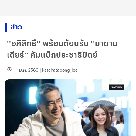
ข่าว
''อภิสิทธิ์'' พร้อมต้อนรับ ''มาดาม
เดียร์'' คัมแบ็กประชาธิปัตย์
11 ม.ค. 2569
|
katchatapong_lee