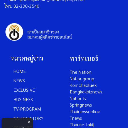
โทร. 02-338-3540
หมวดหมู่ข่าว
พาร์ทเนอร์
HOME
The Nation
Nationgroup
NEWS
Komchadluek
EXCLUSIVE
Bangkokbiznews
Nationtv
BUSINESS
Springnews
TV-PROGRAM
Thainewsonline
Tnews
NATION-STORY
×
Thansettakij
FEATURE-