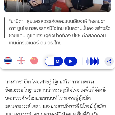
"ซาบีดา" ลุยนครสวรรค์ขอคะแนนเสียงให้ "หลานชา
ดา" ชูนโยบายพรรคภูมิใจไทย เน้นความมั่นคง สร้างรั้ว
ชายแดน ดูแลเศรษฐกิจปากท้อง ปชช.ต่อยอดคอน
เทนต์ครีเอเตอร์-ดัน วธ.ไทย
นางสาวซาบีดา ไทยเศรษฐ์ รัฐมนตรีว่าการกระทรวง
วัฒนธรรม ในฐานะแกนนำพรรคภูมิใจไทย ลงพื้นที่จังหวัด
นครสวรรค์ พร้อมนายชานนท์ ไทยเศรษฐ์ ผู้สมัคร
สส.นครสวรรค์ เขต 2 และนางสาวภัทราวดี นิโรจน์ ผู้สมัคร
ส.ส.นครสวรรค์ เขต 1 พรรคภูมิใจไทย ลงพื้นที่จังหวัด