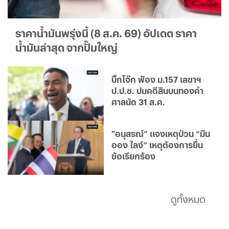
ราคาน้ำมันพรุ่งนี้ (8 ส.ค. 69) อัปเดต ราคา
น้ำมันล่าสุด จากปั๊มใหญ่
บิ๊กโจ๊ก ฟ้อง ม.157 เลขาฯ
ป.ป.ช. ปมคดีสินบนทองคำ
ศาลนัด 31 ส.ค.
"อนุสรณ์” แจงเหตุป่วน “มิน
ออง ไลง์” เหตุต้องการยื่น
ข้อเรียกร้อง
ดูทั้งหมด