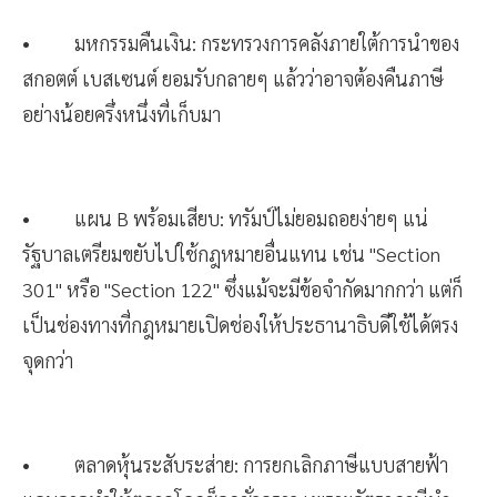
• มหกรรมคืนเงิน: กระทรวงการคลังภายใต้การนำของ
สกอตต์ เบสเซนต์ ยอมรับกลายๆ แล้วว่าอาจต้องคืนภาษี
อย่างน้อยครึ่งหนึ่งที่เก็บมา
• แผน B พร้อมเสียบ: ทรัมป์ไม่ยอมถอยง่ายๆ แน่
รัฐบาลเตรียมขยับไปใช้กฎหมายอื่นแทน เช่น "Section
301" หรือ "Section 122" ซึ่งแม้จะมีข้อจำกัดมากกว่า แต่ก็
เป็นช่องทางที่กฎหมายเปิดช่องให้ประธานาธิบดีใช้ได้ตรง
จุดกว่า
• ตลาดหุ้นระสับระส่าย: การยกเลิกภาษีแบบสายฟ้า