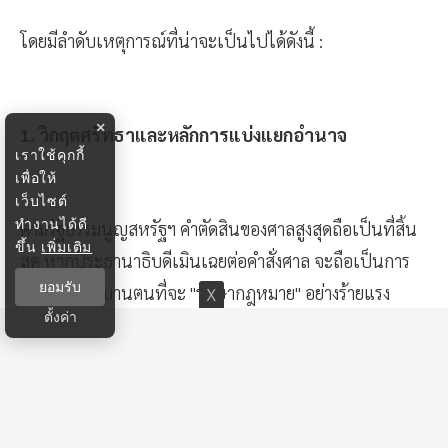
โดยมีลำดับเหตุการณ์ที่น่าจะเป็นไปได้ดังนี้ :
×
1. วิกฤตศรัทธาและหลักการแบ่งแยกอำนาจ
เราใช้คุกกี้
เพื่อให้
เว็บไซต์
ทำงานได้ดี
ตามรัฐธรรมนูญสหรัฐฯ คำตัดสินของศาลสูงสุดถือเป็นที่สิ้น
ขึ้น
เพิ่มเติม
สุด หากประธานาธิบดีเมินเฉยต่อคำสั่งศาล จะถือเป็นการ
ยอมรับ
ละเมิดคำสาบานตนที่จะ "รักษากฎหมาย" อย่างร้ายแรง
ตั้งค่า
• การฟ้องร้องเจ้าหน้าที่รายตัว: ศาลอาจสั่งลงโทษฐาน
"ละเมิดอำนาจศาล" (Contempt of Court)
ต่อเจ้า
หน้าที่ระดับสูง เช่น รัฐมนตรีคลัง หรือผู้อำนวยการกรม