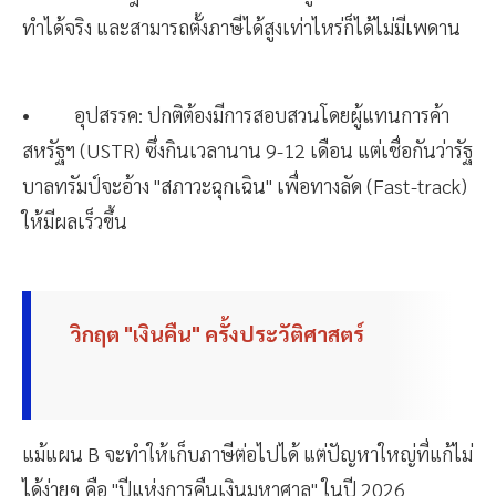
ทำได้จริง และสามารถตั้งภาษีได้สูงเท่าไหร่ก็ได้ไม่มีเพดาน
• อุปสรรค: ปกติต้องมีการสอบสวนโดยผู้แทนการค้า
สหรัฐฯ (USTR) ซึ่งกินเวลานาน 9-12 เดือน แต่เชื่อกันว่ารัฐ
บาลทรัมป์จะอ้าง "สภาวะฉุกเฉิน" เพื่อทางลัด (Fast-track)
ให้มีผลเร็วขึ้น
วิกฤต "เงินคืน" ครั้งประวัติศาสตร์
แม้แผน B จะทำให้เก็บภาษีต่อไปได้ แต่ปัญหาใหญ่ที่แก้ไม่
ได้ง่ายๆ คือ "ปีแห่งการคืนเงินมหาศาล" ในปี 2026