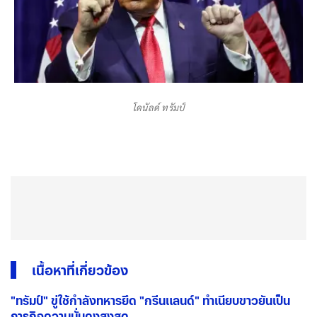
โดนัลด์ ทรัมป์
เนื้อหาที่เกี่ยวข้อง
"ทรัมป์" ขู่ใช้กำลังทหารยึด "กรีนแลนด์" ทำเนียบขาวยันเป็น
ภารกิจความมั่นคงสูงสุด