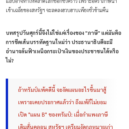
แลบอาจทำให้ตลาดโลกช็อกชั่วคราว เพราะอัตราภาษีนำ
เข้าเฉลี่ยของสหรัฐฯ จะลดลงฮวบฮาบเพียงชั่วข้ามคืน
บทสรุปวันศุกร์นี้จึงไม่ใช่แค่เรื่องของ "ภาษี" แต่มันคือ
การขีดเส้นบรรทัดฐานใหม่ว่า ประธานาธิบดีจะมี
อำนาจล้นฟ้าเหนือกระเป๋าเงินของประชาชนได้หรือ
ไม่?
ถ้าทรัมป์แพ้คดีนี้ จะงัดแผนอะไรขึ้นมาสู้
เพราะเคยประกาศแล้วว่า ถึงแพ้ก็ไม่ยอม
เปิด "แผน B" ของทรัมป์: เมื่อกำแพงภาษี
เดิมสั่นคลอน สหรัฐฯ เตรียมงัดกฎหมายเก่า