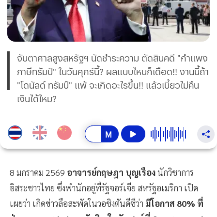
จับตาศาลสูงสหรัฐฯ นัดชำระความ ตัดสินคดี "กำแพง
ภาษีทรัมป์" ในวันศุกร์นี้? ผลแบบไหนก็เดือด!! งานนี้ถ้า
"โดนัลด์ ทรัมป์" แพ้ จะเกิดอะไรขึ้น!! แล้วเบี้ยวไม่คืน
เงินได้ไหม?
8 มกราคม 2569
อาจารย์กฤษฎา บุญเรือง
นักวิชาการ
อิสระชาวไทย ซึ่งพำนักอยู่ที่รัฐจอร์เจีย สหรัฐอเมริกา เปิด
เผยว่า เกิดข่าวลือสะพัดในวอชิงตันดีซีว่า
มีโอกาส 80% ที่