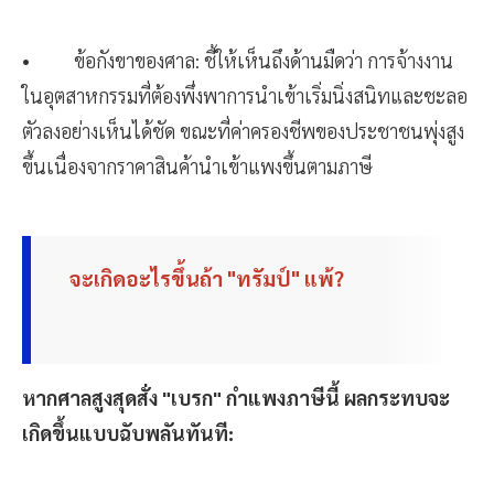
• ข้อกังขาของศาล: ชี้ให้เห็นถึงด้านมืดว่า การจ้างงาน
ในอุตสาหกรรมที่ต้องพึ่งพาการนำเข้าเริ่มนิ่งสนิทและชะลอ
ตัวลงอย่างเห็นได้ชัด ขณะที่ค่าครองชีพของประชาชนพุ่งสูง
ขึ้นเนื่องจากราคาสินค้านำเข้าแพงขึ้นตามภาษี
จะเกิดอะไรขึ้นถ้า "ทรัมป์" แพ้?
หากศาลสูงสุดสั่ง "เบรก" กำแพงภาษีนี้ ผลกระทบจะ
เกิดขึ้นแบบฉับพลันทันที: