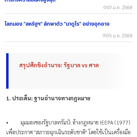
07 ม.ค. 2569
โลกมอง "สหรัฐฯ" ลักพาตัว "มาดูโร" อย่างอุกอาจ
05 ม.ค. 2569
สรุปศึกชิงอำนาจ: รัฐบาล vs ศาล
1. ประเด็น: ฐานอำนาจทางกฎหมาย
• มุมมองของรัฐบาลทรัมป์: อ้างกฎหมาย IEEPA (1977)
เพื่อประกาศ "สภาวะฉุกเฉินระดับชาติ" โดยใช้เป็นเครื่องมือ