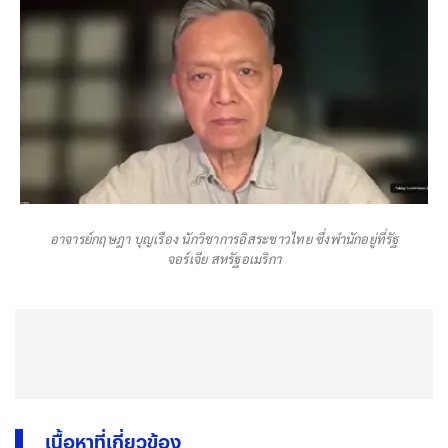
อาจารย์กฤษฎา บุญเรือง นักวิชาการอิสระชาวไทย ซึ่งพำนักอยู่ที่รัฐ
จอร์เจีย สหรัฐอเมริกา
เนื้อหาที่เกี่ยวข้อง