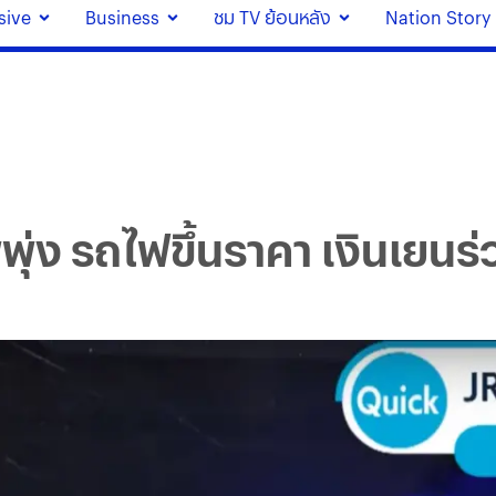
sive
Business
ชม TV ย้อนหลัง
Nation Story
พพุ่ง รถไฟขึ้นราคา เงินเยนร