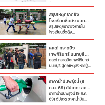
ขึ้นบัญชีใหม่ สอบท้องถิ่น
ข้าราชการลงอย่างน้อย
2568 ครบทุกภาค หลังพบ
15% ภายในปี 2572 หลังงบ
สรุปเหตุกราดยิง
ข้อผิดพลาดทางกฎหมาย
รายจ่ายบุคลากรพุ่งทะยาน
โรงเรียนชื่อดัง นนทบุรี
ดึงคนไม่ผ่านเกณฑ์สอบ
กระทบเงินลงทุนโครงสร้าง
สรุปเหตุกราดยิงภายใน
ภาค ค
ล่าสุด ผู้ก่อเหตุเสียชีวิต
พื้นฐานและการพัฒนา
โรงเรียนชื่อดัง
ประเทศ เผย 11 สายงานจะ
แล้ว
อ.บางกรวย จ.นนทบุรี
หายไป เช็กที่นี่
ล่าสุด ผู้ก่อเหตุเสียชีวิต
สลด! กราดยิง
แล้ว ขณะที่ยอดผู้เสียชีวิต
เทพศิรินทร์ นนทบุรี ดับ
พุ่งเป็น 7 ราย บาดเจ็บกว่า
สลด! กราดยิงเทพศิรินทร์
15 ราย
7 พบยิงปู่ย่าก่อนบุก
นนทบุรี ผู้ก่อเหตุสังหารปู่
โรงเรียน
กับย่าเสียชีวิตภายในบ้าน
ก่อนพกอาวุธและกระสุนมา
ราคาน้ำมันพรุ่งนี้ (9
ก่อเหตุที่โรงเรียน
ส.ค. 69) อัปเดต ราคา
ราคาน้ำมันพรุ่งนี้ (9 ส.ค.
น้ำมันล่าสุด จากปั๊ม
69) อัปเดต ราคาน้ำมัน
ใหญ่
ล่าสุด จากสถานีบริการ