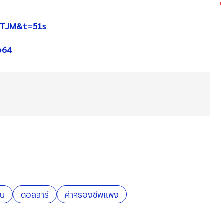
ZTJM&t=51s
o64⠀
ยน
ดอลลาร์
ค่าครองชีพแพง