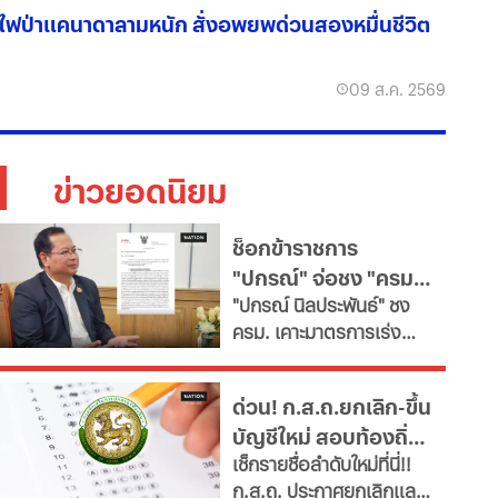
ไฟป่าแคนาดาลามหนัก สั่งอพยพด่วนสองหมื่นชีวิต
09 ส.ค. 2569
ข่าวยอดนิยม
ช็อกข้าราชการ
"ปกรณ์" จ่อชง "ครม."
​"ปกรณ์ นิลประพันธ์" ชง
รื้อใหญ่กำลังคนภาครัฐ
ครม. เคาะมาตรการเร่ง
เช็ก 11 สายงานจะหาย
ด่วน ปฏิรูประบบบริหาร
ไป
จัดการกำลังคนภาครัฐ สั่ง
ด่วน! ก.ส.ถ.ยกเลิก-ขึ้น
ทุกกระทรวง "ตรึงกำลัง
บัญชีใหม่ สอบท้องถิ่น
ใหม่-ยุบเลิกตำแหน่งว่าง
เช็กรายชื่อลำดับใหม่ที่นี่!!
และสายงานสนับสนุนไม่
2568 ทุกภาค
ก.ส.ถ. ประกาศยกเลิกและ
จำเป็น" ตั้งเป้าลดขนาด