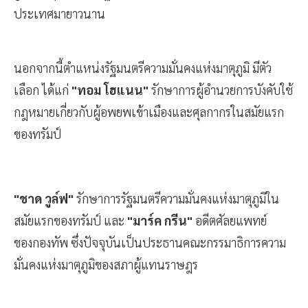
ประเทศมายาวนาน
นอกจากนี้ตำแหน่งรัฐมนตรีความมั่นคงแห่งมาตุภูมิ มีตัว
เลือก ได้แก่
"ทอม โฮแนน"
รักษาการผู้อำนวยการบังคับใช้
กฎหมายเกี่ยวกับผู้อพยพเข้าเมืองและศุลกากรในสมัยแรก
ของทรัมป์
"ชาด วูล์ฟ"
รักษาการรัฐมนตรีความมั่นคงแห่งมาตุภูมิใน
สมัยแรกของทรัมป์ และ
"มาร์ค กรีน"
อดีตศัลยแพทย์
ของกองทัพ ซึ่งปัจจุบันเป็นประธานคณะกรรมาธิการความ
มั่นคงแห่งมาตุภูมิของสภาผู้แทนราษฎร