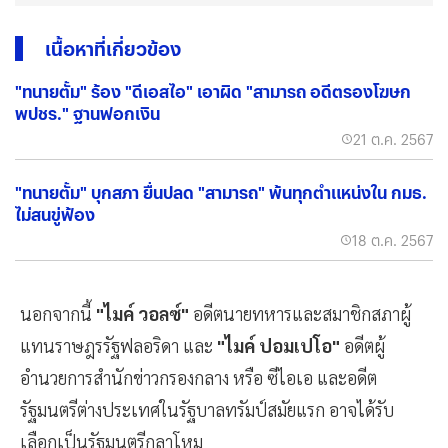
เนื้อหาที่เกี่ยวข้อง
"ทนายตั้ม" ร้อง "ดีเอสไอ" เอาผิด "สามารถ อดีตรองโฆษก
พปชร." ฐานฟอกเงิน
21 ต.ค. 2567
"ทนายตั้ม" บุกสภา​ ยื่นปลด​ "สามารถ" พ้นทุกตำแหน่ง​ใน​ กมธ.​
ไม่สนขู่ฟ้อง
18 ต.ค. 2567
นอกจากนี้
"ไมค์ วอลซ์"
อดีตนายทหารและสมาชิกสภาผู้
แทนราษฎรรัฐฟลอริดา และ
"ไมค์ ปอมเปโอ"
อดีตผู้
อำนวยการสำนักข่าวกรองกลาง หรือ ซีไอเอ และอดีต
รัฐมนตรีต่างประเทศในรัฐบาลทรัมป์สมัยแรก อาจได้รับ
เลือกเป็นรัฐมนตรีกลาโหม