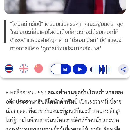
"โดนัลด์ ทรัมป์" เตรียมเริ่มสรรหา "คณะรัฐมนตรี" ชุด
ใหม่ ขณะที่สื่อเผยโผตัวเต็งที่คาดว่าจะได้รับเลือกให้
ดำรงตำแหน่งสำคัญๆ คาด "อีลอน มัสก์" มีตำแหน่ง
ทางการเมือง "ดูการใช้งบประมาณรัฐบาล"
8 พฤศิจกายน 2567
คณะทำงานชุดถ่ายโอนอำนาจของ
อดีตประธานาธิบดีโดนัลด์ ทรัมป์
เปิดเผยว่า ทรัมป์อาจ
เลือกบุคคลที่จะเข้าร่วมคณะรัฐมนตรีและตำแหน่งระดับสูง
ในรัฐบาลในอีกหลายวันหรือหลายสัดาห์ข้างหน้า และทาง
คณะทำงานจะเสนอรายชื่อผู้เชี่ยวชาญให้เขาคัดเลือกเพื่อ