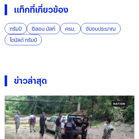
แท็กที่เกี่ยวข้อง
ทรัมป์
อีลอน มัสก์
ครม.
จับงบประมาณ
โดนัลด์ ทรัมป์
ข่าวล่าสุด