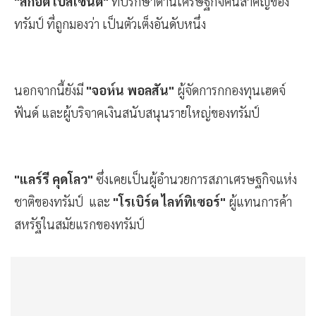
"สก็อต เบสเซนต์"
ที่ปรึกษาด้านเศรษฐกิจคนสำคัญของ
ทรัมป์ ที่ถูกมองว่า เป็นตัวเต็งอันดับหนึ่ง
นอกจากนี้ยังมี
"จอห์น พอลสัน"
ผู้จัดการกกองทุนเฮดจ์
ฟันด์ และผู้บริจาคเงินสนับสนุนรายใหญ่ของทรัมป์
"แลร์รี คุดโลว"
ซึ่งเคยเป็นผู้อำนวยการสภาเศรษฐกิจแห่ง
ชาติของทรัมป์ และ
"โรเบิร์ต ไลท์ทิเซอร์"
ผู้แทนการค้า
สหรัฐในสมัยแรกของทรัมป์