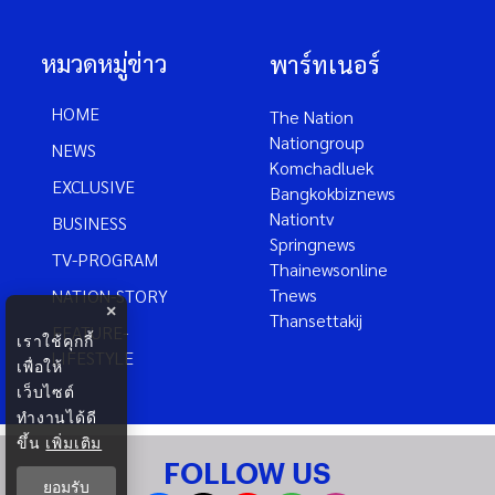
หมวดหมู่ข่าว
พาร์ทเนอร์
HOME
The Nation
Nationgroup
NEWS
Komchadluek
EXCLUSIVE
Bangkokbiznews
Nationtv
BUSINESS
Springnews
TV-PROGRAM
Thainewsonline
Tnews
NATION-STORY
×
Thansettakij
FEATURE-
เราใช้คุกกี้
LIFESTYLE
เพื่อให้
เว็บไซต์
ทำงานได้ดี
ขึ้น
เพิ่มเติม
FOLLOW US
ยอมรับ