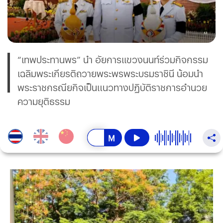
“เทพประทานพร” นำ อัยการเเขวงนนท์ร่วมกิจกรรม
เฉลิมพระเกียรติถวายพระพรพระบรมราชินี น้อมนำ
พระราชกรณียกิจเป็นแนวทางปฏิบัติราชการอำนวย
ความยุติธรรม