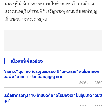
นนทบุรี นำข้าราชการธุรการ ในสำนักงานอัยการคดีศาล
แขวงนนทบุรี เข้าร่วมพิธี เจริญพระพุทธมนต์ และทำบุญ
ตักบาตรถวายพระราชกุศล
เนื้อหาที่เกี่ยวข้อง
"กสทช." วุ่น! องค์ประชุมล่มรอบ 3 "นพ.สรณ" ลั่นไม่ลาออก!
จ่อพึ่ง "นายกฯ" ปลดล็อกสุญญากาศ
06 ส.ค. 2569
เรอัลมาดริดทุ่ม 140 ล้านปิดดีล "ดิโอม็องเด" ปืนลุ้นปาด "วินิซิ
อุส"