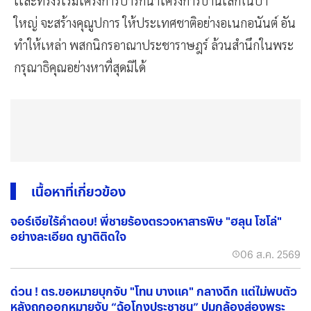
เเละทรงริเริ่มโครงการป่ารักน้ำโครงการบ้านเล็กในป่า
ใหญ่ จะสร้างคุณูปการ ให้ประเทศชาติอย่างอเนกอนันต์ อัน
ทำให้เหล่า พสกนิกรอาณาประชาราษฎร์ ล้วนสำนึกในพระ
กรุณาธิคุณอย่างหาที่สุดมิได้
เนื้อหาที่เกี่ยวข้อง
จอร์เจียไร้คำตอบ! พี่ชายร้องตรวจหาสารพิษ "ฮลุน โซโล่"
อย่างละเอียด ญาติติดใจ
06 ส.ค. 2569
ด่วน ! ตร.ขอหมายบุกจับ "โทน บางแค" กลางดึก แต่ไม่พบตัว
หลังถูกออกหมายจับ “ฉ้อโกงประชาชน” ปมกล้องส่องพระ