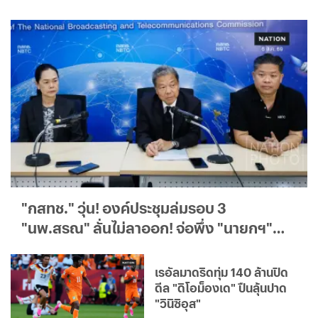
"กสทช." วุ่น! องค์ประชุมล่มรอบ 3
"นพ.สรณ" ลั่นไม่ลาออก! จ่อพึ่ง "นายกฯ"
ปลดล็อกสุญญากาศ
เรอัลมาดริดทุ่ม 140 ล้านปิด
ดีล "ดิโอม็องเด" ปืนลุ้นปาด
"วินิซิอุส"