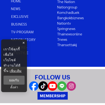
HOME
The Nation
Nationgroup
NEWS
Komchadluek
EXCLUSIVE
Bangkokbiznews
Nationtv
BUSINESS
Springnews
TV-PROGRAM
Thainewsonline
Tnews
NATION-STORY
×
Thansettakij
FEATURE-
เราใช้คุกกี้
LIFESTYLE
เพื่อให้
เว็บไซต์
ทำงานได้ดี
ขึ้น
เพิ่มเติม
FOLLOW US
ยอมรับ
ตั้งค่า
MEMBERSHIP