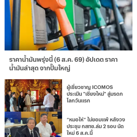
ราคาน้ำมันพรุ่งนี้ (6 ส.ค. 69) อัปเดต ราคา
น้ำมันล่าสุด จากปั๊มใหญ่
ผู้เชี่ยวชาญ ICOMOS
ประเมิน "เชียงใหม่" สู่มรดก
โลกวันแรก
“หมอไห่” ไม่ยอมแพ้ หลังวง
ประชุม กสทช.ล่ม 2 รอบ นัด
ใหม่ 6 ส.ค.นี้