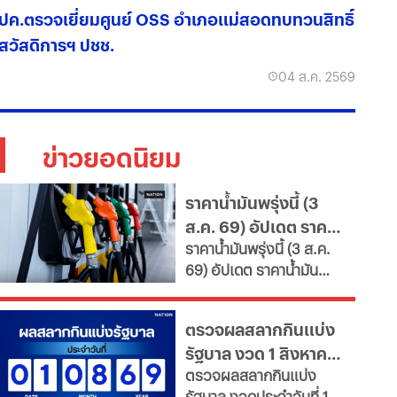
ปค.ตรวจเยี่ยมศูนย์ OSS อำเภอแม่สอดทบทวนสิทธิ์
สวัสดิการฯ ปชช.
04 ส.ค. 2569
ข่าวยอดนิยม
ราคาน้ำมันพรุ่งนี้ (3
ส.ค. 69) อัปเดต ราคา
ราคาน้ำมันพรุ่งนี้ (3 ส.ค.
น้ำมันล่าสุด จากปั๊ม
69) อัปเดต ราคาน้ำมัน
ใหญ่
ล่าสุด จากสถานีบริการ
ขนาดใหญ่ มีทั้งราคาน้ำมัน
ตรวจผลสลากกินแบ่ง
ดีเซล เบนซิน และ แก๊สโซ
รัฐบาล งวด 1 สิงหาคม
ฮอล์
ตรวจผลสลากกินแบ่ง
2569 อัปเดตล่าสุด
รัฐบาล งวดประจำวันที่ 1