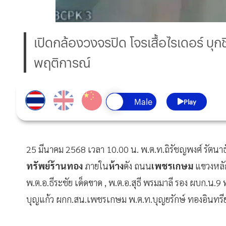
เปิดกล้องวงจรปิด โจรเสื้อไรเดอร์ บุ
พฤติการณ์
Play
25 มีนาคม 2568 เวลา 10.00 น. พ.ต.ท.ถิรัชญพงศ์ รัตน
ทรัพย์ร้านทอง
ภายใน
ห้าง
ดัง ถนน
เพชรเกษม
แขวงหลั
พ.ต.อ.ธีระชัย เด็ดขาด , พ.ต.อ.สุธี พรมมาลี รอง ผบก.น.9
บุญแก้ว ผกก.สน.เพชรเกษม พ.ต.ท.บุญยรักษ์ ทองอินทรีย