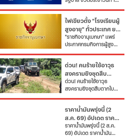
สิงหาคม 2569 สรุป
รายงานผลการออกรางวัล
ไฟเขียวตั้ง "โรงเรียนผู้
ลอตเตอรี่สดๆ ร้อนๆ ส่ง
สูงอายุ" ทั่วประเทศ ยก
ตรงจากสำนักงานสลากกิน
"ราชกิจจานุเบกษา" แพร่
แบ่งรัฐบาล
ระดับคุณภาพชีวิต เช็ก
ประกาศกรมกิจการผู้สูง
เงื่อนไข
อายุ เปิดเกณฑ์จัดตั้ง
"โรงเรียนผู้สูงอายุ" มุ่งขับ
ด่วน! คนร้ายใช้อาวุธ
เคลื่อนสังคมสูงวัยอย่างมี
สงครามยิงชุดสืบ
คุณค่า หนุนพัฒนา
ด่วน! คนร้ายใช้อาวุธ
ศักยภาพ-เรียนรู้ตลอดชีวิต
ตากใบ ดับ 2 เจ็บหลาย
สงครามยิงชุดสืบตากใบ
เผยช่องทางยื่นคำขอทั้ง
ราย ขณะปิดล้อมค้นยา
ดับ 2 เจ็บหลายราย ขณะปิด
กทม.-ต่างจังหวัด พบ
เสพติดที่สวนปาล์ม
ล้อมค้นยาเสพติดที่สวน
ฝ่าฝืนเกณฑ์เสี่ยงถูกสั่ง
ราคาน้ำมันพรุ่งนี้ (2
ปาล์ม เจ้าหน้าที่สนธิกำลัง
เพิกถอน
ส.ค. 69) อัปเดต ราคา
เจ้าหน้าที่ 3 ฝ่าย เร่งล่าตัว
ราคาน้ำมันพรุ่งนี้ (2 ส.ค.
น้ำมันล่าสุด ปั๊มใหญ่
69) อัปเดต ราคาน้ำมัน