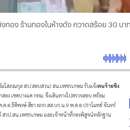
กชิงทอง ร้านทองในห้างดัง กวาดสร้อย 30 บาท 
าธัมโสภณกุล สว.(สอบสวน) สน.เพชรเกษม รับแจ้ง
คนร้ายชิง
กสอง เขตบางแค กทม. จึงเดินทางไปตรวจสอบ พร้อม
 พ.ต.อ.ธิติพงษ์ สียา ผกก.สส.บก.น.9 พ.ต.อ.ปราโมทย์ จันทร์
์ สวป.สน.เพชรเกษม และเจ้าหน้าที่กองพิสูจน์หลักฐาน