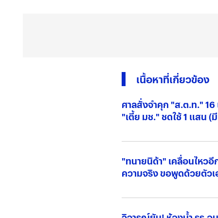
เนื้อหาที่เกี่ยวข้อง
ศาลสั่งจำคุก "ส.ต.ท." 1
"เตี้ย มช." ชดใช้ 1 แสน (ม
"ทนายนิด้า" เคลื่อนไหว
ความจริง ขอพูดด้วยตัวเ
วิจารณ์ยับ! ห้องน้ำ รร.อนุบาลดัง ที่ได้มีการปรับปรุง