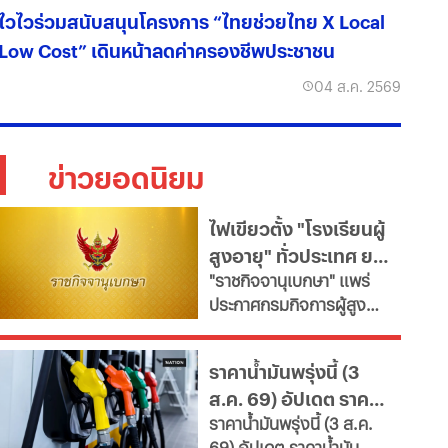
ไวไวร่วมสนับสนุนโครงการ “ไทยช่วยไทย X Local
Low Cost” เดินหน้าลดค่าครองชีพประชาชน
04 ส.ค. 2569
ข่าวยอดนิยม
ไฟเขียวตั้ง "โรงเรียนผู้
สูงอายุ" ทั่วประเทศ ยก
"ราชกิจจานุเบกษา" แพร่
ระดับคุณภาพชีวิต เช็ก
ประกาศกรมกิจการผู้สูง
เงื่อนไข
อายุ เปิดเกณฑ์จัดตั้ง
"โรงเรียนผู้สูงอายุ" มุ่งขับ
ราคาน้ำมันพรุ่งนี้ (3
เคลื่อนสังคมสูงวัยอย่างมี
ส.ค. 69) อัปเดต ราคา
คุณค่า หนุนพัฒนา
ราคาน้ำมันพรุ่งนี้ (3 ส.ค.
ศักยภาพ-เรียนรู้ตลอดชีวิต
น้ำมันล่าสุด จากปั๊ม
69) อัปเดต ราคาน้ำมัน