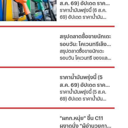
ส.ค. 69) อัปเดต ราคา
คุณค่า หนุนพัฒนา
ราคาน้ำมันพรุ่งนี้ (6 ส.ค.
ศักยภาพ-เรียนรู้ตลอดชีวิต
น้ำมันล่าสุด จากปั๊ม
69) อัปเดต ราคาน้ำมัน
เผยช่องทางยื่นคำขอทั้ง
ใหญ่
ล่าสุด จากสถานีบริการ
กทม.-ต่างจังหวัด พบ
ขนาดใหญ่ มีทั้งราคาน้ำมัน
ฝ่าฝืนเกณฑ์เสี่ยงถูกสั่ง
สรุปตลาดซื้อขายนักเตะ
ดีเซล เบนซิน และ แก๊สโซ
เพิกถอน
รอบวัน: โคเวนทรีเล็ง
ฮอล์
สรุปตลาดซื้อขายนักเตะ
"มูดริก" สาลิกาปัดปืน
รอบวัน โคเวนทรี ของแลม
ซื้อ "กิมาไรส์"
พาร์ดจ่อยื่นยืม "มูดริก"
ด้านสาลิกาดงปัดข้อเสนอ
ราคาน้ำมันพรุ่งนี้ (5
แรกจาก อาร์เซนอล ในการ
ส.ค. 69) อัปเดต ราคา
ล่าตัว "กิมาไรส์" ขณะที่ โค
ราคาน้ำมันพรุ่งนี้ (5 ส.ค.
โม่ ปิดดีล "ชาโลบาห์"
น้ำมันล่าสุด จากปั๊ม
69) อัปเดต ราคาน้ำมัน
ใหญ่
ล่าสุด จากสถานีบริการ
ขนาดใหญ่ มีทั้งราคาน้ำมัน
"ผกก.หนุ่ย" ขึ้น C11
ดีเซล เบนซิน และ แก๊สโซ
ผงาดนั่ง "ผู้อำนวยการ
ฮอล์