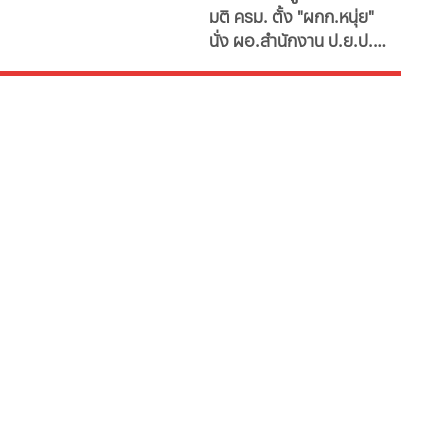
มติ ครม. ตั้ง "ผกก.หนุ่ย"
ป.ย.ป."
นั่ง ผอ.สำนักงาน ป.ย.ป.
เทียบเท่า "ปลัดกระทรวง"
ซี11 ท่ามกลางกระแส
กมธ.งบประมาณ 2570
เสนอยุบเลิกหน่วยงาน
เนื่องจากภารกิจซ้ำซ้อน