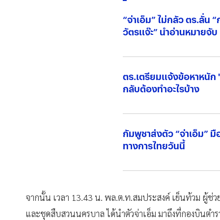
“จ่าเอ็ม” ไม่กลัว ตร.ลั่น 
วัตรแจ๊ะ” นำอ่านหมายจับ
ตร.เตรียมแจ้งข้อหาหนัก "
กลับต้องทำอะไรบ้าง
กัมพูชาส่งตัว “จ่าเอ็ม” ม
ทางการไทยวันนี้
จากนั้น เวลา 13.43 น. พล.ต.ท.สมประสงค์ เย็นท้วม ผู้ช่ว
และชุดสืบสวนนครบาล ได้นำตัวจ่าเอ็ม มาถึงที่กองบินตำรว