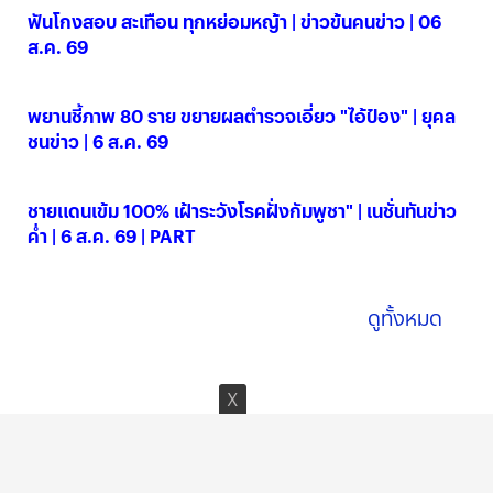
ฟันโกงสอบ สะเทือน ทุกหย่อมหญ้า | ข่าวข้นคนข่าว | 06
ส.ค. 69
06 ส.ค. 2569
พยานชี้ภาพ 80 ราย ขยายผลตำรวจเอี่ยว "ไอ้ป๋อง" | ยุคล
ชนข่าว | 6 ส.ค. 69
06 ส.ค. 2569
ชายแดนเข้ม 100% เฝ้าระวังโรคฝั่งกัมพูชา" | เนชั่นทันข่าว
ค่ำ | 6 ส.ค. 69 | PART
06 ส.ค. 2569
ดูทั้งหมด