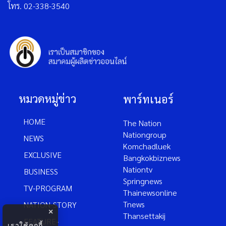
โทร. 02-338-3540
หมวดหมู่ข่าว
พาร์ทเนอร์
HOME
The Nation
Nationgroup
NEWS
Komchadluek
EXCLUSIVE
Bangkokbiznews
Nationtv
BUSINESS
Springnews
TV-PROGRAM
Thainewsonline
Tnews
NATION-STORY
×
Thansettakij
FEATURE-
เราใช้คุกกี้