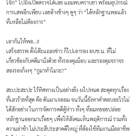
โจ๊ก” ไปถึงเปิดตรวจได้เลย แถมพบคราบยา พร้อมอุปกรณ์
การเสพอีกเพียบ เลยอ้างข้างๆ คูๆ ว่า “ได้หลักฐานพอแล้ว
ที่เหลือไม่ต้องการ”
เอากันให้พอ...!!
เสร็จสรรพ ตั้งโต๊ะแถลงข่าว ก็ไปเอารอง ผบช.น. ที่ไม่
เกี่ยวข้องกับคดีมานั่งด้วย ทั้งรองคุมม็อบ และรองคุมจราจร
สองรองก็งงๆ “กูมาทำไมวะ?”
สะเปะสะปะ ไร้ทิศทางเป็นอย่างยิ่ง งงไปหมด สะดุดทุกเรื่อง
ที่เลวร้ายที่สุด คือ ดันมาเจอผม จนวันนี้ยังหาคำตอบอะไรไม่
ได้สักอย่าง ในการจัดการคดีตู้ห่าว ทั้งๆ ที่ผมทยอยปล่อย
หลักฐานออกมาเรื่อยๆ เพื่อให้สังคมเห็นพฤติการณ์ รวมทั้ง
ความล่าช้า ไม่ประสีประสาคดีใหญ่ ที่ต้องใช้ทีมงานมืออาชีพ