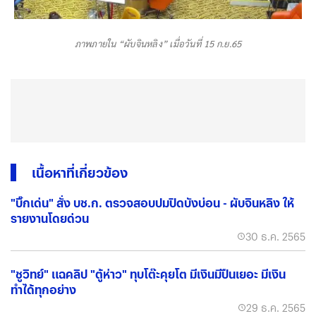
ภาพภายใน “ผับจินหลิง” เมื่อวันที่ 15 ก.ย.65
เนื้อหาที่เกี่ยวข้อง
"บิ๊กเด่น" สั่ง บช.ก. ตรวจสอบปมปิดบังบ่อน - ผับจินหลิง ให้
รายงานโดยด่วน
30 ธ.ค. 2565
"ชูวิทย์" แฉคลิป "ตู้ห่าว" ทุบโต๊ะคุยโต มีเงินมีปืนเยอะ มีเงิน
ทำได้ทุกอย่าง
29 ธ.ค. 2565