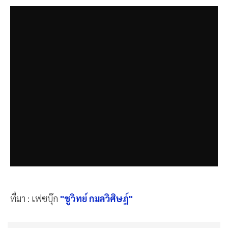
ที่มา : เฟซบุ๊ก
"ชูวิทย์ กมลวิศิษฎ์"