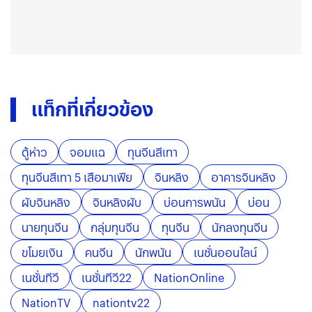
แท็กที่เกี่ยวข้อง
ตู้ห่าว
จอมแฉ
ทุนจีนสีเทา
ทุนจีนสีเทา 5 เสือมาเฟีย
จินหลิง
อาคารจินหลิง
ผับจินหลิง
จินหลิงผับ
บ่อนการพนัน
บ่อน
นายทุนจีน
กลุ่มทุนจีน
ทุนจีน
นักลงทุนจีน
ขโมยเงิน
คนจีน
นักพนัน
เนชั่นออนไลน์
เนชั่นทีวี
เนชั่นทีวี22
NationOnline
NationTV
nationtv22