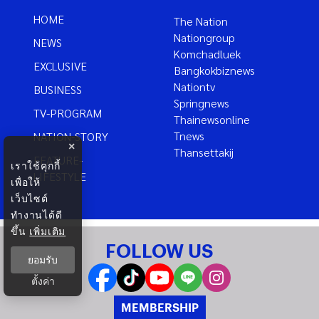
HOME
The Nation
Nationgroup
NEWS
Komchadluek
EXCLUSIVE
Bangkokbiznews
Nationtv
BUSINESS
Springnews
TV-PROGRAM
Thainewsonline
Tnews
NATION-STORY
×
Thansettakij
FEATURE-
เราใช้คุกกี้
LIFESTYLE
เพื่อให้
เว็บไซต์
ทำงานได้ดี
ขึ้น
เพิ่มเติม
FOLLOW US
ยอมรับ
ตั้งค่า
MEMBERSHIP