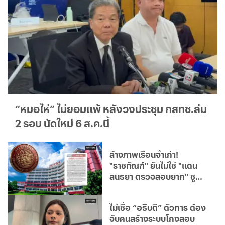
“หมอไห่” ไม่ยอมแพ้ หลังวงประชุม กสทช.ล่ม
2 รอบ นัดใหม่ 6 ส.ค.นี้
ล้างภาพเรือนจำเก่า!
"ราชทัณฑ์" ยันไม่ใช่ "แดน
สนธยา ตรวจสอบยาก" ชู
เรือนจำยุคใหม่โปร่งใส มุ่ง
แก้ไขฟื้นฟูผู้ต้องขังคืนสู่
ไม่เชื่อ “อธิบดี” ตัวการ ต้อง
สังคม
จับคนสร้างระบบโกงสอบ