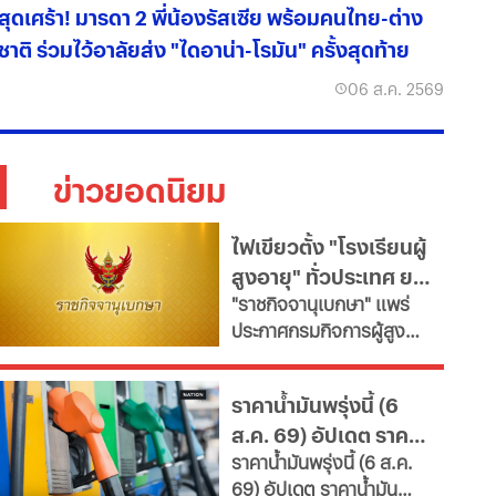
สุดเศร้า! มารดา 2 พี่น้องรัสเซีย พร้อมคนไทย-ต่าง
ชาติ ร่วมไว้อาลัยส่ง "ไดอาน่า-โรมัน" ครั้งสุดท้าย
06 ส.ค. 2569
ข่าวยอดนิยม
ไฟเขียวตั้ง "โรงเรียนผู้
สูงอายุ" ทั่วประเทศ ยก
"ราชกิจจานุเบกษา" แพร่
ระดับคุณภาพชีวิต เช็ก
ประกาศกรมกิจการผู้สูง
เงื่อนไข
อายุ เปิดเกณฑ์จัดตั้ง
"โรงเรียนผู้สูงอายุ" มุ่งขับ
ราคาน้ำมันพรุ่งนี้ (6
เคลื่อนสังคมสูงวัยอย่างมี
ส.ค. 69) อัปเดต ราคา
คุณค่า หนุนพัฒนา
ราคาน้ำมันพรุ่งนี้ (6 ส.ค.
ศักยภาพ-เรียนรู้ตลอดชีวิต
น้ำมันล่าสุด จากปั๊ม
69) อัปเดต ราคาน้ำมัน
เผยช่องทางยื่นคำขอทั้ง
ใหญ่