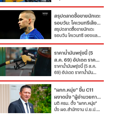
ล่าสุด จากสถานีบริการ
กทม.-ต่างจังหวัด พบ
ขนาดใหญ่ มีทั้งราคาน้ำมัน
ฝ่าฝืนเกณฑ์เสี่ยงถูกสั่ง
สรุปตลาดซื้อขายนักเตะ
ดีเซล เบนซิน และ แก๊สโซ
เพิกถอน
รอบวัน: โคเวนทรีเล็ง
ฮอล์
สรุปตลาดซื้อขายนักเตะ
"มูดริก" สาลิกาปัดปืน
รอบวัน โคเวนทรี ของแลม
ซื้อ "กิมาไรส์"
พาร์ดจ่อยื่นยืม "มูดริก"
ด้านสาลิกาดงปัดข้อเสนอ
ราคาน้ำมันพรุ่งนี้ (5
แรกจาก อาร์เซนอล ในการ
ส.ค. 69) อัปเดต ราคา
ล่าตัว "กิมาไรส์" ขณะที่ โค
ราคาน้ำมันพรุ่งนี้ (5 ส.ค.
โม่ ปิดดีล "ชาโลบาห์"
น้ำมันล่าสุด จากปั๊ม
69) อัปเดต ราคาน้ำมัน
ใหญ่
ล่าสุด จากสถานีบริการ
ขนาดใหญ่ มีทั้งราคาน้ำมัน
"ผกก.หนุ่ย" ขึ้น C11
ดีเซล เบนซิน และ แก๊สโซ
ผงาดนั่ง "ผู้อำนวยการ
ฮอล์
มติ ครม. ตั้ง "ผกก.หนุ่ย"
ป.ย.ป."
นั่ง ผอ.สำนักงาน ป.ย.ป.
เทียบเท่า "ปลัดกระทรวง"