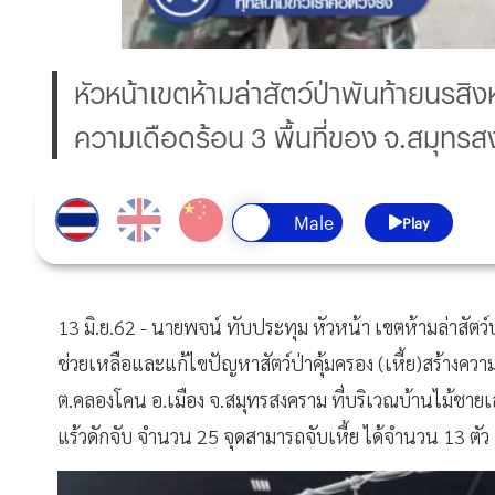
หัวหน้าเขตห้ามล่าสัตว์ป่าพันท้ายนรสิงห
ความเดือดร้อน 3 พื้นที่ของ จ.สมุทร
Play
13 มิ.ย.62 - นายพจน์ ทับประทุม หัวหน้า เขตห้ามล่าสัตว์ป่
ช่วยเหลือและแก้ไขปัญหาสัตว์ป่าคุ้มครอง (เหี้ย)สร้างความ
ต.คลองโคน อ.เมือง จ.สมุทรสงคราม ที่บริเวณบ้านไม้ชายเล
แร้วดักจับ จำนวน 25 จุดสามารถจับเหี้ย ได้จำนวน 13 ตัว