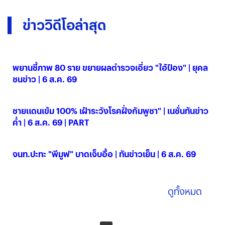
ข่าววิดีโอล่าสุด
พยานชี้ภาพ 80 ราย ขยายผลตำรวจเอี่ยว "ไอ้ป๋อง" | ยุคล
ชนข่าว | 6 ส.ค. 69
06 ส.ค. 2569
ชายแดนเข้ม 100% เฝ้าระวังโรคฝั่งกัมพูชา" | เนชั่นทันข่าว
ค่ำ | 6 ส.ค. 69 | PART
06 ส.ค. 2569
จนท.ปะทะ "พีมูฟ" บาดเจ็บอื้อ | ทันข่าวเย็น | 6 ส.ค. 69
06 ส.ค. 2569
ดูทั้งหมด