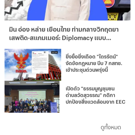
มิน อ่อง หล่าย เยือนไทย ท่ามกลางวิกฤตยา
เสพติด-สแกมเมอร์: Diplomacy แบบ
ใด...ใครได้ประโยชน์จริง?
ยิ่งยื้อยิ่งเดือด "ไตรรัตน์"
งัดข้อกฎหมาย บีบ 7 กสทช.
เข้าประชุมด่วนพรุ่งนี้
เปิดตัว "ธรรมนูญชุมชน
ตำบลวัดสุวรรณ" กติกา
ปกป้องสิ่งแวดล้อมจาก EEC
ดูทั้งหมด