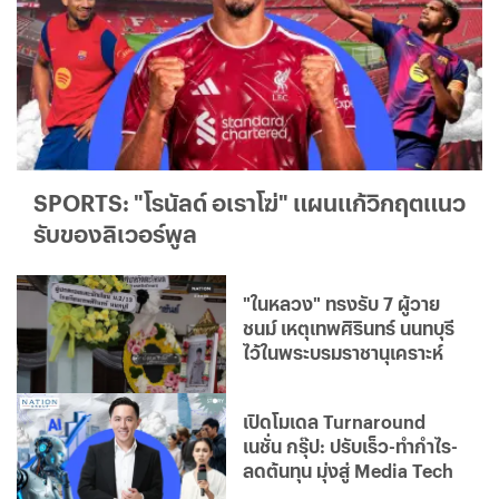
SPORTS: "โรนัลด์ อเราโฆ่" แผนแก้วิกฤตแนว
รับของลิเวอร์พูล
"ในหลวง" ทรงรับ 7 ผู้วาย
ชนม์ เหตุเทพศิรินทร์ นนทบุรี
ไว้ในพระบรมราชานุเคราะห์
เปิดโมเดล Turnaround
เนชั่น กรุ๊ป: ปรับเร็ว-ทำกำไร-
ลดต้นทุน มุ่งสู่ Media Tech