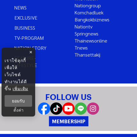
Nationgroup
NEWS
Komchadluek
EXCLUSIVE
Bangkokbiznews
Nationtv
BUSINESS
Springnews
TV-PROGRAM
Thainewsonline
Tnews
NATION-STORY
×
Thansettakij
FEATURE-
เราใช้คุกกี้
LIFESTYLE
เพื่อให้
เว็บไซต์
ทำงานได้ดี
ขึ้น
เพิ่มเติม
FOLLOW US
ยอมรับ
ตั้งค่า
MEMBERSHIP