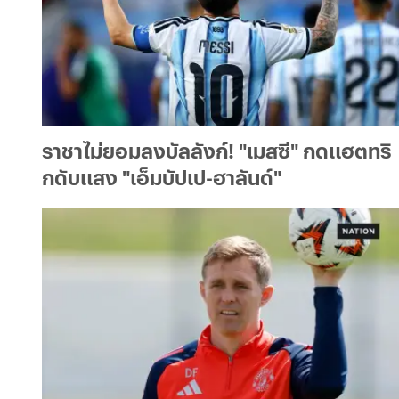
เรา
คือ
ตัว
จริง"
|
ราชาไม่ยอมลงบัลลังก์! "เมสซี" กดแฮตทริ
เนชั่
กดับแสง "เอ็มบัปเป-ฮาลันด์"
นอ
อน
ไลน์