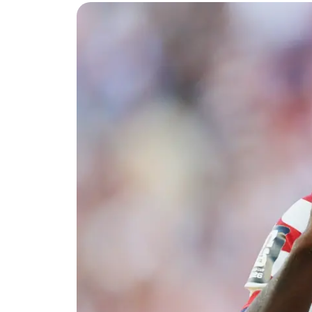
นอ
อน
ไลน์
เว็ป
ไซต์
ข่าว
ทัน
ทุก
สถานการณ์
แบบ
นาที
ต่อ
นาที