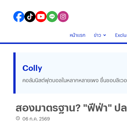
หน้าแรก
ข่าว
Exclu
หมวด
หมู่
Colly
ที่
คอลัมนิสต์ฟุตบอลในหลากหลายเพจ ชื่นชอบลิเวอร์พูล
เกี่ยวข้อง
กับ
สองมาตรฐาน? "ฟีฟ่า" ปล
Colly
06 ก.ค. 2569
เนชั่