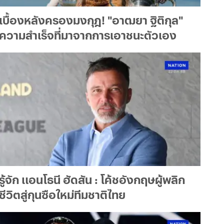
เบื้องหลังครองมงกุฎ! "อาฒยา ฐิติกุล"
ความสำเร็จที่มาจากการเอาชนะตัวเอง
รู้จัก แอนโธนี ฮัดสัน : โค้ชอังกฤษผู้พลิก
ชีวิตสู่กุนซือใหม่ทีมชาติไทย