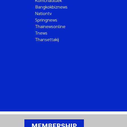
Komchadluek
Bangkokbiznews
Nationtv
Springnews
Thainewsonline
Tnews
Thansettakij
MEMBERSHIP