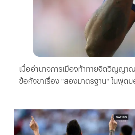
เสนอ
ครบ
ทุก
ข่าว
เจาะ
ลึก
วิเคราะห์
เมื่ออำนาจการเมืองท้าทายจิตวิญญาณล
ทุก
ข้อกังขาเรื่อง "สองมาตรฐาน" ในฟุต
ประเด็น
เพราะ
ทุก
สนาม
ข่าว