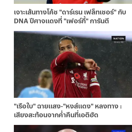
เจาะเส้นทางโค้ช "ดาร์เรน เฟล็ทเชอร์" กับ
DNA ปีศาจแดงที่ "เฟอร์กี้" การันตี
"เรือใบ" ฉายแสง-"หงส์แดง" หลงทาง :
เสียงสะท้อนจากค่ำคืนที่เอติฮัด