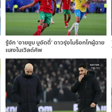
รู้จัก ‘อายยูบ บูอัดดี้’ ดาวรุ่งโมร็อกโกผู้ฉาย
แสงในเวิลด์คัพ