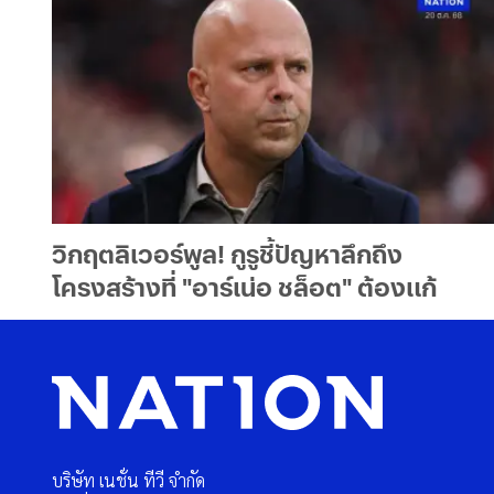
วิกฤตลิเวอร์พูล! กูรูชี้ปัญหาลึกถึง
โครงสร้างที่ "อาร์เน่อ ชล็อต" ต้องแก้
บริษัท เนชั่น ทีวี จำกัด