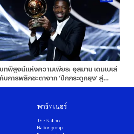
บทพิสูจน์แห่งความเพียร: อุสมาน เดมเบเล่
กับการพลิกชะตาจาก 'ปีกกระดูกยุง' สู่
เจ้าของบัลลงดอร์
พาร์ทเนอร์
The Nation
Nationgroup