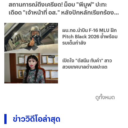
สถานการณ์ตึงเครียด! ม็อบ "พีมูฟ" ปะทะ
เดือด "เจ้าหน้าที่ อส." หลังปักหลักเรียกร้อง
"โฉนดชุมชน" หน้ามหาดไทย
ผบ.ทอ.นำบิน F-16 MLU ฝึก
Pitch Black 2026 ย้ำพร้อม
รบเต็มกำลัง
เปิดใจ "ตัสนีม ทับคำ" สาว
สวยเทศบาลตำบลปะแต
ดูทั้งหมด
ข่าววิดีโอล่าสุด