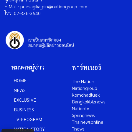
E-Mail : puesagika_pin@nationgroup.com
โทร. 02-338-3540
หมวดหมู่ข่าว
พาร์ทเนอร์
HOME
The Nation
Nationgroup
NEWS
Komchadluek
EXCLUSIVE
Bangkokbiznews
Nationtv
BUSINESS
Springnews
TV-PROGRAM
Thainewsonline
Tnews
NATION-STORY