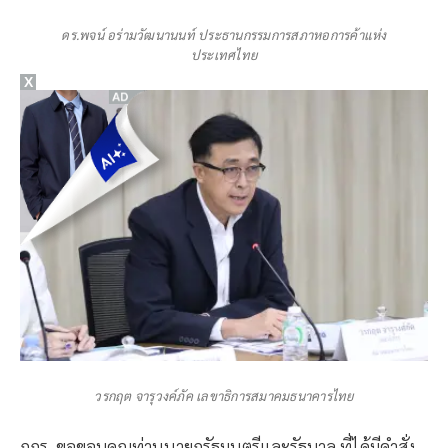
ดร.พจน์ อร่ามวัฒนานนท์ ประธานกรรมการสภาหอการค้าแห่ง
ประเทศไทย
X
วรกฤต จารุวงค์ภัค เลขาธิการสมาคมธนาคารไทย
กกร. ขอขอบคุณท่านนายกรัฐมนตรีและรัฐบาล ที่ได้มีคำสั่ง