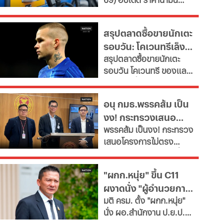
เผยช่องทางยื่นคำขอทั้ง
ใหญ่
ล่าสุด จากสถานีบริการ
กทม.-ต่างจังหวัด พบ
ขนาดใหญ่ มีทั้งราคาน้ำมัน
ฝ่าฝืนเกณฑ์เสี่ยงถูกสั่ง
สรุปตลาดซื้อขายนักเตะ
ดีเซล เบนซิน และ แก๊สโซ
เพิกถอน
รอบวัน: โคเวนทรีเล็ง
ฮอล์
สรุปตลาดซื้อขายนักเตะ
"มูดริก" สาลิกาปัดปืน
รอบวัน โคเวนทรี ของแลม
ซื้อ "กิมาไรส์"
พาร์ดจ่อยื่นยืม "มูดริก"
ด้านสาลิกาดงปัดข้อเสนอ
อนุ กมธ.พรรคส้ม เป็น
แรกจาก อาร์เซนอล ในการ
งง! กระทรวงเสนอ
ล่าตัว "กิมาไรส์" ขณะที่ โค
พรรคส้ม เป็นงง! กระทรวง
โม่ ปิดดีล "ชาโลบาห์"
โครงการไม่ตรงภารกิจ
เสนอโครงการไม่ตรง
ภารกิจ ก.พลังงาน ชงซื้อ
เครื่องอบกล้วยตาก-
"ผกก.หนุ่ย" ขึ้น C11
สปก.ซื้อเครื่องทำลูกชิ้น-
ผงาดนั่ง "ผู้อำนวยการ
ตัดตะไคร้ - แฉ! รองปลัด
มติ ครม. ตั้ง "ผกก.หนุ่ย"
มท.ตบโต๊ะไม่พอใจขอ
ป.ย.ป."
นั่ง ผอ.สำนักงาน ป.ย.ป.
เอกสารเพิ่ม