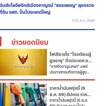
ดันฮับโลจิสติกส์เมืองกาญจน์ "สรรเพชญ" ลุยตรวจ
ที่ดิน รฟท. ปั้นโปรเจกต์ใหญ่
05 ส.ค. 2569
ข่าวยอดนิยม
ไฟเขียวตั้ง "โรงเรียนผู้
สูงอายุ" ทั่วประเทศ ยก
"ราชกิจจานุเบกษา" แพร่
ระดับคุณภาพชีวิต เช็ก
ประกาศกรมกิจการผู้สูง
เงื่อนไข
อายุ เปิดเกณฑ์จัดตั้ง
"โรงเรียนผู้สูงอายุ" มุ่งขับ
ราคาน้ำมันพรุ่งนี้ (6
เคลื่อนสังคมสูงวัยอย่างมี
ส.ค. 69) อัปเดต ราคา
คุณค่า หนุนพัฒนา
ราคาน้ำมันพรุ่งนี้ (6 ส.ค.
ศักยภาพ-เรียนรู้ตลอดชีวิต
น้ำมันล่าสุด จากปั๊ม
69) อัปเดต ราคาน้ำมัน