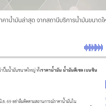
ต ราคาน้ำมันล่าสุด จากสถานีบริการน้ำมันขนาดให
าปั๊มน้ำมันขนาดใหญ่ ทั้ง
ราคาน้ำมัน น้ำมันดีเซล เบนซิน
น มิ.ย. 69 อย่าลืมติดตามสถานการณ์ราคาน้ำมันใน