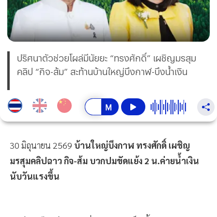
ปริศนาตัวช่วยโผล่มีนัยยะ “ทรงศักดิ์” เผชิญมรสุม
คลิป “กิจ-ส้ม” สะท้านบ้านใหญ่บึงกาฬ-บึงน้ำเงิน
30 มิถุนายน 2569
บ้านใหญ่บึงกาฬ ทรงศักดิ์ เผชิญ
มรสุมคลิปฉาว กิจ-ส้ม บวกปมขัดแย้ง 2 น.ค่ายน้ำเงิน
นับวันแรงขึ้น