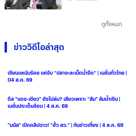
ดูทั้งหมด
ข่าววิดีโอล่าสุด
เซียนแหนับร้อย แห่จับ “ปลาจะละเม็ดน้ำจืด” | เนชั่นทั่วไทย |
04 ส.ค. 69
04 ส.ค. 2569
ดีล "แดง-เขียว" ยังไม่ล่ม? เสียวเพราะ "ส้ม" ล้มน้ำเงิน |
เนชั่นประเด็นร้อน | 4 ส.ค. 69
04 ส.ค. 2569
"มนัส" เปิดคลิปฉาว! "ฮั้ว สว." | ทันข่าวเที่ยง | 4 ส.ค. 69
04 ส.ค. 2569