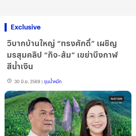
Exclusive
วิบากบ้านใหญ่ “ทรงศักดิ์” เผชิญ
มรสุมคลิป “กิจ-ส้ม” เขย่าบึงกาฬ
สีน้ำเงิน
30 มิ.ย. 2569
|
ขุนน้ำหมึก