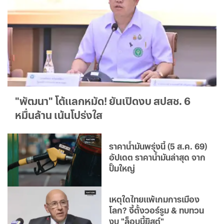
"พัฒนา" โต้แลกหมัด! ยันเปิดงบ สปสช. 6
หมื่นล้าน เน้นโปร่งใส
ราคาน้ำมันพรุ่งนี้ (5 ส.ค. 69)
อัปเดต ราคาน้ำมันล่าสุด จาก
ปั๊มใหญ่
เหตุใดไทยแพ้เกมการเมือง
โลก? จี้ตั้งวอร์รูม & ทบทวน
งบ "ล็อบบี้ยิสต์"