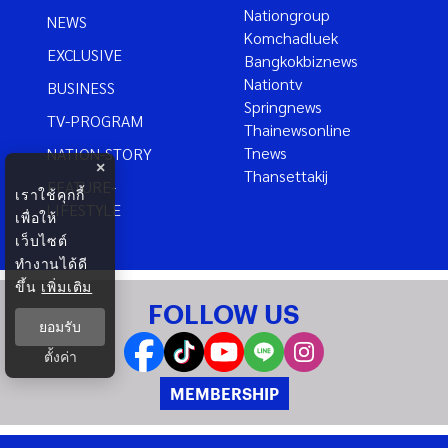
Nationgroup
NEWS
Komchadluek
EXCLUSIVE
Bangkokbiznews
Nationtv
BUSINESS
Springnews
TV-PROGRAM
Thainewsonline
Tnews
NATION-STORY
×
Thansettakij
FEATURE-
เราใช้คุกกี้
LIFESTYLE
เพื่อให้
เว็บไซต์
ทำงานได้ดี
ขึ้น
เพิ่มเติม
FOLLOW US
ยอมรับ
ตั้งค่า
MEMBERSHIP