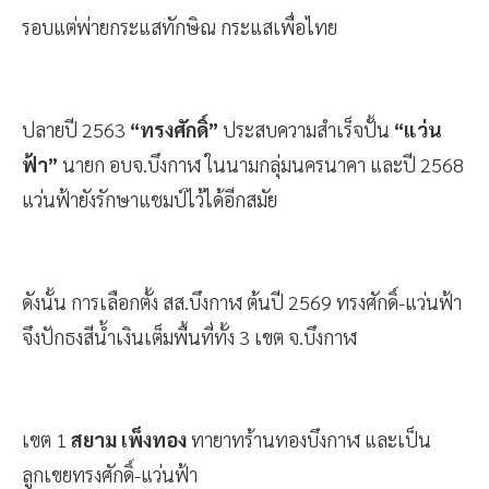
รอบแต่พ่ายกระแสทักษิณ กระแสเพื่อไทย
ปลายปี 2563
“ทรงศักดิ์”
ประสบความสำเร็จปั้น
“แว่น
ฟ้า”
นายก อบจ.บึงกาฬ ในนามกลุ่มนครนาคา และปี 2568
แว่นฟ้ายังรักษาแชมป์ไว้ได้อีกสมัย
ดังนั้น การเลือกตั้ง สส.บึงกาฬ ต้นปี 2569 ทรงศักดิ์-แว่นฟ้า
จึงปักธงสีน้ำเงินเต็มพื้นที่ทั้ง 3 เขต จ.บึงกาฬ
เขต 1
สยาม เพ็งทอง
ทายาทร้านทองบึงกาฬ และเป็น
ลูกเขยทรงศักดิ์-แว่นฟ้า