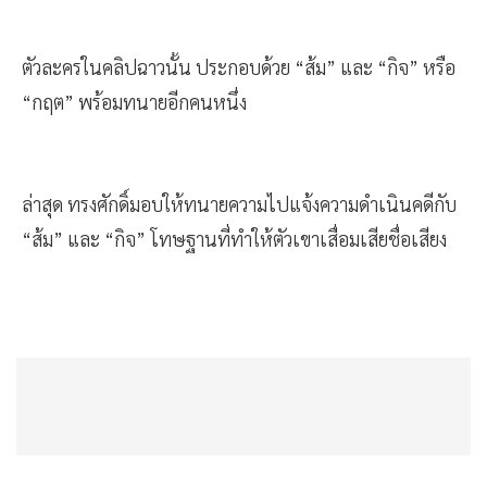
ตัวละครในคลิปฉาวนั้น ประกอบด้วย “ส้ม” และ “กิจ” หรือ
“กฤต” พร้อมทนายอีกคนหนึ่ง
ล่าสุด ทรงศักดิ์มอบให้ทนายความไปแจ้งความดำเนินคดีกับ
“ส้ม” และ “กิจ” โทษฐานที่ทำให้ตัวเขาเสื่อมเสียชื่อเสียง