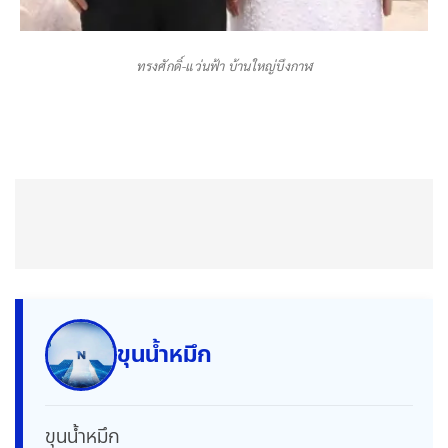
ทรงศักดิ์-แว่นฟ้า บ้านใหญ่บึงกาฬ
ขุนน้ำหมึก
ขุนน้ำหมึก