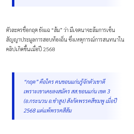
ตัวละครชื่อกฤต ยังแฉ “ส้ม” ว่า มีเจตนาจะล้มการเซ็น
สัญญาประมูลการสอบท้องถิ่น ซึ่งเหตุการณ์การสนทนาใน
คลิปเกิดขึ้นเมื่อปี 2568
“กฤต” คือใคร คนขอนแก่นรู้จักตัวเขาดี
เพราะเขาเคยลงสมัคร สส.ขอนแก่น เขต 3
(อ.กระนวน อ.ซำสูง) สังกัดพรรคสีชมพู เมื่อปี
2568 แต่แพ้พรรคสีส้ม