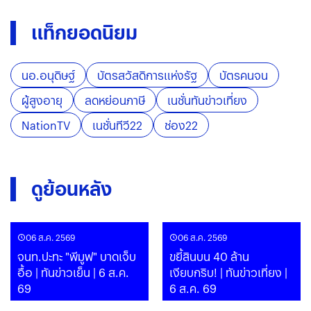
แท็กยอดนิยม
นอ.อนุดิษฐ์
บัตรสวัสดิการแห่งรัฐ
บัตรคนจน
ผู้สูงอายุ
ลดหย่อนภาษี
เนชั่นทันข่าวเที่ยง
NationTV
เนชั่นทีวี22
ช่อง22
ดูย้อนหลัง
06 ส.ค. 2569
06 ส.ค. 2569
จนท.ปะทะ "พีมูฟ" บาดเจ็บ
ขยี้สินบน 40 ล้าน
อื้อ | ทันข่าวเย็น | 6 ส.ค.
เงียบกริบ! | ทันข่าวเที่ยง |
69
6 ส.ค. 69