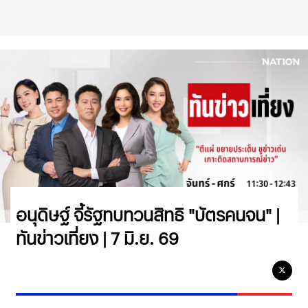
อนุดิษฐ์ จี้รัฐทบทวนสิทธิ "บัตรคนจน" |
ทันข่าวเที่ยง | 7 มิ.ย. 69