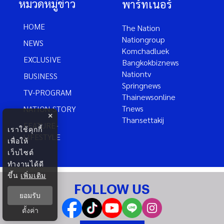
หมวดหมู่ข่าว
พาร์ทเนอร์
HOME
The Nation
Nationgroup
NEWS
Komchadluek
EXCLUSIVE
Bangkokbiznews
Nationtv
BUSINESS
Springnews
TV-PROGRAM
Thainewsonline
Tnews
NATION-STORY
×
Thansettakij
FEATURE-
เราใช้คุกกี้
LIFESTYLE
เพื่อให้
เว็บไซต์
ทำงานได้ดี
ขึ้น
เพิ่มเติม
FOLLOW US
ยอมรับ
ตั้งค่า