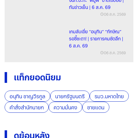
จนท.ปะทะ "พีมูฟ" บาดเจ็บอื้อ |
ทันข่าวเย็น | 6 ส.ค. 69
06 ส.ค. 2569
เกมลับเขี่ย “อนุทิน” “ทักษิณ”
รอชี้ชะตา! | รายการคมชัดลึก |
6 ส.ค. 69
06 ส.ค. 2569
แท็กยอดนิยม
อนุทิน ชาญวีรกูล
นายกรัฐมนตรี
รมว.มหาดไทย
คำสั่งสำนักนายก
ความมั่นคง
ชายแดน
ดูย้อนหลัง