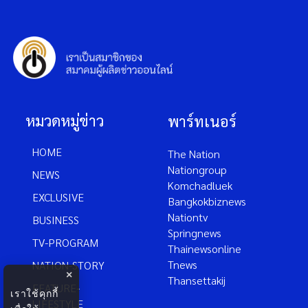
หมวดหมู่ข่าว
พาร์ทเนอร์
HOME
The Nation
Nationgroup
NEWS
Komchadluek
EXCLUSIVE
Bangkokbiznews
Nationtv
BUSINESS
Springnews
TV-PROGRAM
Thainewsonline
Tnews
NATION-STORY
×
Thansettakij
FEATURE-
เราใช้คุกกี้
LIFESTYLE