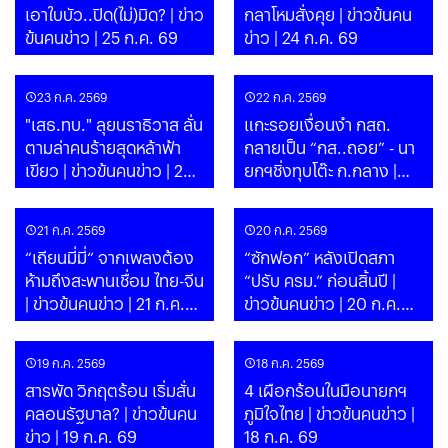
เอาใบบัว..ปิด(ไม่)มิด? | ข่าว
กลาโหมสั่งคุย | ข่าวข้นคน
ข้นคนข่าว | 25 ก.ค. 69
ข่าว | 24 ก.ค. 69
23 ก.ค. 2569
22 ก.ค. 2569
"เสธ.ทบ." ลุยนราธิวาส ลั่น
แกะรอยเงื่อนงำ กสถ.
ตามล่าคนร้ายสุดหล้าฟ้า
กลายเป็น “กส..ถอย” - นา
เขียว | ข่าวข้นคนข่าว | 23
ยกฯชิ่งทุบโต๊ะ ก.กลาง |
ก.ค. 69
ข่าวข้นคนข่าว | 22 ก.ค. 69
21 ก.ค. 2569
20 ก.ค. 2569
“เถียนมี่มี่“ จากเพลงต้อง
“ซักฟอก” หลังเปิดสภา
ห้ามถึงสะพานเชื่อม ไทย-จีน
“ปรับ ครม.” ก่อนสิ้นปี |
| ข่าวข้นคนข่าว | 21 ก.ค.
ข่าวข้นคนข่าว | 20 ก.ค.
69
69
19 ก.ค. 2569
18 ก.ค. 2569
สารพัด วิกฤตร้อน เริ่มสั่น
4 เผือกร้อนในมือนายกฯ
คลอนรัฐบาล? | ข่าวข้นคน
ภูมิใจไทย | ข่าวข้นคนข่าว |
ข่าว | 19 ก.ค. 69
18 ก.ค. 69