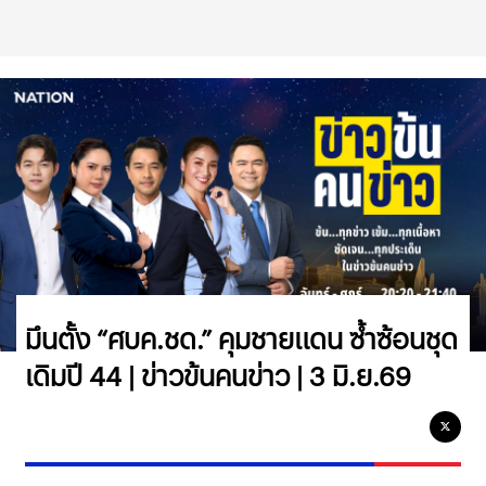
มึนตั้ง “ศบค.ชด.” คุมชายแดน ซ้ำซ้อนชุด
เดิมปี 44 | ข่าวข้นคนข่าว | 3 มิ.ย.69