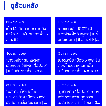
ดูย้อนหลัง
07 ส.ค. 2569
06 ส.ค. 2569
เด็ก 14 เลียนแบบกราดยิง
ชายแดนเข้ม 100% เฝ้า
สหรัฐ ? | เนชั่นทันข่าวค่ำ | 7
ระวังโรคฝั่งกัมพูชา" | เนชั่
ส.ค. 69
นทันข่าวค่ำ | 6 ส.ค. 69 |
PART
05 ส.ค. 2569
04 ส.ค. 2569
"ช่างเหน่ง" รับหลงผิด
ญาติเหยื่อ "ป๋อง 5 ศพ" ลั่น
เลี้ยงงูเห่าให้ที่พัก "ไอ้ป๋อง"
ต้องโทษประหารเท่านั้น |
| เนชั่นทันข่าวค่ำ | 5 ส.ค.
เนชั่นทันข่าวค่ำ | 4 ส.ค. 69
69 | PART
03 ส.ค. 2569
02 ส.ค. 2569
"ฟลุ๊ค" ร่ำไห้กลัวโทษ
ญาติเหยื่อ “ไอ้ป๋อง” ฆ่ายก
ประหาร อ้าง "ป๋อง 5 ศพ"
ครัวทวงความยุติธรรม |
บังคับ | เนชั่นทันข่าวค่ำ | 3
เนชั่นทันข่าวค่ำ | 2 ส.ค. 69