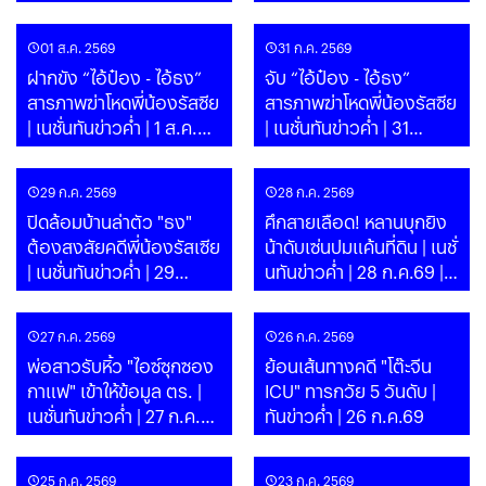
ส.ค. 69
| PART
01 ส.ค. 2569
31 ก.ค. 2569
ฝากขัง “ไอ้ป๋อง - ไอ้ธง”
จับ “ไอ้ป๋อง - ไอ้ธง”
สารภาพฆ่าโหดพี่น้องรัสซีย
สารภาพฆ่าโหดพี่น้องรัสซีย
| เนชั่นทันข่าวค่ำ | 1 ส.ค.
| เนชั่นทันข่าวค่ำ | 31
69 | PART
ก.ค.69 | PART
29 ก.ค. 2569
28 ก.ค. 2569
ปิดล้อมบ้านล่าตัว "ธง"
ศึกสายเลือด! หลานบุกยิง
ต้องสงสัยคดีพี่น้องรัสเซีย
น้าดับเซ่นปมแค้นที่ดิน | เนชั่
| เนชั่นทันข่าวค่ำ | 29
นทันข่าวค่ำ | 28 ก.ค.69 |
ก.ค.69 | PART
PART
27 ก.ค. 2569
26 ก.ค. 2569
พ่อสาวรับหิ้ว "ไอซ์ซุกซอง
ย้อนเส้นทางคดี "โต๊ะจีน
กาแฟ" เข้าให้ข้อมูล ตร. |
ICU" ทารกวัย 5 วันดับ |
เนชั่นทันข่าวค่ำ | 27 ก.ค.69
ทันข่าวค่ำ | 26 ก.ค.69
| PART
25 ก.ค. 2569
23 ก.ค. 2569