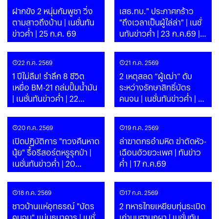
ฝากขัง 2 หนุ่มกัมพูชา วิ่ง
เสธ.ทบ." ประกาศกร้าว
ตามสาวถึงบ้าน | เนชั่นทัน
"ถึงเวลาเป็นผู้ไล่ล่า" | เนชั่
ข่าวค่ำ | 25 ก.ค. 69
นทันข่าวค่ำ | 23 ก.ค.69 |
PART
22 ก.ค. 2569
21 ก.ค. 2569
1 ปีไม่ลืม! รำลึก 8 ชีวิต
2 เหตุสลด “ผู้เฒ่า” ดับ
เหยื่อ BM-21 ถล่มปั๊มน้ำมัน
ระหว่างรักษาสิทธิ์บัตร
| เนชั่นทันข่าวค่ำ | 22
คนจน | เนชั่นทันข่าวค่ำ | 21
ก.ค.69 | PART
ก.ค.69 | PART
20 ก.ค. 2569
19 ก.ค. 2569
เปิดปฏิบัติการ "ทวงคืนหาด
ล่าฆาตกรอำมหิต ฆ่าตัดหัว-
นุ้ย" รื้อรีสอร์ตหรูรุกป่า |
เฉือนอัวยวะเพศ | ทันข่าว
เนชั่นทันข่าวค่ำ | 20
ค่ำ | 17 ก.ค.69
ก.ค.69 | PART
18 ก.ค. 2569
17 ก.ค. 2569
ชาวบ้านแห่อุทธรณ์ "บัตร
2 ทหารไทยเหยียบทุ่นระเบิด
คนจน" แน่นธนาคาร | เนชั่
เก่าบนฐานภูผา | เนชั่นทัน