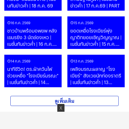
นทันข่าวค่ำ | 18 ก.ค. 69
ข่าวค่ำ | 17 ก.ค.69 | PART
16 ก.ค. 2569
15 ก.ค. 2569
ชาวบ้านพร้อมอพยพ หลัง
ยอดเหยื่อโรงเบียร์พุ่ง
เขมรยิง 3 นัดช่องเหว |
ญาติทยอยเชิญวิญญาณ |
เนชั่นทันข่าวค่ำ | 16 ก.ค.69
เนชั่นทันข่าวค่ำ | 15 ก.ค.69
| PART
| PART
14 ก.ค. 2569
13 ก.ค. 2569
นาทีชีวิต! ตร.ฝ่าควันไฟ
เพลิงมรณะผลาญ “โรง
ช่วยเหยื่อ "โรงเบียร์มรณะ"
เบียร์” สังเวยนักท่องราตรี
| เนชั่นทันข่าวค่ำ | 14
| เนชั่นทันข่าวค่ำ | 13
ก.ค.69 | PART
ก.ค.69 | PART
ดูเพิ่มเติม