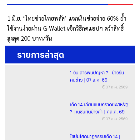
1 มิ.ย. ‘ไทยช่วยไทยพลัส’ แจกเงินช่วยจ่าย 60% ย้ำ
ใช้งานง่ายผ่าน G-Wallet เช็กวิธีกดแอปฯ คว้าสิทธิ์
สูงสุด 200 บาท/วัน
รายการล่าสุด
1 วัน สารพันปัญหา ? | ข่าวข้น
คนข่าว | 07 ส.ค. 69
07 ส.ค. 2569
เด็ก 14 เลียนแบบกราดยิงสหรัฐ
? | เนชั่นทันข่าวค่ำ | 7 ส.ค. 69
07 ส.ค. 2569
ไขปมโศกนาฏกรรมเด็ก 14 |