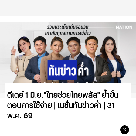
ดีเดย์ 1 มิ.ย."ไทยช่วยไทยพลัส" ย้ำขั้น
ตอนการใช้จ่าย | เนชั่นทันข่าวค่ำ | 31
พ.ค. 69