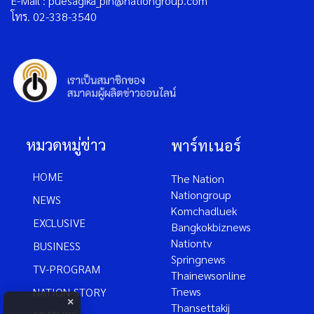
E-Mail : puesagika_pin@nationgroup.com
โทร. 02-338-3540
หมวดหมู่ข่าว
พาร์ทเนอร์
HOME
The Nation
Nationgroup
NEWS
Komchadluek
EXCLUSIVE
Bangkokbiznews
Nationtv
BUSINESS
Springnews
TV-PROGRAM
Thainewsonline
Tnews
NATION-STORY
×
Thansettakij